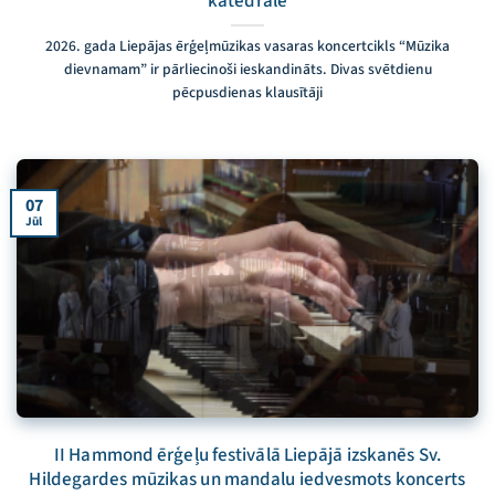
katedrālē
2026. gada Liepājas ērģeļmūzikas vasaras koncertcikls “Mūzika
dievnamam” ir pārliecinoši ieskandināts. Divas svētdienu
pēcpusdienas klausītāji
07
Jūl
II Hammond ērģeļu festivālā Liepājā izskanēs Sv.
Hildegardes mūzikas un mandalu iedvesmots koncerts