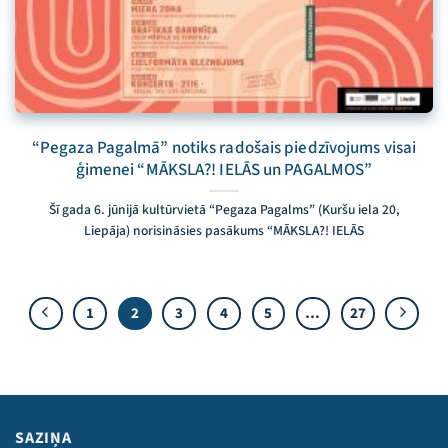
“Pegaza Pagalmā” notiks radošais piedzīvojums visai
ģimenei “MĀKSLA?! IELĀS un PAGALMOS”
Šī gada 6. jūnijā kultūrvietā “Pegaza Pagalms” (Kuršu iela 20,
Liepāja) norisināsies pasākums “MĀKSLA?! IELĀS
1
2
3
4
5
…
27
SAZIŅA