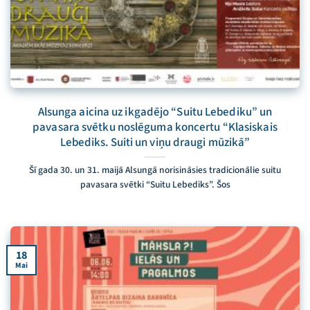
Alsunga aicina uz ikgadējo “Suitu Lebediku” un
pavasara svētku noslēguma koncertu “Klasiskais
Lebediks. Suiti un viņu draugi mūzikā”
Šī gada 30. un 31. maijā Alsungā norisināsies tradicionālie suitu
pavasara svētki “Suitu Lebediks”. Šos
18
Mai