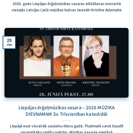
2026. gada Liepājas ērģeļmūzikas vasaras atklāšanas koncertā
viesojās Latvijas Lielā mūzikas balvas laureāti Kristīne Adamaite
25
Jūn
Liepājas ērģeļmūzikas vasara – 2026 MŪZIKA
DIEVNAMAM Sv. Trīsvienības katedrālē
Liepājā esot visvairāk saulainu dienu gadā. Pludmalē varot baudīt
vissmalkāko smilšu paklāju. Mūzikas pasaule piedāvā