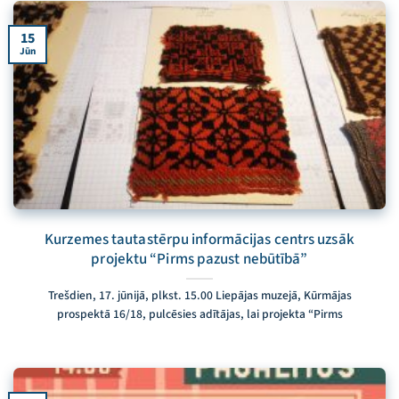
15
Jūn
Kurzemes tautastērpu informācijas centrs uzsāk
projektu “Pirms pazust nebūtībā”
Trešdien, 17. jūnijā, plkst. 15.00 Liepājas muzejā, Kūrmājas
prospektā 16/18, pulcēsies adītājas, lai projekta “Pirms