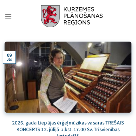
Skip
to
content
09
Jūl
2026. gada Liepājas ērģeļmūzikas vasaras TREŠAIS
KONCERTS 12. jūlijā plkst. 17.00 Sv. Trīsvienības