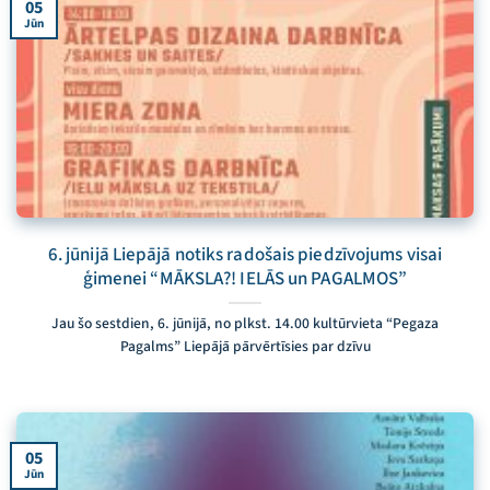
05
Jūn
6. jūnijā Liepājā notiks radošais piedzīvojums visai
ģimenei “MĀKSLA?! IELĀS un PAGALMOS”
Jau šo sestdien, 6. jūnijā, no plkst. 14.00 kultūrvieta “Pegaza
Pagalms” Liepājā pārvērtīsies par dzīvu
05
Jūn