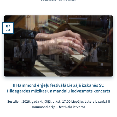
07
Jūl
II Hammond ērģeļu festivālā Liepājā izskanēs Sv.
Hildegardes mūzikas un mandalu iedvesmots koncerts
Sestdien, 2026. gada 4. jūlijā, plkst. 17.00 Liepājas Lutera baznīcā II
Hammond ērģeļu festivāla ietvaros