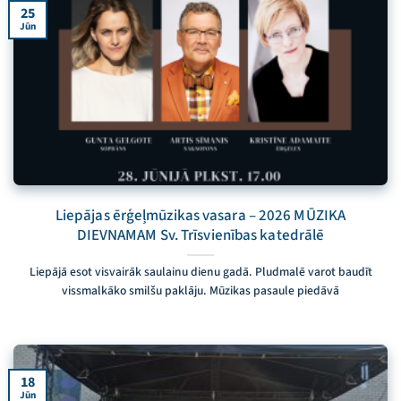
25
Jūn
Liepājas ērģeļmūzikas vasara – 2026 MŪZIKA
DIEVNAMAM Sv. Trīsvienības katedrālē
Liepājā esot visvairāk saulainu dienu gadā. Pludmalē varot baudīt
vissmalkāko smilšu paklāju. Mūzikas pasaule piedāvā
18
Jūn