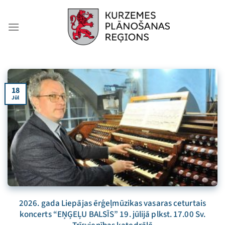
Skip
to
content
18
Jūl
2026. gada Liepājas ērģeļmūzikas vasaras ceturtais
koncerts “EŅĢEĻU BALSĪS” 19. jūlijā plkst. 17.00 Sv.