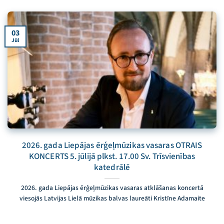
03
Jūl
2026. gada Liepājas ērģeļmūzikas vasaras OTRAIS
KONCERTS 5. jūlijā plkst. 17.00 Sv. Trīsvienības
katedrālē
2026. gada Liepājas ērģeļmūzikas vasaras atklāšanas koncertā
viesojās Latvijas Lielā mūzikas balvas laureāti Kristīne Adamaite