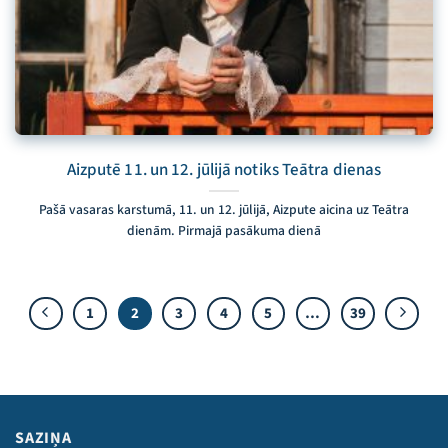
Aizputē 11. un 12. jūlijā notiks Teātra dienas
Pašā vasaras karstumā, 11. un 12. jūlijā, Aizpute aicina uz Teātra
dienām. Pirmajā pasākuma dienā
1
2
3
4
5
…
39
SAZIŅA