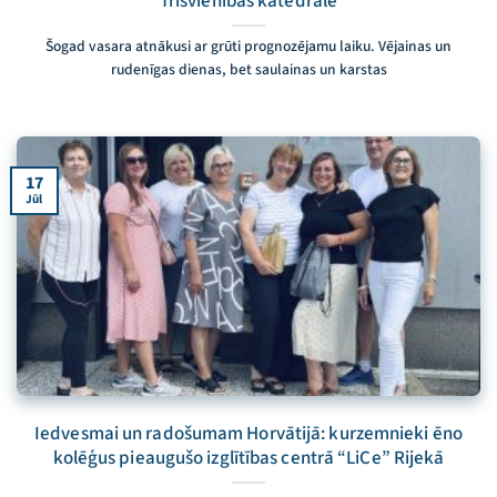
Trīsvienības katedrālē
Šogad vasara atnākusi ar grūti prognozējamu laiku. Vējainas un
rudenīgas dienas, bet saulainas un karstas
17
Jūl
Iedvesmai un radošumam Horvātijā: kurzemnieki ēno
kolēģus pieaugušo izglītības centrā “LiCe” Rijekā