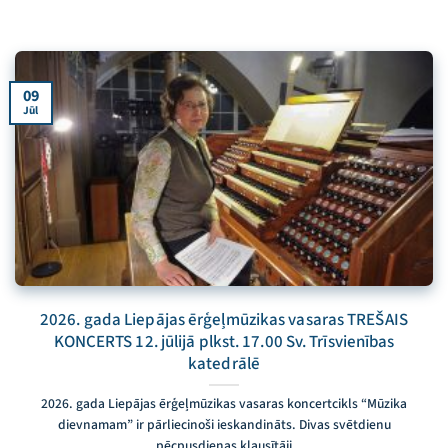
09
Jūl
2026. gada Liepājas ērģeļmūzikas vasaras TREŠAIS
KONCERTS 12. jūlijā plkst. 17.00 Sv. Trīsvienības
katedrālē
2026. gada Liepājas ērģeļmūzikas vasaras koncertcikls “Mūzika
dievnamam” ir pārliecinoši ieskandināts. Divas svētdienu
pēcpusdienas klausītāji