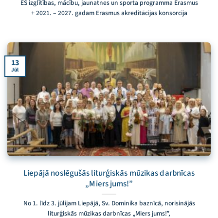
ES izglītības, mācību, jaunatnes un sporta programma Erasmus
+ 2021. – 2027. gadam Erasmus akreditācijas konsorcija
13
Jūl
Liepājā noslēgušās liturģiskās mūzikas darbnīcas
„Miers jums!”
No 1. līdz 3. jūlijam Liepājā, Sv. Dominika baznīcā, norisinājās
liturģiskās mūzikas darbnīcas „Miers jums!”,