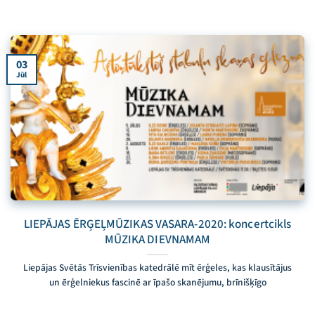
03
Jūl
LIEPĀJAS ĒRĢEĻMŪZIKAS VASARA-2020: koncertcikls
MŪZIKA DIEVNAMAM
Liepājas Svētās Trīsvienības katedrālē mīt ērģeles, kas klausītājus
un ērģelniekus fascinē ar īpašo skanējumu, brīnišķīgo