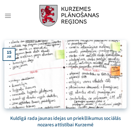
Skip
to
content
15
Jūl
Kuldīgā rada jaunas idejas un priekšlikumus sociālās
nozares attīstībai Kurzemē