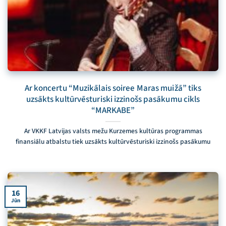
Ar koncertu “Muzikālais soiree Maras muižā” tiks
uzsākts kultūrvēsturiski izzinošs pasākumu cikls
“MARKABE”
Ar VKKF Latvijas valsts mežu Kurzemes kultūras programmas
finansiālu atbalstu tiek uzsākts kultūrvēsturiski izzinošs pasākumu
16
Jūn