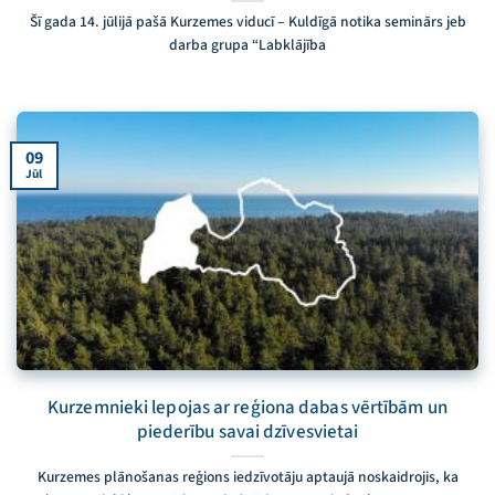
Šī gada 14. jūlijā pašā Kurzemes viducī – Kuldīgā notika seminārs jeb
darba grupa “Labklājība
09
Jūl
Kurzemnieki lepojas ar reģiona dabas vērtībām un
piederību savai dzīvesvietai
Kurzemes plānošanas reģions iedzīvotāju aptaujā noskaidrojis, ka