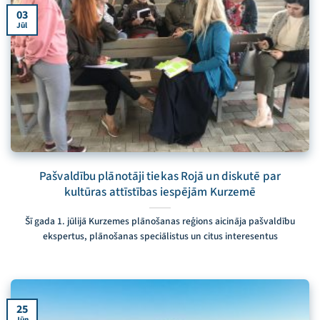
03
Jūl
Pašvaldību plānotāji tiekas Rojā un diskutē par
kultūras attīstības iespējām Kurzemē
Šī gada 1. jūlijā Kurzemes plānošanas reģions aicināja pašvaldību
ekspertus, plānošanas speciālistus un citus interesentus
25
Jūn