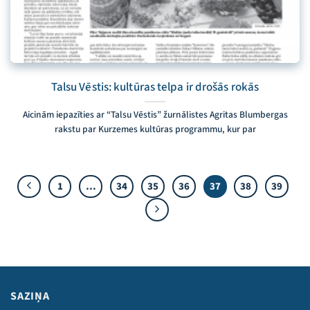
Talsu Vēstis: kultūras telpa ir drošās rokās
Aicinām iepazīties ar “Talsu Vēstis” žurnālistes Agritas Blumbergas
rakstu par Kurzemes kultūras programmu, kur par
1
…
34
35
36
37
38
39
SAZIŅA