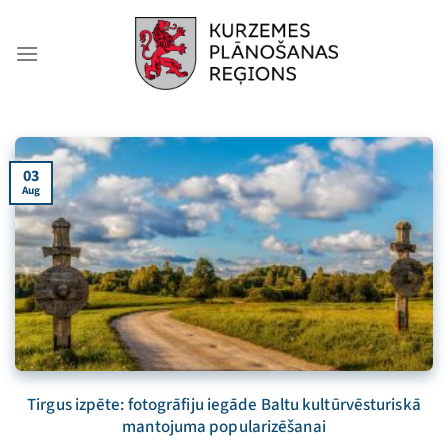
Skip
to
content
03
Aug
Tirgus izpēte: fotogrāfiju iegāde Baltu kultūrvēsturiskā
mantojuma popularizēšanai