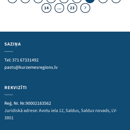
14
…
23
SAZIŅA
Tel: 371 67331492
pasts@kurzemesregions.lv
REKVIZĪTI
Reģ. Nr. Nr.90002183562
Juridiskā adrese: Avotu iela 12, Saldus, Saldus novads, LV-
3801