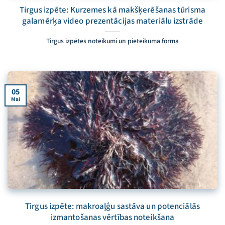
Tirgus izpēte: Kurzemes kā makšķerēšanas tūrisma
galamērķa video prezentācijas materiālu izstrāde
Tirgus izpētes noteikumi un pieteikuma forma
05
Mai
Tirgus izpēte: makroaļģu sastāva un potenciālās
izmantošanas vērtības noteikšana