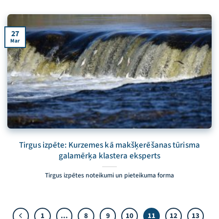
27
Mar
Tirgus izpēte: Kurzemes kā makšķerēšanas tūrisma
galamērķa klastera eksperts
Tirgus izpētes noteikumi un pieteikuma forma
1
…
8
9
10
11
12
13