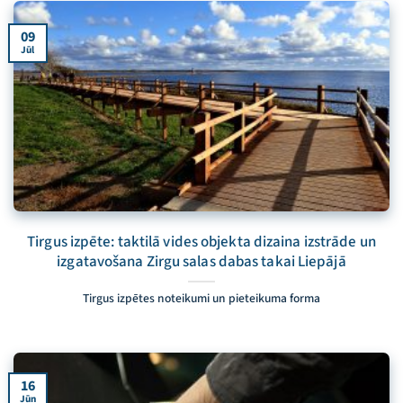
09
Jūl
Tirgus izpēte: taktilā vides objekta dizaina izstrāde un
izgatavošana Zirgu salas dabas takai Liepājā
Tirgus izpētes noteikumi un pieteikuma forma
16
Jūn