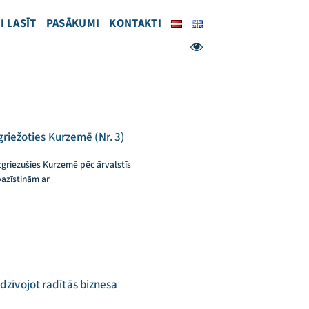
I LASĪT
PASĀKUMI
KONTAKTI
griežoties Kurzemē (Nr. 3)
tgriezušies Kurzemē pēc ārvalstīs
pazīstinām ar
dzīvojot radītās biznesa