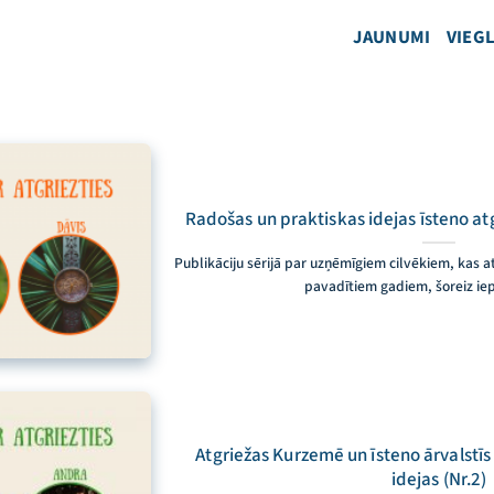
JAUNUMI
VIEGL
Radošas un praktiskas idejas īsteno at
Publikāciju sērijā par uzņēmīgiem cilvēkiem, kas a
pavadītiem gadiem, šoreiz ie
Atgriežas Kurzemē un īsteno ārvalstīs 
idejas (Nr.2)