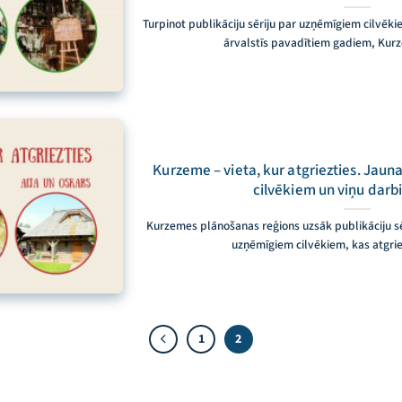
Turpinot publikāciju sēriju par uzņēmīgiem cilvēk
ārvalstīs pavadītiem gadiem, Kur
Kurzeme – vieta, kur atgriezties. Jau
cilvēkiem un viņu darb
Kurzemes plānošanas reģions uzsāk publikāciju sē
uzņēmīgiem cilvēkiem, kas atgri
1
2