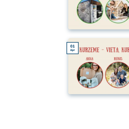
01
Apr