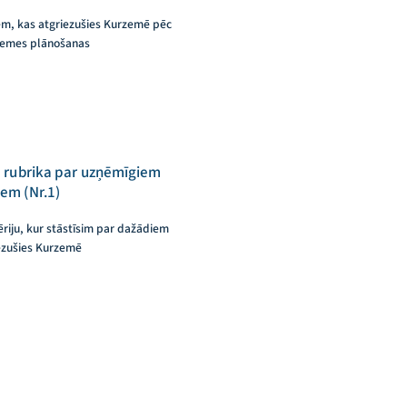
iem, kas atgriezušies Kurzemē pēc
zemes plānošanas
na rubrika par uzņēmīgiem
iem (Nr.1)
riju, kur stāstīsim par dažādiem
ezušies Kurzemē