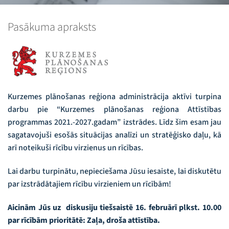
Pasākuma apraksts
Kurzemes plānošanas reģiona administrācija aktīvi turpina
darbu pie “Kurzemes plānošanas reģiona Attīstības
programmas 2021.-2027.gadam” izstrādes. Līdz šim esam jau
sagatavojuši esošās situācijas analīzi un stratēģisko daļu, kā
arī noteikuši rīcību virzienus un rīcības.
Lai darbu turpinātu, nepieciešama Jūsu iesaiste, lai diskutētu
par izstrādātajiem rīcību virzieniem un rīcībām!
Aicinām Jūs uz diskusiju tiešsaistē 16. februārī plkst. 10.00
par rīcībām prioritātē: Zaļa, droša attīstība.