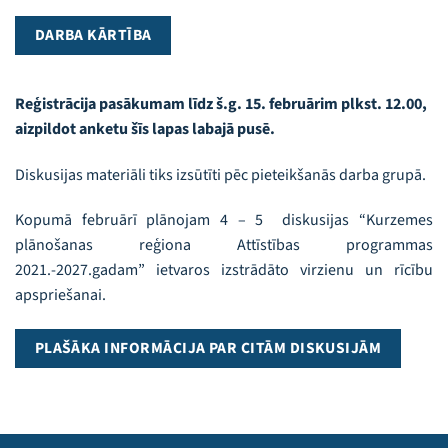
DARBA KĀRTĪBA
Reģistrācija pasākumam līdz š.g. 15. februārim plkst. 12.00,
aizpildot anketu šīs lapas labajā pusē.
Diskusijas materiāli tiks izsūtīti pēc pieteikšanās darba grupā.
Kopumā februārī plānojam 4 – 5 diskusijas “Kurzemes
plānošanas reģiona Attīstības programmas
2021.-2027.gadam” ietvaros izstrādāto virzienu un rīcību
apspriešanai.
PLAŠĀKA INFORMĀCIJA PAR CITĀM DISKUSIJĀM