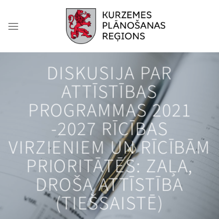
Skip
to
content
DISKUSIJA PAR
ATTĪSTĪBAS
PROGRAMMAS 2021
-2027 RĪCĪBAS
VIRZIENIEM UN RĪCĪBĀM
PRIORITĀTĒS: ZAĻA,
DROŠA ATTĪSTĪBA
(TIEŠSAISTĒ)