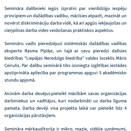
Semināra dalībnieki iegūs izpratni par vienlīdzīgu iespēju
principiem un dažādības vadību, mācīsies atpazīt, mazināt un
novērst diskrimināciju darba vidē, kā arī apgūs iekļaujošas un
cieņpilnas darba vides veidošanas praktiskos aspektus.
Semināru vadīs pieredzējusi sistēmiskās dažādības vadības
eksperte Rasma Pīpiķe, un tajā ar savu pieredzi dalīsies
biedrības “Liepājas Neredzīgo biedrība” valdes loceklis Māris
Ceirulis. Par dalību seminārā tiks izsniegta izglītības iestādes
apstiprināta apliecība par programmas apguvi 5 akadēmisko
stundu apjomā.
Aicinām darba devējus pieteikt mācībām savas organizācijas
darbiniekus un vadītājus, kuri nodarbināti uz darba līguma
pamata. Darba devēji visa projekta laikā var pieteikt līdz 4
organizācijas pārstāvjiem.
Semināra mērķauditorija ir mikro, mazie, vidējie uzņēmumi,