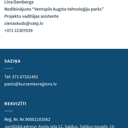
Līna Damberga
Nodibinājums “Ventspils Augsto tehnoloģiju parks”
Projektu vadītājas asistente
cienaskods@vatp.lv
+371 22307039
SAZIŅA
Tel: 371 67331492
pasts@kurzemesregions.lv
REKVIZĪTI
Reģ. Nr. Nr.90002183562
Juridiskā adrese: Avotu iela 12, Saldus, Saldus novads, LV-