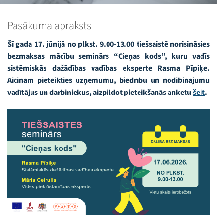
Pasākuma apraksts
Šī gada 17. jūnijā no plkst. 9.00-13.00 tiešsaistē norisināsies
bezmaksas mācību seminārs “Cieņas kods”, kuru vadīs
sistēmiskās dažādības vadības eksperte Rasma Pīpiķe.
Aicinām pieteikties uzņēmumu, biedrību un nodibinājumu
vadītājus un darbiniekus, aizpildot pieteikšanās anketu
šeit
.