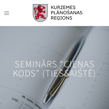
Skip
to
content
SEMINĀRS “CIEŅAS
KODS” (TIEŠSAISTĒ)