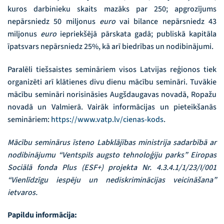
kuros darbinieku skaits mazāks par 250; apgrozījums
nepārsniedz 50 miljonus
euro
vai bilance nepārsniedz 43
miljonus
euro
iepriekšējā pārskata gadā; publiskā kapitāla
īpatsvars nepārsniedz 25%, kā arī biedrības un nodibinājumi.
Paralēli tiešsaistes semināriem visos Latvijas reģionos tiek
organizēti arī klātienes divu dienu mācību semināri. Tuvākie
mācību semināri norisināsies Augšdaugavas novadā, Ropažu
novadā un Valmierā. Vairāk informācijas un pieteikšanās
semināriem:
https://www.vatp.lv/cienas-kods
.
Mācību seminārus īsteno Labklājības ministrija sadarbībā ar
nodibinājumu “Ventspils augsto tehnoloģiju parks” Eiropas
Sociālā fonda Plus (ESF+) projekta Nr. 4.3.4.1/1/23/I/001
“Vienlīdzīgu iespēju un nediskriminācijas veicināšana”
ietvaros.
Papildu informācija: