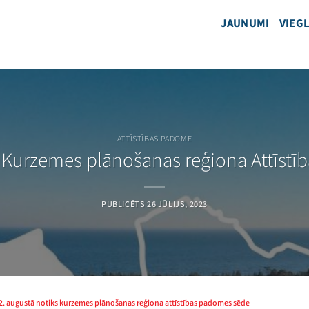
JAUNUMI
VIEGL
ATTĪSTĪBAS PADOME
s Kurzemes plānošanas reģiona Attīst
PUBLICĒTS
26 JŪLIJS, 2023
2. augustā notiks kurzemes plānošanas reģiona attīstības padomes sēde