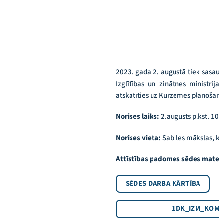
2023. gada 2. augustā tiek sasau
Izglītības un zinātnes ministri
atskatīties uz Kurzemes plānošana
Norises laiks:
2.augusts plkst. 1
Norises vieta:
Sabiles mākslas, k
Attīstības padomes sēdes mater
SĒDES DARBA KĀRTĪBA
1DK_IZM_KOM