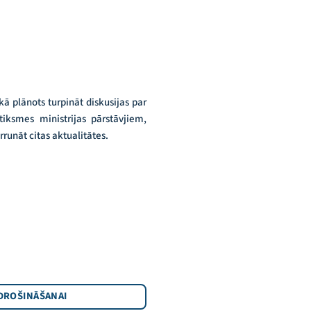
ā plānots turpināt diskusijas par
tiksmes ministrijas pārstāvjiem,
runāt citas aktualitātes.
DROŠINĀŠANAI