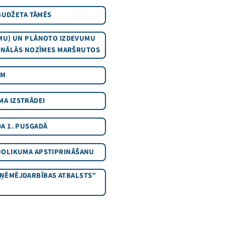
BUDŽETA TĀMĒS
MU) UN PLĀNOTO IZDEVUMU
ONĀLĀS NOZĪMES MARŠRUTOS
AM
A IZSTRĀDEI
A 1. PUSGADĀ
NOLIKUMA APSTIPRINĀŠANU
ZŅĒMĒJDARBĪBAS ATBALSTS”