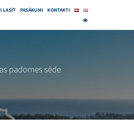
I LASĪT
PASĀKUMI
KONTAKTI
ības padomes sēde