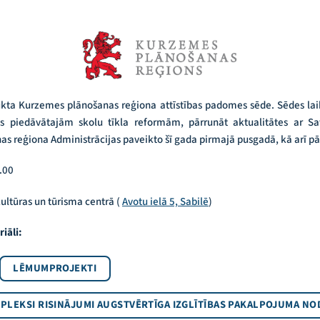
kta Kurzemes plānošanas reģiona attīstības padomes sēde. Sēdes laik
jas piedāvātajām skolu tīkla reformām, pārrunāt aktualitātes ar Sa
s reģiona Administrācijas paveikto šī gada pirmajā pusgadā, kā arī pār
0.00
ultūras un tūrisma centrā (
Avotu ielā 5, Sabilē
)
iāli:
LĒMUMPROJEKTI
PLEKSI RISINĀJUMI AUGSTVĒRTĪGA IZGLĪTĪBAS PAKALPOJUMA NO