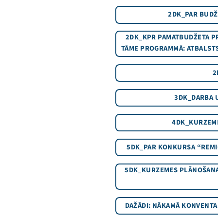
2DK_PAR BUDŽ
2DK_KPR PAMATBUDŽETA P
TĀME PROGRAMMĀ: ATBALST
2
3DK_DARBA 
4DK_KURZEME
5DK_PAR KONKURSA “REMI
5DK_KURZEMES PLĀNOŠANAS
DAŽĀDI: NĀKAMĀ KONVENTA