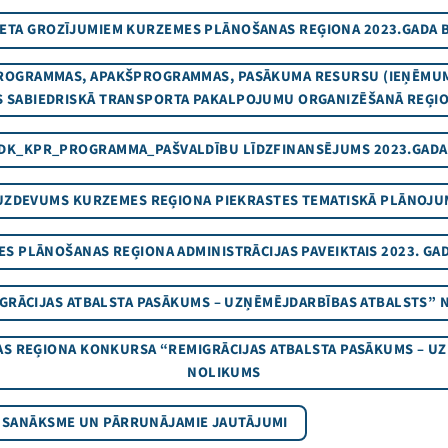
ETA GROZĪJUMIEM KURZEMES PLĀNOŠANAS REĢIONA 2023.GADA 
ROGRAMMAS, APAKŠPROGRAMMAS, PASĀKUMA RESURSU (IEŅĒMU
S SABIEDRISKĀ TRANSPORTA PAKALPOJUMU ORGANIZĒŠANĀ REĢI
DK_KPR_PROGRAMMA_PAŠVALDĪBU LĪDZFINANSĒJUMS 2023.GAD
UZDEVUMS KURZEMES REĢIONA PIEKRASTES TEMATISKĀ PLĀNOJUM
S PLĀNOŠANAS REĢIONA ADMINISTRĀCIJAS PAVEIKTAIS 2023. GAD
GRĀCIJAS ATBALSTA PASĀKUMS – UZŅĒMĒJDARBĪBAS ATBALSTS” 
 REĢIONA KONKURSA “REMIGRĀCIJAS ATBALSTA PASĀKUMS – U
NOLIKUMS
 SANĀKSME UN PĀRRUNĀJAMIE JAUTĀJUMI