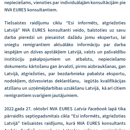
nepieciešams, vienoties par individuālajām konsultācijām pie
NVA EURES konsultantiem.
Tiešsaistes raidījumu ciklu “Esi informēts, atgriežoties
Latvijā” NVA EURES konsultanti veido, balstoties uz savu
darba pieredzi un piesaistot dažādu jomu ekspertus, lai
sniegtu remigrantiem aktuālāko informāciju par darba
iespējām un dzīves apstākļiem Latvijā, valsts un pašvaldību
institūciju pakalpojumiem un atbalstu, nepieciešamo
dokumentu kārtošanu gan ārvalstī, pirms aizbraukšanas, gan
Latvijā, atgriežoties, par bezdarbnieka pabalsta eksportu,
nodokļiem, dzīvesvietas deklarēšanu, iegūtās kvalifikācijas
atzīšanu un uzņēmējdarbības uzsākšanu Latvijā, kā arī citiem
remigrantiem svarīgiem jautājumiem.
2022.gada 27. oktobrī NVA EURES
Latvia Facebook
lapā tika
pārraidīts septiņpadsmitais cikla “Esi informēts, atgriežoties
Latvijā” tiešsaistes raidījums, kurā NVA EURES konsultants