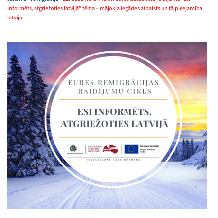
informēts, atgriežoties latvijā” tēma – mājokļa iegādes atbalsts un tā pieejamība
latvijā