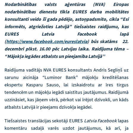
Nodarbinātības valsts aģentūras (NVA) Eiropas
nodarbinātības dienestu tīkla EURES darba mobilitātes
konsultanti veido šī gada pēdējo, astoņpadsmito, cikla “Esi
informēts, atgriežoties Latvijā” tiešsaistes raidījumu, kas
EURES Latvia Facebook lapā
(
https://www.facebook.com/eureslatvia
) būs skatāms 22.
decembrī plkst. 16.00 pēc Latvijas laika. Raidījuma tēma –
“Mājokļa iegādes atbalsts un pieejamība Latvijā’’
Raidījuma vadītājs NVA EURES konsultants Andris Segliņš uz
sarunu aicināja “Luminor Bank” mājokļu kreditēšanas
ekspertu Kasparu Sauso, lai izskaidrotu ar īres tirgus
tendencēm un mājokļu iegādi saistītus jautājumus. Raidījumā
uzzināsiet, kas jāņem vērā, pērkot vai īrējot dzīvokli, un kāds
atbalsts Latvijā ir pieejams dzīvokļa iegādei.
Tiešsaistes translācijas sekotāji EURES
Latvia Facebook
lapas
komentāru sadaļā varēs uzdot jautājumus, kā arī, ja