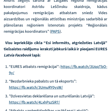
Andris Segliņš sarunā ar Latgales reģiona remigrācijas
koordinatori Astrīdu Leščinsku skaidroja, kādus
pakalpojumus remigrācijas atbalstam sniedz Vides
aizsardzības un reģionālās attīstības ministrijas sadarbībā ar
plānošanas reģioniem īstenotais projekts “Reģionālais
remigrācijas koordinators” (
PAPS
).
Visu iepriekšējo cikla “Esi informēts, atgriežoties Latvijā”
tiešsaistes raidījumu ieraksti jebkurā laikā ir pieejami EURES
Latvia Facebook
lapā:
“EURES atbalsts remigrācijai”:
https://fb.watch/3UqqTbO-
9y/
“Bezdarbnieka pabalsts un tā eksports”:
https://fb.watch/3UmuRY0ysW/
”Dzīvesvietas deklarēšana un uzturēšanās Latvijā”:
https://fb.watch/4LxhPszSR7/
“Atbalsts uzņēmējdarbības uzsākšanai Latvijā”: