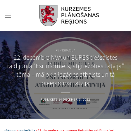
Skip
to
content
REMIGRĀCIJA
22. decembra NVA un EURES tiešsaistes
raidījuma “Esi informēts, atgriežoties Latvijā”
tēma – mājokļa iegādes atbalsts un tā
pieejamība Latvijā
PUBLICĒTS
14 DECEMBRIS, 2022
sākums
»
remigrācija
»
22. decembra nva un eures tiešsaistes raidījuma “esi