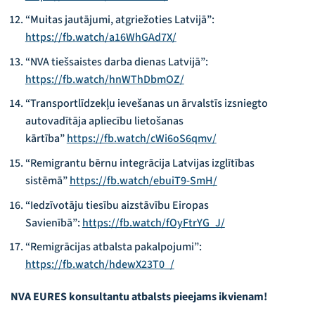
“Muitas jautājumi, atgriežoties Latvijā”:
https://fb.watch/a16WhGAd7X/
“NVA tiešsaistes darba dienas Latvijā”:
https://fb.watch/hnWThDbmOZ/
“Transportlīdzekļu ievešanas un ārvalstīs izsniegto
autovadītāja apliecību lietošanas
kārtība”
https://fb.watch/cWi6oS6qmv/
“Remigrantu bērnu integrācija Latvijas izglītības
sistēmā”
https://fb.watch/ebuiT9-SmH/
“Iedzīvotāju tiesību aizstāvību Eiropas
Savienībā”:
https://fb.watch/fOyFtrYG_J/
“Remigrācijas atbalsta pakalpojumi”:
https://fb.watch/hdewX23T0_/
NVA EURES konsultantu atbalsts pieejams ikvienam!