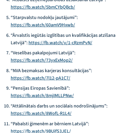
https://fb.watch/5bmCYbQBcb/
“Starpvalstu nodokļu jautājumi”:
https://fb.watch/60amV9Hxwb/
“Ārvalstīs iegūtās izglītības un kvalifikācijas atzīšana
Latvijā”:
https://fb.watch/v/1-cRzmPvN/
“Veselības pakalpojumi Latvijā”:
https://fb.watch/73yxExMop2/
“NVA bezmaksas karjeras konsultācijas”:
https://fb.watch/7l12-pA1C7/
“Pensijas Eiropas Savienībā”:
https://fb.watch/8mjIMLLPNw/
“Attālinātais darbs un sociālais nodrošinājums”:
https://fb.watch/8WofL-R1L4/
“Pabalsti ģimenēm ar bērniem Latvijā”:
https://fb.watch/9BUifS3JEL/