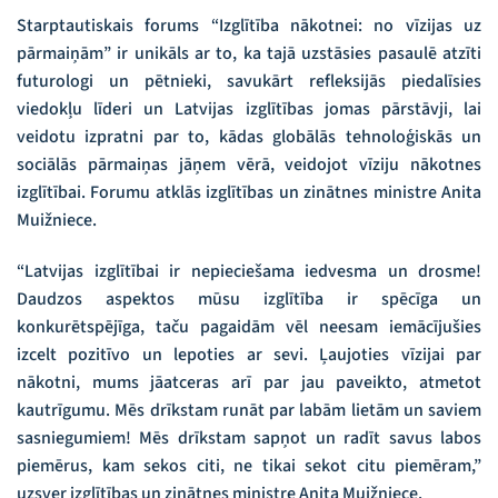
Starptautiskais forums “Izglītība nākotnei: no vīzijas uz
pārmaiņām” ir unikāls ar to, ka tajā uzstāsies pasaulē atzīti
futurologi un pētnieki, savukārt refleksijās piedalīsies
viedokļu līderi un Latvijas izglītības jomas pārstāvji, lai
veidotu izpratni par to, kādas globālās tehnoloģiskās un
sociālās pārmaiņas jāņem vērā, veidojot vīziju nākotnes
izglītībai. Forumu atklās izglītības un zinātnes ministre Anita
Muižniece.
“Latvijas izglītībai ir nepieciešama iedvesma un drosme!
Daudzos aspektos mūsu izglītība ir spēcīga un
konkurētspējīga, taču pagaidām vēl neesam iemācījušies
izcelt pozitīvo un lepoties ar sevi. Ļaujoties vīzijai par
nākotni, mums jāatceras arī par jau paveikto, atmetot
kautrīgumu. Mēs drīkstam runāt par labām lietām un saviem
sasniegumiem! Mēs drīkstam sapņot un radīt savus labos
piemērus, kam sekos citi, ne tikai sekot citu piemēram,”
uzsver izglītības un zinātnes ministre Anita Muižniece.