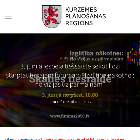
Skip
to
content
REMIGRĀCIJA
3. jūnijā iespēja tiešsaistē sekot līdzi
starptautiskajam forumam “Izglītība nākotnei:
no vīzijas uz pārmaiņām”
PUBLICĒTS
2 JŪNIJS, 2022
sākums
»
remigrācija
»
3. jūnijā iespēja tiešsaistē sekot līdzi starptautiskajam