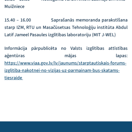
Muižniece
15.40 – 16.00 Saprašanās memoranda parakstīšana
starp IZM, RTU un Masačūsetsas Tehnoloģiju institūta Abdul
Latif Jameel Pasaules izglītības laboratoriju (MIT J-WEL)
Informācija pārpublicēta no Valsts izglītības attīstības
aģentūras mājas lapas:
https://www.viaa.gov.lv/lv/jaunums/starptautiskais-forums-
izglitiba-nakotnei-no-vizijas-uz-parmainam-bus-skatams-
tiesraide