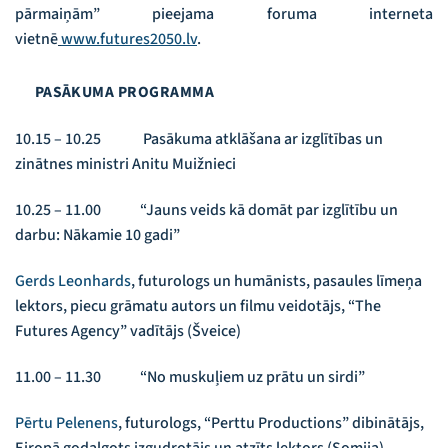
pārmaiņām” pieejama foruma interneta
vietnē
www.futures2050.lv
.
PASĀKUMA PROGRAMMA
10.15 – 10.25 Pasākuma atklāšana ar izglītības un
zinātnes ministri Anitu Muižnieci
10.25 – 11.00 “Jauns veids kā domāt par izglītību un
darbu: Nākamie 10 gadi”
Gerds Leonhards
, futurologs un humānists, pasaules līmeņa
lektors, piecu grāmatu autors un filmu veidotājs, “The
Futures Agency” vadītājs (Šveice)
11.00 – 11.30 “No muskuļiem uz prātu un sirdi”
Pērtu Pelenens
, futurologs, “Perttu Productions” dibinātājs,
Eiropā godalgots izgudrotājs un atzīts lektors (Somija)