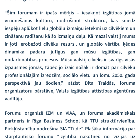
“Šim forumam ir īpašs mērķis – iesakņot izglītības jomā
vizionēšanas kultūru, nodrošinot struktūru, kas sniedz
iespēju aplūkot lielu globālu izmaiņu ietekmi uz cilvēkiem un
zināšanu radīšanu kā šo izmaiņu daļu. Kā mazai valstij mums
ir ļoti ierobežoti cilvēku resursi, un globālo vērtību ķēdes
dinamika padara jutīgus gan mūsu izglītības, gan
nodarbinātības procesus. Mūsu valstij cilvēks ir svarīgs visās
izpausmes jomās, tāpēc jo izaicinošāk ir domāt par cilvēku
profesionālajām izredzēm, sociālo vietu un lomu 2050. gada
perspektīvā jau šodien,” atzīst Dita Traidās, foruma
organizatoru pārstāve, Valsts izglītības attīstības aģentūras
vadītāja.
Forumu organizē IZM un VIAA, un foruma akadēmiskais
partneris ir Riga Business School kā RTU struktūrvienība.
Piekļūstamību nodrošina SIA “Tilde”. Plašāka informācija par
starptautisko forumu “Izglītība nākotnei: no vīzijas uz