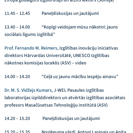
11.45 – 12.45 Paneļdiskusijas un jautājumi
13.40 – 14.00 “Kopīgi veidojam mūsu nākotni: jauns
sociālais līgums izglītībā”
Prof. Fernando M. Reimers,
Izglītības inovāciju iniciatīvas
direktors Hārvardas Universitātē, UNESCO Izglītības
nākotnes komisijas loceklis (ASV) – video
14.00 – 14.20 “Ceļā uz jaunu mācību iespēju ainavu”
Dr. M. S. Vidžejs Kumars
, J-WEL Pasaules izglītības
laboratorijas izpilddirektors un atvērtās izglītības asociētais
profesors Masačūsetsas Tehnoloģiju institūtā (ASV)
14.20 – 15.20 Paneļdiskusijas un jautājumi
15.20 – 15.35 Noslēguma vārdi. Antoni Lasinajs un Anita