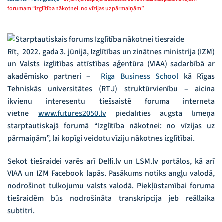
forumam “izglītība nākotnei: no vīzijas uz pārmaiņām”
Rīt, 2022. gada 3. jūnijā, Izglītības un zinātnes ministrija (IZM)
un Valsts izglītības attīstības aģentūra (VIAA) sadarbībā ar
akadēmisko partneri –
Riga Business School
kā Rīgas
Tehniskās universitātes (RTU) struktūrvienību – aicina
ikvienu interesentu tiešsaistē foruma interneta
vietnē
www.futures2050.lv
piedalīties augsta līmeņa
starptautiskajā forumā “Izglītība nākotnei: no vīzijas uz
pārmaiņām”, lai kopīgi veidotu vīziju nākotnes izglītībai.
Sekot tiešraidei varēs arī Delfi.lv un LSM.lv portālos, kā arī
VIAA un IZM Facebook lapās. Pasākums notiks angļu valodā,
nodrošinot tulkojumu valsts valodā. Piekļūstamībai foruma
tiešraidēm būs nodrošināta transkripcija jeb reāllaika
subtitri.