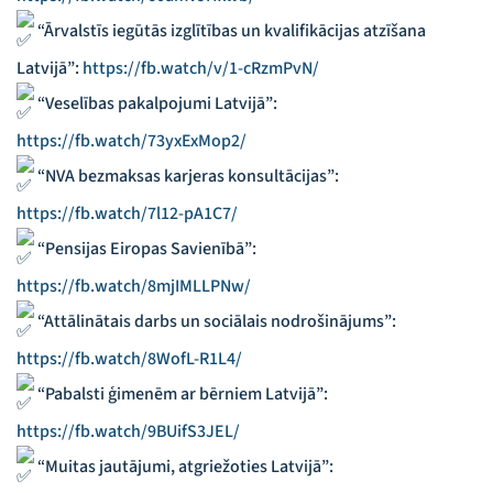
“Ārvalstīs iegūtās izglītības un kvalifikācijas atzīšana
Latvijā”:
https://fb.watch/v/1-cRzmPvN/
“Veselības pakalpojumi Latvijā”:
https://fb.watch/73yxExMop2/
“NVA bezmaksas karjeras konsultācijas”:
https://fb.watch/7l12-pA1C7/
“Pensijas Eiropas Savienībā”:
https://fb.watch/8mjIMLLPNw/
“Attālinātais darbs un sociālais nodrošinājums”:
https://fb.watch/8WofL-R1L4/
“Pabalsti ģimenēm ar bērniem Latvijā”:
https://fb.watch/9BUifS3JEL/
“Muitas jautājumi, atgriežoties Latvijā”: