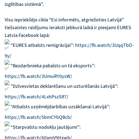
izglītības sistēmā”.
Visu iepriekšējo cikla “Esi informēts, atgriežoties Latvijā”
tiešsaistes raidījumu ieraksti jebkurā laikā ir pieejami EURES
Latvia Facebook lapā:
“EURES atbalsts remigrācijai”:
https://fb.watch/3UqqTbO-
9y/
“Bezdarbnieka pabalsts un tā eksports”:
https://fb.watch/3UmuRY0ysW/
”Dzīvesvietas deklarēšanu un uzturēšanās Latvijā”:
https://fb.watch/4LxhPszSR7/
“Atbalsts uzņēmējdarbības uzsākšanai Latvijā”:
https://fb.watch/5bmCYbQBcb/
“Starpvalstu nodokļu jautājumi”:
https://fb.watch/60amV9Hxwb/