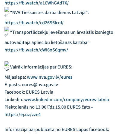
https://fb.watch/a16WhGAd7X/
“NVA Tiešsaistes darba dienas Latvijā”:
https://fb.watch/cd26S6lcnI/
“Transportlīdzekļu ievešanas un ārvalstīs izsniegto
autovadītāja apliecību lietošanas kārtība”
https://fb.watch/cWi6oS6qmv/
Vairāk informācijas par EURES:
Mājaslapa:
www.nva.gov.lv/eures
E-pasts: eures@nva.gov.lv
Facebook: EURES Latvia
Linkedin:
www.linkedin.com/company/eures-latvia
Piektdienās no 13.00 līdz 15.00 EURES čats –
https://ej.uz/zze4
Informācija pārpublicēta no EURES Lapas facebook: