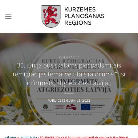
Skip
to
content
REMIGRĀCIJA
30. jūnijā būs skatāms piecpadsmitais
remigrācijas tēmai veltītais raidījums “Esi
informēts, atgriežoties Latvijā”.
PUBLICĒTS
6 JŪNIJS, 2022
sākums
»
remigrācija
»
30. jūnijā būs skatāms piecpadsmitais remigrācijas tēmai