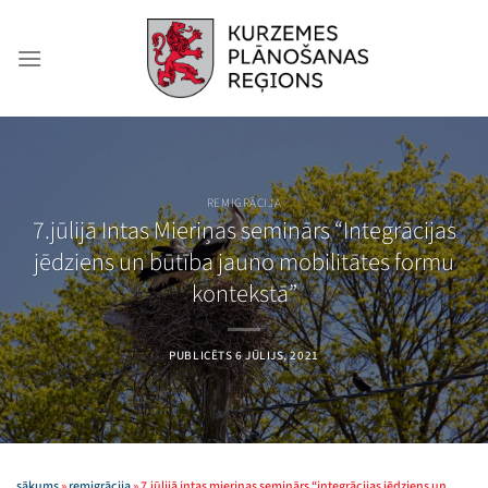
Skip
to
content
REMIGRĀCIJA
7.jūlijā Intas Mieriņas seminārs “Integrācijas
jēdziens un būtība jauno mobilitātes formu
kontekstā”
PUBLICĒTS
6 JŪLIJS, 2021
sākums
»
remigrācija
»
7.jūlijā intas mieriņas seminārs “integrācijas jēdziens un