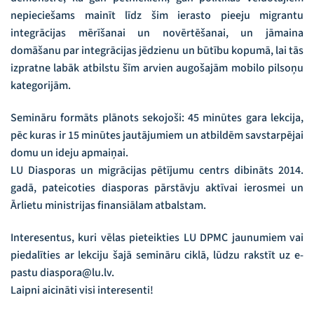
nepieciešams mainīt līdz šim ierasto pieeju migrantu
integrācijas mērīšanai un novērtēšanai, un jāmaina
domāšanu par integrācijas jēdzienu un būtību kopumā, lai tās
izpratne labāk atbilstu šīm arvien augošajām mobilo pilsoņu
kategorijām.
Semināru formāts plānots sekojoši: 45 minūtes gara lekcija,
pēc kuras ir 15 minūtes jautājumiem un atbildēm savstarpējai
domu un ideju apmaiņai.
LU Diasporas un migrācijas pētījumu centrs dibināts 2014.
gadā, pateicoties diasporas pārstāvju aktīvai ierosmei un
Ārlietu ministrijas finansiālam atbalstam.
Interesentus, kuri vēlas pieteikties LU DPMC jaunumiem vai
piedalīties ar lekciju šajā semināru ciklā, lūdzu rakstīt uz e-
pastu diaspora@lu.lv.
Laipni aicināti visi interesenti!