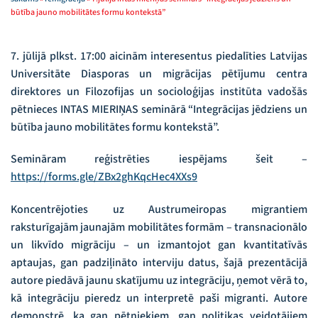
būtība jauno mobilitātes formu kontekstā”
7. jūlijā plkst. 17:00 aicinām interesentus piedalīties Latvijas
Universitāte Diasporas un migrācijas pētījumu centra
direktores un Filozofijas un socioloģijas institūta vadošās
pētnieces INTAS MIERIŅAS seminārā “Integrācijas jēdziens un
būtība jauno mobilitātes formu kontekstā”.
Semināram reģistrēties iespējams šeit –
https://forms.gle/ZBx2ghKqcHec4XXs9
Koncentrējoties uz Austrumeiropas migrantiem
raksturīgajām jaunajām mobilitātes formām – transnacionālo
un likvīdo migrāciju – un izmantojot gan kvantitatīvās
aptaujas, gan padziļināto interviju datus, šajā prezentācijā
autore piedāvā jaunu skatījumu uz integrāciju, ņemot vērā to,
kā integrāciju pieredz un interpretē paši migranti. Autore
demonstrē, ka gan pētniekiem, gan politikas veidotājiem