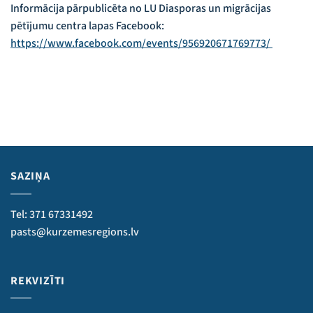
Informācija pārpublicēta no LU Diasporas un migrācijas
pētījumu centra lapas Facebook:
https://www.facebook.com/events/956920671769773/
SAZIŅA
Tel: 371 67331492
pasts@kurzemesregions.lv
REKVIZĪTI