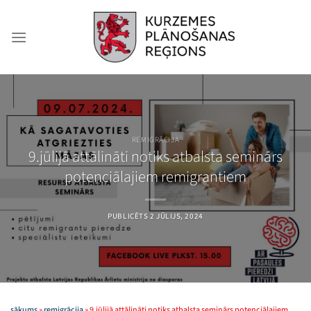
Skip
to
content
REMIGRĀCIJA
9.jūlijā attālināti notiks atbalsta seminārs
potenciālajiem remigrantiem
PUBLICĒTS
2 JŪLIJS, 2024
sākums
»
remigrācija
»
9.jūlijā attālināti notiks atbalsta seminārs potenciālajiem