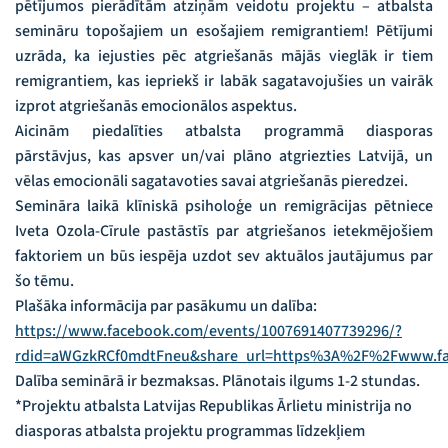
pētījumos pierādītām atziņām veidotu projektu – atbalsta
semināru topošajiem un esošajiem remigrantiem! Pētījumi
uzrāda, ka iejusties pēc atgriešanās mājās vieglāk ir tiem
remigrantiem, kas iepriekš ir labāk sagatavojušies un vairāk
izprot atgriešanās emocionālos aspektus.
Aicinām piedalīties atbalsta programmā diasporas
pārstāvjus, kas apsver un/vai plāno atgriezties Latvijā, un
vēlas emocionāli sagatavoties savai atgriešanās pieredzei.
Semināra laikā klīniskā psiholoģe un remigrācijas pētniece
Iveta Ozola-Cīrule pastāstīs par atgriešanos ietekmējošiem
faktoriem un būs iespēja uzdot sev aktuālos jautājumus par
šo tēmu.
Plašāka informācija par pasākumu un dalība:
https://www.facebook.com/events/1007691407739296/?
rdid=aWGzkRCf0mdtFneu&share_url=https%3A%2F%2Fwww.f
Dalība seminārā ir bezmaksas. Plānotais ilgums 1-2 stundas.
*Projektu atbalsta Latvijas Republikas Ārlietu ministrija no
diasporas atbalsta projektu programmas līdzekļiem