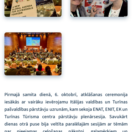
Pirmajā samita dienā, 6. oktobrī, atklāšanas ceremonija
iesākās ar vairāku ievērojamu Itālijas valdības un Turīnas
pašvaldības pārstāvju uzrunām, kam sekoja ENAT, ENIT, EK un
Turīnas Tūrisma centra pārstāvju plenārsesija. Savukārt
dienas otrā puse bija veltīta paralēlajām sesijām ar tēmām
par pieejamas ceļošanas nākotni, galamērķiem un