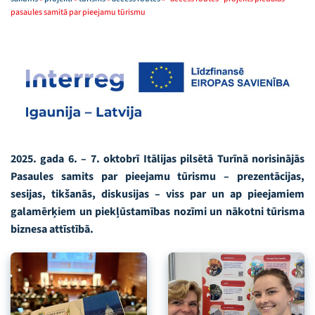
pasaules samitā par pieejamu tūrismu
2025. gada 6. – 7. oktobrī Itālijas pilsētā Turīnā norisinājās
Pasaules samits par pieejamu tūrismu – prezentācijas,
sesijas, tikšanās, diskusijas – viss par un ap pieejamiem
galamērķiem un piekļūstamības nozīmi un nākotni tūrisma
biznesa attīstībā.