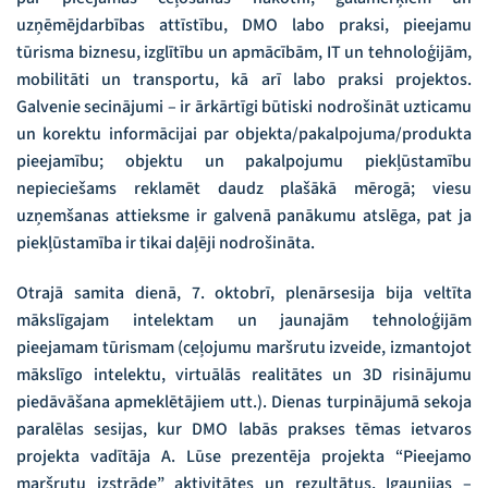
uzņēmējdarbības attīstību, DMO labo praksi, pieejamu
tūrisma biznesu, izglītību un apmācībām, IT un tehnoloģijām,
mobilitāti un transportu, kā arī labo praksi projektos.
Galvenie secinājumi – ir ārkārtīgi būtiski nodrošināt uzticamu
un korektu informācijai par objekta/pakalpojuma/produkta
pieejamību; objektu un pakalpojumu piekļūstamību
nepieciešams reklamēt daudz plašākā mērogā; viesu
uzņemšanas attieksme ir galvenā panākumu atslēga, pat ja
piekļūstamība ir tikai daļēji nodrošināta.
Otrajā samita dienā, 7. oktobrī, plenārsesija bija veltīta
mākslīgajam intelektam un jaunajām tehnoloģijām
pieejamam tūrismam (ceļojumu maršrutu izveide, izmantojot
mākslīgo intelektu, virtuālās realitātes un 3D risinājumu
piedāvāšana apmeklētājiem utt.). Dienas turpinājumā sekoja
paralēlas sesijas, kur DMO labās prakses tēmas ietvaros
projekta vadītāja A. Lūse prezentēja projekta “Pieejamo
maršrutu izstrāde” aktivitātes un rezultātus, Igaunijas –