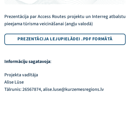
Prezentācija par Access Routes projektu un Interreg atbalstu
pieejama tūrisma veicināšanai (angļu valodā)
PREZENTĀCIJA LEJUPIELĀDEI .PDF FORMĀTĀ
Informāciju sagatavoja
:
Projekta vadītāja
Alise Lūse
Tālrunis: 26567874, alise.luse@kurzemesregions.lv