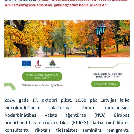
seminārā remigrantu atbalstam “gribu atgriezties latvijā! ar ko sākt?”
2024. gada 17. oktobrī plkst. 16.00 pēc Latvijas laika
videokonferenču platformā Zoom norisināsies
Nodarbinātības valsts aģentūras (NVA) Eiropas
nodarbinātības dienestu tīkla (EURES) darba mobilitātes
konsultantu rīkotais tiešsaistes seminārs remigrantu