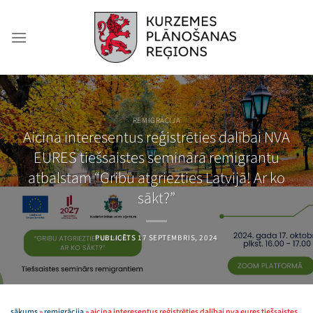
Skip
to
content
REMIGRĀCIJA
Aicina interesentus reģistrēties dalībai NVA
EURES tiešsaistes seminārā remigrantu
atbalstam “Gribu atgriezties Latvijā! Ar ko
sākt?”
PUBLICĒTS
17 SEPTEMBRIS, 2024
sākums
»
remigrācija
»
aicina interesentus reģistrēties dalībai nva eures tiešsaistes