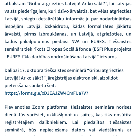
atbalstam “Gribu atgriezties Latvijā! Ar ko sākt?”, lai Latvijas
valsts piederīgajiem, kuri dzīvo ārvalstīs, bet vēlas atgriezties
Latvijā, sniegtu detalizētāku informāciju par nodarbinātības
iespējām Latvijā, izskaidrotu, kādas formalitātes jākārto
ārvalstī, pirms izbraukšanas, un Latvijā, atgriežoties, un
kādus pakalpojumus piedāvā NVA un EURES. Tiešsaistes
seminārs tiek rīkots Eiropas Sociālā fonda (ESF) Plus projekta
“EURES tīkla darbības nodrošināšana Latvijā” ietvaros.
Dalībai 17. oktobra tiešsaistes seminārā “Gribu atgriezties
Latvijā! Ar ko sākt?” jāreģistrējas elektroniski, aizpildot
pieteikšanās anketu šeit:
https://forms.gle/xD3EAJZW4CmFUa7V7
Pievienoties Zoom platformai tiešsaistes semināra norises
dienā Jūs varēsiet, uzklikšķinot uz saites, kas tiks nosūtīta
reģistrētajiem dalībniekiem. Lai piedalītos tiešsaistes
seminārā, būs nepieciešams dators vai viedtālrunis ar