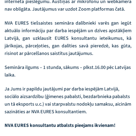
interneta pieslēgumu. Austiņas ar mikrofonu un webkamera
nav obligāta. Jautājumus var uzdot Zoom platformas čatā.
NVA EURES tiešsaistes semināra dalībnieki varēs gan iegūt
aktuālo informāciju par darba iespējām un dzīves apstākļiem
Latvijā, gan uzklausīt EURES konsultantu ieteikumus, kā
jārīkojas, pārceļoties, gan dalīties savā pieredzē, kas gūta,
risinot ar pārcelšanos saistītus jautājumus.
Semināra ilgums – 1 stunda, sākums – plkst.16.00 pēc Latvijas
laika.
Ja Jums ir papildu jautājumi par darba iespējām Latvijā,
sociālo aizsardzību (ģimenes pabalsti, bezdarbnieka pabalsts
un tā eksports u.c.) vai starpvalstu nodokļu samaksu, aicinām
sazināties ar NVA EURES konsultantiem.
NVA EURES konsultantu atbalsts pieejams ikvienam!