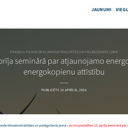
JAUNUMI
VIEGL
PRASMJU PILNVEIDE KLIMATNEITRALITĀTES UN PIELĀGOŠANĀS JOMĀ
 aprīļa seminārā par atjaunojamo ener
energokopienu attīstību
PUBLICĒTS
10 APRĪLIS, 2026
eide klimatneitralitātes un pielāgošanās jomā
»
aicina piedalīties 15. aprīļa seminārā p