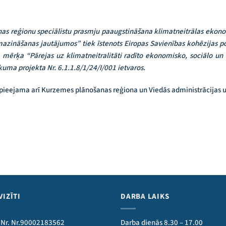
nas reģionu speciālistu prasmju paaugstināšana klimatneitrālas eko
azināšanas jautājumos” tiek īstenots Eiropas Savienības kohēzijas 
a mērķa “Pārejas uz klimatneitralitāti radīto ekonomisko, sociālo un
kuma projekta Nr. 6.1.1.8/1/24/I/001 ietvaros.
 pieejama arī Kurzemes plānošanas reģiona un Viedās administrācijas un 
VIZĪTI
DARBA LAIKS
 Nr. Nr.90002183562
Darba dienās 8.30 – 17.00