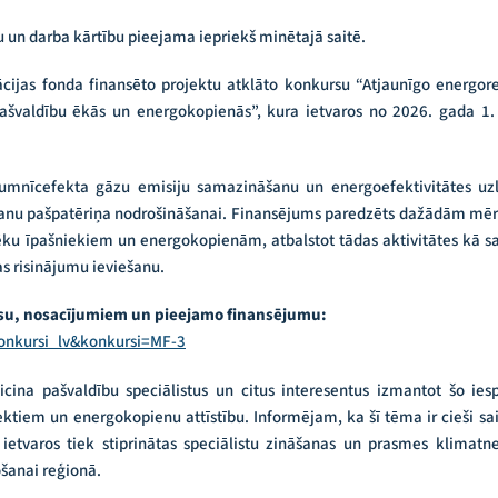
 un darba kārtību pieejama iepriekš minētajā saitē.
zācijas fonda finansēto projektu atklāto konkursu “Atjaunīgo energo
ašvaldību ēkās un energokopienās”, kura ietvaros no 2026. gada 1. 
ltumnīcefekta gāzu emisiju samazināšanu un energoefektivitātes uz
šanu pašpatēriņa nodrošināšanai. Finansējums paredzēts dažādām mē
ēku īpašniekiem un energokopienām, atbalstot tādas aktivitātes kā sa
s risinājumu ieviešanu.
rsu, nosacījumiem un pieejamo finansējumu:
konkursi_lv&konkursi=MF-3
ina pašvaldību speciālistus un citus interesentus izmantot šo iespē
tiem un energokopienu attīstību. Informējam, ka šī tēma ir cieši sa
ietvaros tiek stiprinātas speciālistu zināšanas un prasmes klimatnei
šanai reģionā.