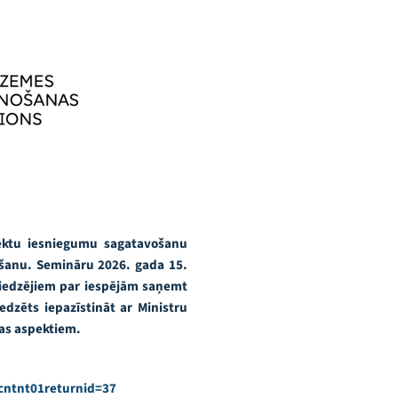
jektu iesniegumu sagatavošanu
āšanu.
Semināru 2026. gada 15.
esniedzējiem par iespējām saņemt
dzēts iepazīstināt ar Ministru
as aspektiem.
&cntnt01returnid=37