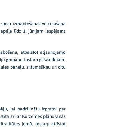
resursu izmantošanas veicināšana
aprīļa līdz 1. jūnijam iespējams
labošanu, atbalstot atjaunojamo
rķa grupām, tostarp pašvaldībām,
ules paneļu, siltumsūkņu un citu
ju, lai padziļinātu izpratni par
istīta arī ar Kurzemes plānošanas
tralitātes jomā, tostarp attīstot