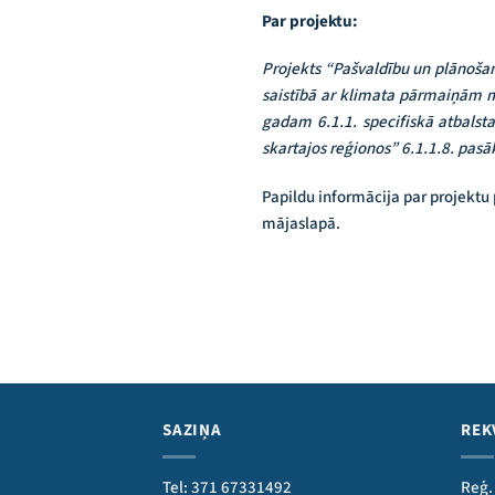
Par projektu:
Projekts “Pašvaldību un plānoša
saistībā ar klimata pārmaiņām m
gadam 6.1.1. specifiskā atbalst
skartajos reģionos” 6.1.1.8. pasā
Papildu informācija par projektu
mājaslapā.
SAZIŅA
REK
Tel: 371 67331492
Reģ.