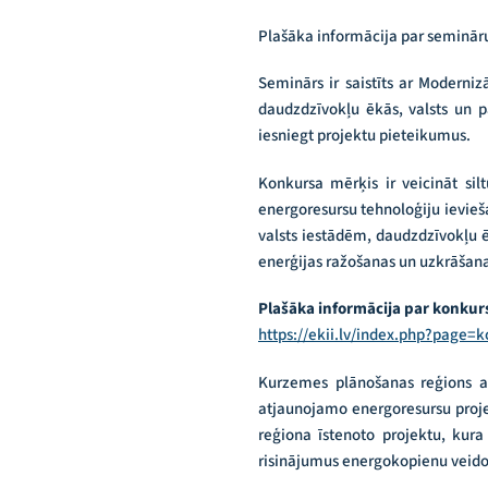
Plašāka informācija par semināru
Seminārs ir saistīts ar Moderni
daudzdzīvokļu ēkās, valsts un p
iesniegt projektu pieteikumus.
Konkursa mērķis ir veicināt si
energoresursu tehnoloģiju ievie
valsts iestādēm, daudzdzīvokļu 
enerģijas ražošanas un uzkrāšana
Plašāka informācija par konku
https://ekii.lv/index.php?page=
Kurzemes plānošanas reģions aic
atjaunojamo energoresursu projek
reģiona īstenoto projektu, kura 
risinājumus energokopienu veido