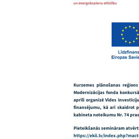
un energokopienu attīstību
Kurzemes plānošanas reģions 
Modernizācijas fonda konkurs
aprīlī organizē Vides investīci
finansējumu, kā arī skaidrot 
kabineta noteikumu Nr. 74 pras
Pieteikšanās semināram atvērta 
https://ekii.lv/index.php?mac