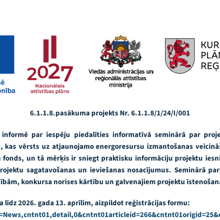
6.1.1.8.pasākuma projekts Nr. 6.1.1.8/1/24/I/001
informē par iespēju piedalīties informatīvā seminārā par pro
ā, kas vērsts uz atjaunojamo energoresursu izmantošanas veicin
ju fonds, un tā mērķis ir sniegt praktisku informāciju projektu i
projektu sagatavošanas un ieviešanas nosacījumus. Seminārā pare
ībām, konkursa norises kārtību un galvenajiem projektu īstenošan
līdz 2026. gada 13. aprīlim, aizpildot reģistrācijas formu:
t=News,cntnt01,detail,0&cntnt01articleid=266&cntnt01origid=25