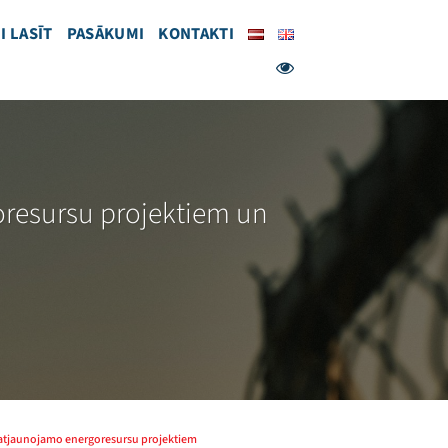
I LASĪT
PASĀKUMI
KONTAKTI
goresursu projektiem un
ar atjaunojamo energoresursu projektiem