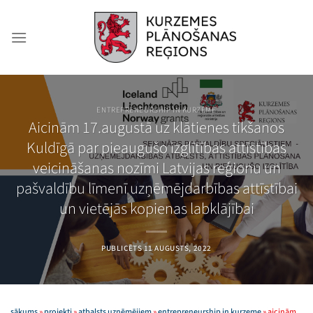
Skip
to
content
ENTREPRENEURSHIP IN KURZEME
Aicinām 17.augustā uz klātienes tikšanos
Kuldīgā par pieaugušo izglītības attīstības
veicināšanas nozīmi Latvijas reģionu un
pašvaldību līmenī uzņēmējdarbības attīstībai
un vietējās kopienas labklājībai
PUBLICĒTS
11 AUGUSTS, 2022
sākums
»
projekti
»
atbalsts uzņēmējiem
»
entrepreneurship in kurzeme
»
aicinām