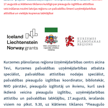
17.augustā uz klātienes tikšanos kuldīgā par pieaugušo izglītības attīstības
veicināšanas nozīmi latvijas reģionu un pašvaldību līmenī uzņēmējdarbības
attīstībai un vietējās kopienas labklājībai
Kurzemes plānošanas reģiona Uzņēmējdarbības centrs aicina
Tevi, Kurzemes pašvaldības uzņēmējdarbības atbalsta
speciālist, pašvaldības attīstības nodaļas speciālist,
pašvaldības pieaugušo izglītības koordinator, bibliotekār,
NVO pārstāvi, pieaugušo izglītotāj un ikvienu, kurš savā
ikdienā veicina pieaugušo izglītību, uzņēmējdarbības
attīstību un pašvaldības labklājību, 17.augustā, ierašanās
visiem no plkst. 9.30, uz klātienes tikšanos “Pieaugušo