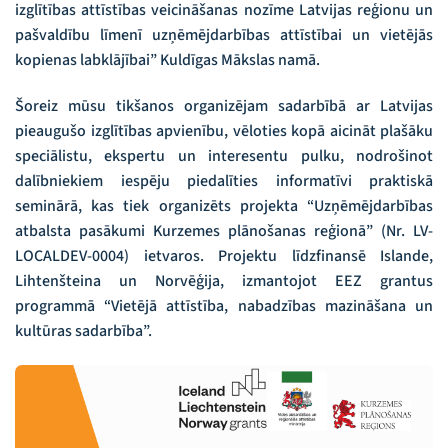
izglītības attīstības veicināšanas nozīme Latvijas reģionu un
pašvaldību līmenī uzņēmējdarbības attīstībai un vietējās
kopienas labklājībai” Kuldīgas Mākslas namā.
Šoreiz mūsu tikšanos organizējam sadarbībā ar Latvijas
pieaugušo izglītības apvienību, vēloties kopā aicināt plašāku
speciālistu, ekspertu un interesentu pulku, nodrošinot
dalībniekiem iespēju piedalīties informatīvi praktiskā
seminārā, kas tiek organizēts projekta “Uzņēmējdarbības
atbalsta pasākumi Kurzemes plānošanas reģionā” (Nr. LV-
LOCALDEV-0004) ietvaros. Projektu līdzfinansē Islande,
Lihtenšteina un Norvēģija, izmantojot EEZ grantus
programmā “Vietējā attīstība, nabadzības mazināšana un
kultūras sadarbība”.