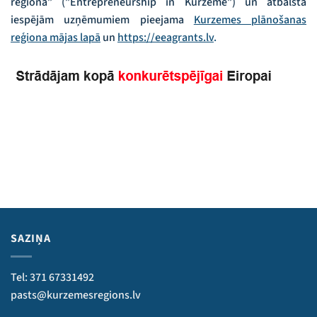
reģionā” (”Entrepreneurship in Kurzeme”) un atbalsta
iespējām uzņēmumiem pieejama
Kurzemes plānošanas
reģiona mājas lapā
un
https://eeagrants.lv
.
SAZIŅA
Tel: 371 67331492
pasts@kurzemesregions.lv