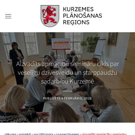
Skip
to
content
CONNECTINGGEN
Aizvadīts apmācību semināru cikls par
veselīgu dzīvesveidu un starppaudžu
sadarbību Kurzemē
PUBLICĒTS
6 FEBRUĀRIS, 2026
sākums
»
projekti
»
sociālā joma
»
connectinggen
»
aizvadīts apmācību semināru