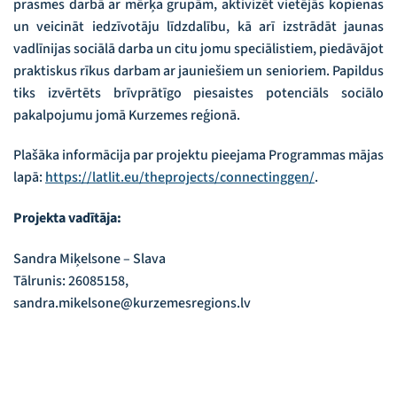
prasmes darbā ar mērķa grupām, aktivizēt vietējās kopienas
un veicināt iedzīvotāju līdzdalību, kā arī izstrādāt jaunas
vadlīnijas sociālā darba un citu jomu speciālistiem, piedāvājot
praktiskus rīkus darbam ar jauniešiem un senioriem. Papildus
tiks izvērtēts brīvprātīgo piesaistes potenciāls sociālo
pakalpojumu jomā Kurzemes reģionā.
Plašāka informācija par projektu pieejama Programmas mājas
lapā:
https://latlit.eu/
theprojects/connectinggen/
.
Projekta vadītāja:
Sandra Miķelsone – Slava
Tālrunis: 26085158,
sandra.mikelsone@kurzemesregions.lv