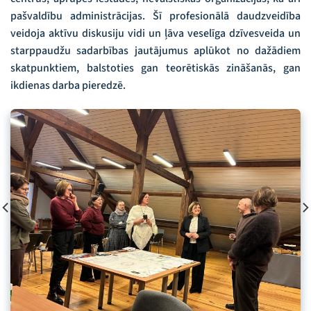
pašvaldību administrācijas. Šī profesionālā daudzveidība
veidoja aktīvu diskusiju vidi un ļāva veselīga dzīvesveida un
starppaudžu sadarbības jautājumus aplūkot no dažādiem
skatpunktiem, balstoties gan teorētiskās zināšanās, gan
ikdienas darba pieredzē.