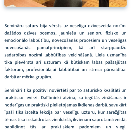
Semināru saturs bija vērsts uz veselīga dzīvesveida nozīmi
dažādos dzīves posmos, jauniešu un senioru fizisko un
emocionālo labbūtību, novecošanās procesiem un veselīgas
novecošanās pamatprincipiem, kā arī starppaudžu
sadarbības nozīmi labbūtības veicināšanā. Liela uzmanība
tika pievērsta arī uzturam kā būtiskam labas pašsajūtas
faktoram, profesionālajai labbūtībai un stresa pārvaldībai
darbā ar mērķa grupām.
Semināri tika pozitīvi novērtēti par to saturisko kvalitāti un
praktisko ievirzi. Dalībnieki atzina, ka iegūtās zināšanas ir
noderīgas un praktiski pielietojamas ikdienas darbā, savukārt
īpaši tika izcelta lekcija par veselīgu uzturu, kur sarežģītas
tēmas tika izskaidrotas vienkāršā, ikvienam saprotamā veidā,
papildinot tās ar praktiskiem padomiem un viegli