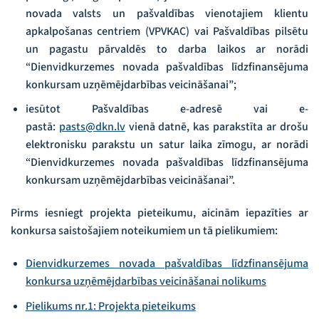
novada valsts un pašvaldības vienotajiem klientu
apkalpošanas centriem (VPVKAC) vai Pašvaldības pilsētu
un pagastu pārvaldēs to darba laikos ar norādi
“Dienvidkurzemes novada pašvaldības līdzfinansējuma
konkursam uzņēmējdarbības veicināšanai”;
iesūtot Pašvaldības e-adresē vai e-
pastā:
pasts@dkn.lv
vienā datnē, kas parakstīta ar drošu
elektronisku parakstu un satur laika zīmogu, ar norādi
“Dienvidkurzemes novada pašvaldības līdzfinansējuma
konkursam uzņēmējdarbības veicināšanai”.
Pirms iesniegt projekta pieteikumu, aicinām iepazīties ar
konkursa saistošajiem noteikumiem un tā pielikumiem:
Dienvidkurzemes novada pašvaldības līdzfinansējuma
konkursa uzņēmējdarbības veicināšanai nolikums
Pielikums nr.1: Projekta pieteikums