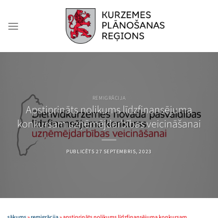
Skip
to
content
REMIGRĀCIJA
Apstiprināts nolikums līdzfinansējuma
konkursam uzņēmējdarbības veicināšanai
PUBLICĒTS
27 SEPTEMBRIS, 2023
sākums
»
remigrācija
»
apstiprināts nolikums līdzfinansējuma konkursam