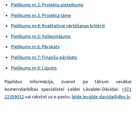
Pielikums nr.2: Projekta pieteikums
Pielikums nr.3: Projekta tāme
Pielikums nr.4: Kvalitatīvie vērtēšanas kritēriji
Pielikums nr.5: Apliecinājums
Pielikums nr.6: Pārskats
Pielikums nr.7: Finanšu pārskats
Pielikums nr.8: Līgums
Papildus informācija, zvanot pa tālruni vecākai
komercdarbības specialistei Leldei Lēvaldei-Dāvidai:
+371
22359012
vai rakstot uz e-pastu:
lelde.levalde-davida@dkn.lv
.