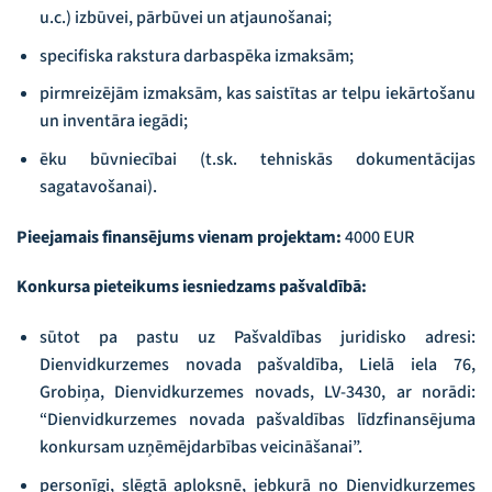
u.c.) izbūvei, pārbūvei un atjaunošanai;
specifiska rakstura darbaspēka izmaksām;
pirmreizējām izmaksām, kas saistītas ar telpu iekārtošanu
un inventāra iegādi;
ēku būvniecībai (t.sk. tehniskās dokumentācijas
sagatavošanai).
Pieejamais finansējums vienam projektam:
4000 EUR
Konkursa pieteikums iesniedzams pašvaldībā:
sūtot pa pastu uz Pašvaldības juridisko adresi:
Dienvidkurzemes novada pašvaldība, Lielā iela 76,
Grobiņa, Dienvidkurzemes novads, LV-3430, ar norādi:
“Dienvidkurzemes novada pašvaldības līdzfinansējuma
konkursam uzņēmējdarbības veicināšanai”.
personīgi, slēgtā aploksnē, jebkurā no Dienvidkurzemes