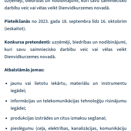
uzņēmēji, biedrības un nodibinājumi, kuri savu saimniecisko
darbību veic vai vēlas veikt Dienvidkurzemes novadā.
Pieteikšanās
no 2023. gada 18. septembra līdz 16. oktobrim
(ieskaitot).
Konkursa pretendenti:
uzņēmēji, biedrības un nodibinājumi,
kuri savu saimniecisko darbību veic vai vēlas veikt
Dienvidkurzemes novadā.
Atbalstāmās jomas:
jaunu vai lietotu iekārtu, materiālu un instrumentu
iegādei;
informācijas un telekomunikācijas tehnoloģiju risinājumu
iegādei;
produkcijas izstrādes un citus izmaksu segšanai;
pieslēgumu (ceļa, elektrības, kanalizācijas, komunikāciju