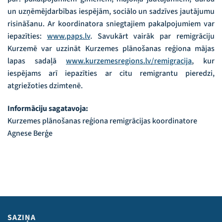
un uzņēmējdarbības iespējām, sociālo un sadzīves jautājumu
risināšanu. Ar koordinatora sniegtajiem pakalpojumiem var
iepazīties:
www.paps.lv
. Savukārt vairāk par remigrāciju
Kurzemē var uzzināt Kurzemes plānošanas reģiona mājas
lapas sadaļā
www.kurzemesregions.lv/remigracija
, kur
iespējams arī iepazīties ar citu remigrantu pieredzi,
atgriežoties dzimtenē.
Informāciju sagatavoja:
Kurzemes plānošanas reģiona remigrācijas koordinatore
Agnese Berģe
SAZIŅA