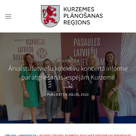
Skip
to
content
REMIGRĀCIJA
Ārvalstu latviešu kolektīvu koncertā informē
par atgriešanās iespējām Kurzemē
PUBLICĒTS
4 JŪLIJS, 2023
sākums
»
remigrācija
»
ārvalstu latviešu kolektīvu koncertā informē par atgriešanās