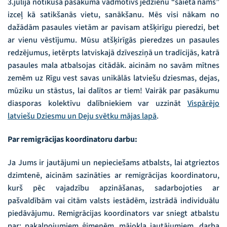
3.jūlijā notikušā pasākuma vadmotīvs jēdzienu “saieta nams”
izceļ kā satikšanās vietu, sanākšanu. Mēs visi nākam no
dažādām pasaules vietām ar pavisam atšķirīgu pieredzi, bet
ar vienu vēstījumu. Mūsu atšķirīgās pieredzes un pasaules
redzējumus, ietērpts latviskajā dzīvesziņā un tradīcijās, katrā
pasaules mala atbalsojas citādāk. aicinām no savām mītnes
zemēm uz Rīgu vest savas unikālās latviešu dziesmas, dejas,
mūziku un stāstus, lai dalītos ar tiem! Vairāk par pasākumu
diasporas kolektīvu dalībniekiem var uzzināt
Vispārējo
latviešu Dziesmu un Deju svētku mājas lapā
.
Par remigrācijas koordinatoru darbu:
Ja Jums ir jautājumi un nepieciešams atbalsts, lai atgrieztos
dzimtenē, aicinām sazināties ar remigrācijas koordinatoru,
kurš pēc vajadzību apzināšanas, sadarbojoties ar
pašvaldībām vai citām valsts iestādēm, izstrādā individuālu
piedāvājumu. Remigrācijas koordinators var sniegt atbalstu
par: pakalpojumiem ģimenēm, mājokļa jautājumiem, darba