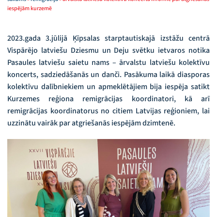
iespējām kurzemē
2023.gada 3.jūlijā Ķīpsalas starptautiskajā izstāžu centrā
Vispārējo latviešu Dziesmu un Deju svētku ietvaros notika
Pasaules latviešu saietu nams – ārvalstu latviešu kolektīvu
koncerts, sadziedāšanās un danči. Pasākuma laikā diasporas
kolektīvu dalībniekiem un apmeklētājiem bija iespēja satikt
Kurzemes reģiona remigrācijas koordinatori, kā arī
remigrācijas koordinatorus no citiem Latvijas reģioniem, lai
uzzinātu vairāk par atgriešanās iespējām dzimtenē.