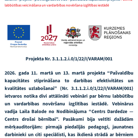
labbūtības veicināšana un vardarbības novēršana izglītības iestādē
Projekta Nr. 3.1.1.2.i.0/1/22/I/VARAM/001
2026. gada 11. martā un 13. martā projekta “Pašvaldību
kapacitātes stiprināšana to darbības efektivitātes un
kvalitātes uzlabošanai” (Nr. 3.1.1.2.i.0/1/22/I/VARAM/001)
ietvaros notika divi attālināti vebināri par bērnu labbūtību
un vardarbības novēršanu izglītības iestādē. Vebinārus
vadīja Laila Balode no Nodibinājuma “Centrs Dardedze —
Centrs drošai bērnībai”. Pasākumi bija veltīti dažādām
mērķauditorijām: pirmajā piedalījās pedagogi, jaunatnes
darbinieki un citi speciālisti, kas ikdienā strādā ar bērniem