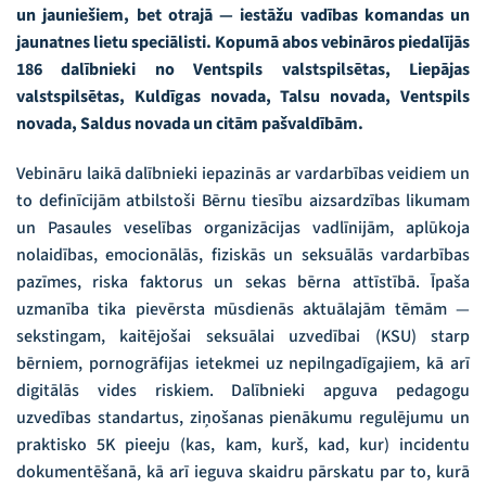
un jauniešiem, bet otrajā — iestāžu vadības komandas un
jaunatnes lietu speciālisti. Kopumā abos vebināros piedalījās
186 dalībnieki no Ventspils valstspilsētas, Liepājas
valstspilsētas, Kuldīgas novada, Talsu novada, Ventspils
novada, Saldus novada un citām pašvaldībām.
Vebināru laikā dalībnieki iepazinās ar vardarbības veidiem un
to definīcijām atbilstoši Bērnu tiesību aizsardzības likumam
un Pasaules veselības organizācijas vadlīnijām, aplūkoja
nolaidības, emocionālās, fiziskās un seksuālās vardarbības
pazīmes, riska faktorus un sekas bērna attīstībā. Īpaša
uzmanība tika pievērsta mūsdienās aktuālajām tēmām —
sekstingam, kaitējošai seksuālai uzvedībai (KSU) starp
bērniem, pornogrāfijas ietekmei uz nepilngadīgajiem, kā arī
digitālās vides riskiem. Dalībnieki apguva pedagogu
uzvedības standartus, ziņošanas pienākumu regulējumu un
praktisko 5K pieeju (kas, kam, kurš, kad, kur) incidentu
dokumentēšanā, kā arī ieguva skaidru pārskatu par to, kurā