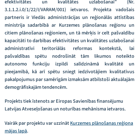
efektivitātes un kvalitātes uzlabošanai” (Nr.
3.1.1.2.i.0/1/22/I/VARAM/001) ietvaros. Projekta vadošais
partneris ir Viedās administrācijas un reģionālās attīstības
ministrija sadarbībā ar Kurzemes plānošanas reģionu un
citiem plānošanas reģioniem, un tā mērķis ir celt pašvaldību
kapacitāti to darbības efektivitātes un kvalitātes uzlabošanai
administratīvi teritoriālās reformas kontekstā, lai
pašvaldības spētu nodrošināt tām likumos noteikto
autonomo funkciju izpildi salīdzināmā kvalitātē un
pieejamībā, kā arī spētu sniegt iedzīvotājiem kvalitatīvus
pakalpojumus par samērīgām izmaksām atbilstoši aktuālajām
demogrāfiskajām tendencēm.
Projekts tiek īstenots ar Eiropas Savienības finansējumu
Latvijas Atveseļošanas un noturības mehānisma ietvaros.
Vairāk par projektu var uzzināt
Kurzemes plānošanas reģiona
mājas lapā
.