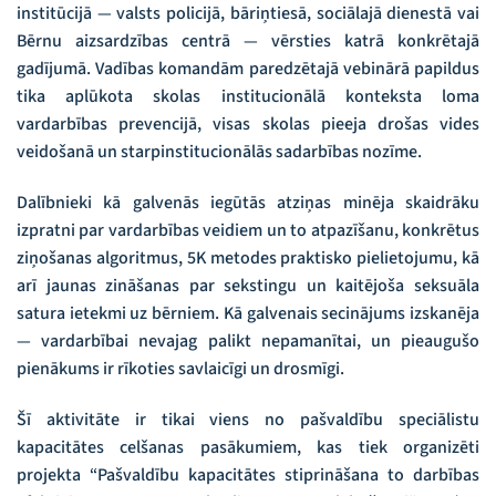
institūcijā — valsts policijā, bāriņtiesā, sociālajā dienestā vai
Bērnu aizsardzības centrā — vērsties katrā konkrētajā
gadījumā. Vadības komandām paredzētajā vebinārā papildus
tika aplūkota skolas institucionālā konteksta loma
vardarbības prevencijā, visas skolas pieeja drošas vides
veidošanā un starpinstitucionālās sadarbības nozīme.
Dalībnieki kā galvenās iegūtās atziņas minēja skaidrāku
izpratni par vardarbības veidiem un to atpazīšanu, konkrētus
ziņošanas algoritmus, 5K metodes praktisko pielietojumu, kā
arī jaunas zināšanas par sekstingu un kaitējoša seksuāla
satura ietekmi uz bērniem. Kā galvenais secinājums izskanēja
— vardarbībai nevajag palikt nepamanītai, un pieaugušo
pienākums ir rīkoties savlaicīgi un drosmīgi.
Šī aktivitāte ir tikai viens no pašvaldību speciālistu
kapacitātes celšanas pasākumiem, kas tiek organizēti
projekta “Pašvaldību kapacitātes stiprināšana to darbības