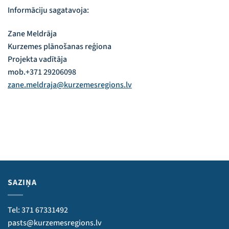
Informāciju sagatavoja:
Zane Meldrāja
Kurzemes plānošanas reģiona
Projekta vadītāja
mob.+371 29206098
zane.meldraja@kurzemesregions.lv
SAZIŅA
Tel: 371 67331492
pasts@kurzemesregions.lv