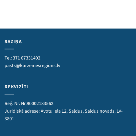
SAZIŅA
Tel: 371 67331492
pasts@kurzemesregions.lv
REKVIZĪTI
Reģ. Nr. Nr.90002183562
Juridiskā adrese: Avotu iela 12, Saldus, Saldus novads, LV-
3801