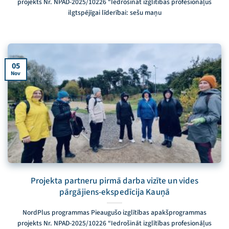
projekts Nr. NPAD-2025/10226 “Iedrošināt izglītības profesionāļus
ilgtspējīgai līderībai: sešu maņu
05
Nov
Projekta partneru pirmā darba vizīte un vides
pārgājiens-ekspedīcija Kauņā
NordPlus programmas Pieaugušo izglītības apakšprogrammas
projekts Nr. NPAD-2025/10226 “Iedrošināt izglītības profesionāļus