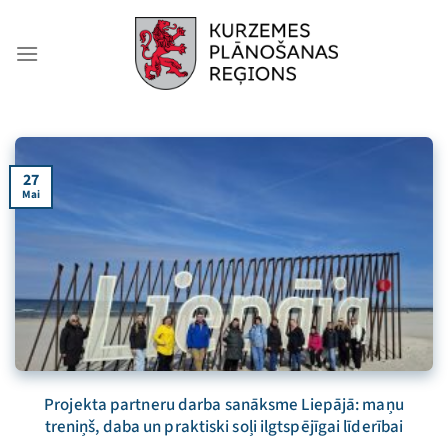
Skip
to
content
27
Mai
Projekta partneru darba sanāksme Liepājā: maņu
treniņš, daba un praktiski soļi ilgtspējīgai līderībai