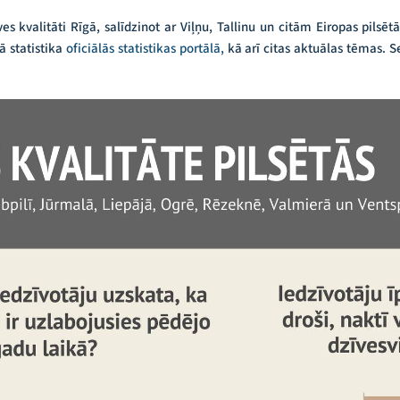
es kvalitāti Rīgā, salīdzinot ar Viļņu, Tallinu un citām Eiropas pilsēt
lā statistika
oficiālās statistikas portālā
,
kā arī citas aktuālas tēmas. 