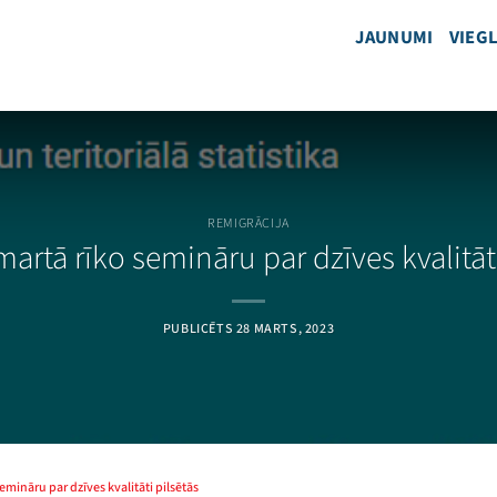
JAUNUMI
VIEGL
REMIGRĀCIJA
martā rīko semināru par dzīves kvalitāti
PUBLICĒTS
28 MARTS, 2023
emināru par dzīves kvalitāti pilsētās