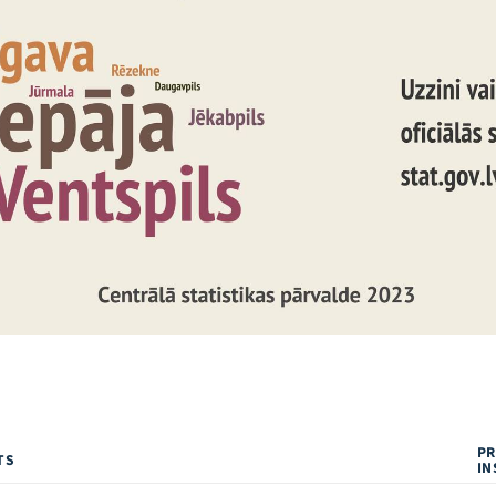
PR
TS
IN