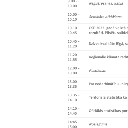
9.00 –
Reģistrēšanās, kafija
10.00
10.00 –
Semināra atklāšana
10.10
10.10 –
CSP 2022. gadā veiktā a
10.45
rezultāti. Pilsētu salīd
10.45 –
Dzīves kvalitāte Rīgā, s
11.20
11.20 –
Reģionālie klimata rādīt
11.55
12.00 –
Pusdienas
13.00
13.00 –
Par nodarbinātību un izg
13.35
13.35 –
Teritoriālā statistika k
14.10
14.10 –
Oficiālās statistikas por
14.45
14:45 –
Noslēgums
15:00