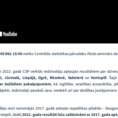
00 līdz 15:00
notiks Centrālās statistikas pārvaldes rīkots seminārs dat
2022. gadā CSP veiktās iedzīvotāju aptaujas rezultātiem par dzīves k
ī, Jūrmalā, Liepājā, Ogrē, Rēzeknē, Valmierā
un
Ventspilī
. Šajā
 ar dažādiem pakalpojumiem
, kā izglītība, veselības aizsardzība, pil
bjekti. Iedzīvotāji pauduši savu viedokli arī par drošības jautājumiem
šējo reizi norisinājās 2017. gadā astoņās republikas pilsētās – Daugavp
ntspilī, tādēļ
2022. gada rezultāti būs salīdzināmi ar 2017. gada apt