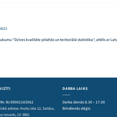
6621
VIZĪTI
DARBA LAIKS
 Nr. Nr.90002183562
Darba dienās 8.30 – 17.00
iskā adrese: Avotu iela 12, Saldus,
Brīvdienās slēgts
us novads, LV-3801