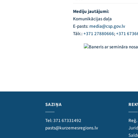
Mediju jautājumi:
Komunikācijas daļa
E-pasts:
media@csp.gov.lv
Tālr.:
+371 27880666
;
+371 6736
SAZIŅA
REK
Tel: 371 67331492
Reģ.
pasts@kurzemesregions.lv
Jurid
Sald