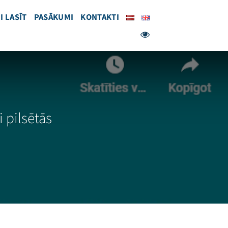
I LASĪT
PASĀKUMI
KONTAKTI
 pilsētās