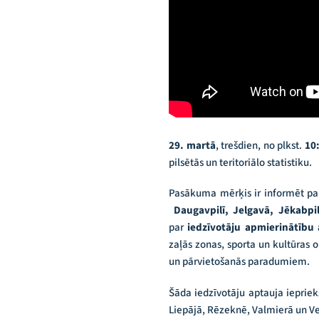
29. martā
, trešdien, no plkst.
10:
pilsētās un teritoriālo statistiku.
Pasākuma mērķis ir informēt par 
Daugavpilī, Jelgavā, Jēkabpil
par
iedzīvotāju apmierinātību
zaļās zonas, sporta un kultūras o
un pārvietošanās paradumiem.
Šāda iedzīvotāju aptauja iepriek
Liepājā, Rēzeknē, Valmierā un Ve