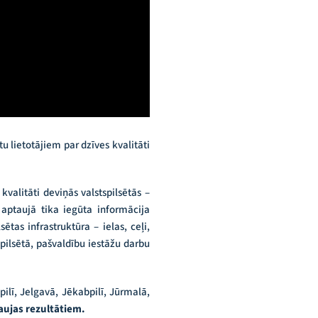
u lietotājiem par dzīves kvalitāti
valitāti deviņās valstspilsētās –
 aptaujā tika iegūta informācija
sētas infrastruktūra – ielas, ceļi,
 pilsētā, pašvaldību iestāžu darbu
ilī, Jelgavā, Jēkabpilī, Jūrmalā,
aujas rezultātiem.