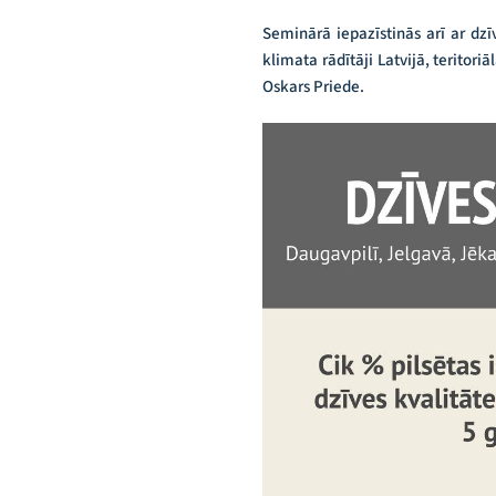
Seminārā iepazīstinās arī ar dzīv
klimata rādītāji Latvijā, teritoriā
Oskars Priede.