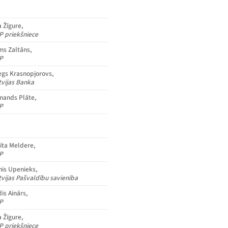
a Žīgure,
P priekšniece
ms Zaltāns,
P
egs Krasnopjorovs,
tvijas Banka
mands Plāte,
P
gita Meldere,
P
nis Upenieks,
tvijas Pašvaldību savienība
is Ainārs,
P
a Žīgure,
P priekšniece