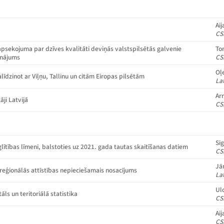
Aij
CS
psekojuma par dzīves kvalitāti deviņās valstspilsētās galvenie
To
zinājums
CS
Oļ
alīdzinot ar Viļņu, Tallinu un citām Eiropas pilsētām
La
Ar
āji Latvijā
CS
Si
lītības līmeni, balstoties uz 2021. gada tautas skaitīšanas datiem
CS
Jā
ā reģionālās attīstības nepieciešamais nosacījums
La
Uld
tāls un teritoriālā statistika
CS
Aij
CS