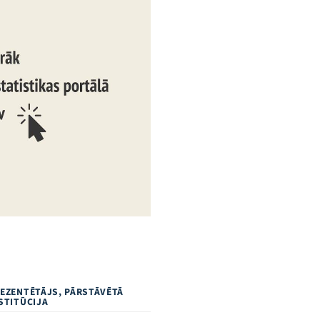
EZENTĒTĀJS, PĀRSTĀVĒTĀ
STITŪCIJA