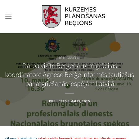
Skip
to
content
REMIGRĀCIJA
Darba vizīte Bergenā: remigrācijas
koordinatore Agnese Berģe informēs tautiešus
par atgriešanās iespējām Latvijā
PUBLICĒTS
9 MAIJS, 2025
sākums
»
remigrācija
»
darba vizīte bergenā: remigrācijas koordinatore agnese