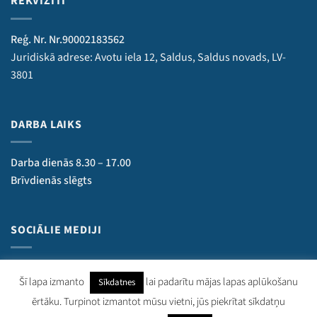
REKVIZĪTI
Reģ. Nr. Nr.90002183562
Juridiskā adrese: Avotu iela 12, Saldus, Saldus novads, LV-
3801
DARBA LAIKS
Darba dienās 8.30 – 17.00
Brīvdienās slēgts
SOCIĀLIE MEDIJI
Šī lapa izmanto
lai padarītu mājas lapas aplūkošanu
Sīkdatnes
ērtāku. Turpinot izmantot mūsu vietni, jūs piekrītat sīkdatņu