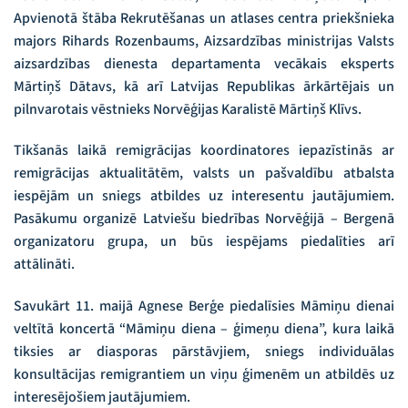
Apvienotā štāba Rekrutēšanas un atlases centra priekšnieka
majors Rihards Rozenbaums, Aizsardzības ministrijas Valsts
aizsardzības dienesta departamenta vecākais eksperts
Mārtiņš Dātavs, kā arī Latvijas Republikas ārkārtējais un
pilnvarotais vēstnieks Norvēģijas Karalistē Mārtiņš Klīvs.
Tikšanās laikā remigrācijas koordinatores iepazīstinās ar
remigrācijas aktualitātēm, valsts un pašvaldību atbalsta
iespējām un sniegs atbildes uz interesentu jautājumiem.
Pasākumu organizē Latviešu biedrības Norvēģijā – Bergenā
organizatoru grupa, un būs iespējams piedalīties arī
attālināti.
Savukārt 11. maijā Agnese Berģe piedalīsies Māmiņu dienai
veltītā koncertā “Māmiņu diena – ģimeņu diena”, kura laikā
tiksies ar diasporas pārstāvjiem, sniegs individuālas
konsultācijas remigrantiem un viņu ģimenēm un atbildēs uz
interesējošiem jautājumiem.