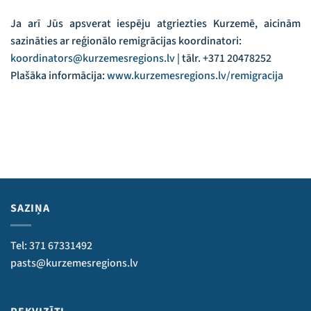
Ja arī Jūs apsverat iespēju atgriezties Kurzemē, aicinām
sazināties ar reģionālo remigrācijas koordinatori:
koordinators@kurzemesregions.lv
| tālr. +371 20478252
Plašāka informācija:
www.kurzemesregions.lv/remigracija
SAZIŅA
Tel: 371 67331492
pasts@kurzemesregions.lv