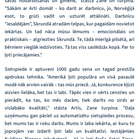
savas nodarbošanās un ģimene,” stāsta Zane un turpina:
”Sākām ar Arti domāt – ko darīt ar darbnīcu, jo, Norvēģijā
esot, to grūti vadīt un uzturēt attālināti. Darbnīcu
”iesaldējām”, Skrundā atradām telpas, kur pagaidām novietot
iekārtas. Un tad nāca mūsu lēmums – emocionālais un
praktiskais – atgriezties Skrundā. Te, tādā mierīgā pilsētā, arī
bērniem vieglāk iedzīvoties. Tā tas viss saslēdzās kopā. Par to
ļoti priecājamies.”
Sietspiede ir aptuveni 1000 gadu sena un tagad prestiža
apdrukas tehnika. ”Amerikā ļoti populāra un visā pasaulē
modē nāk arvien vairāk – tas mūs priecē. Jā, konkurence kļūst
aizvien lielāka, bet tas ir labi. Tāpēc vien ir vērts censties un
pierādīt, ka tas, ko mēs darām, tiek darīts no sirds ar
vislabāko kvalitāti,” stāsta Artis, Zane turpina: ”Daļa
uzņēmumu gan pāriet uz automatizētu sietspiedes procesu,
bet mums tas ir roku darbs. Mums ir laba iekārta, ar kuru to
joprojām var izdarīt ļoti labi un kvalitatīvi. Iestājāmies
Kuldīgas Biznesa inkubatorā – tā ir ļoti forša lieta! Tiesa,