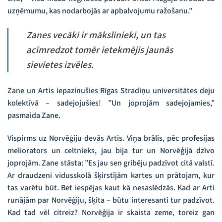
uzņēmumu, kas nodarbojās ar apbalvojumu ražošanu.”
Zanes vecāki ir mākslinieki, un tas
acīmredzot tomēr ietekmējis jaunās
sievietes izvēles.
Zane un Artis iepazinušies Rīgas Stradiņu universitātes deju
kolektīvā – sadejojušies! ”Un joprojām sadejojamies,”
pasmaida Zane.
Vispirms uz Norvēģiju devās Artis. Viņa brālis, pēc profesijas
meliorators un celtnieks, jau bija tur un Norvēģijā dzīvo
joprojām. Zane stāsta: ”Es jau sen gribēju padzīvot citā valstī.
Ar draudzeni vidusskolā šķirstījām kartes un prātojam, kur
tas varētu būt. Bet iespējas kaut kā nesaslēdzās. Kad ar Arti
runājām par Norvēģiju, šķita – būtu interesanti tur padzīvot.
Kad tad vēl citreiz? Norvēģija ir skaista zeme, toreiz gan