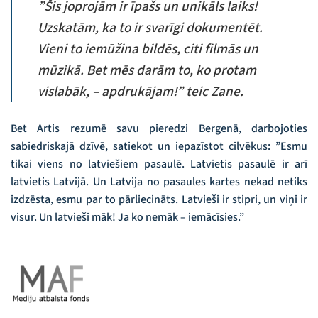
”Šis joprojām ir īpašs un unikāls laiks!
Uzskatām, ka to ir svarīgi dokumentēt.
Vieni to iemūžina bildēs, citi filmās un
mūzikā. Bet mēs darām to, ko protam
vislabāk, – apdrukājam!” teic Zane.
Bet Artis rezumē savu pieredzi Bergenā, darbojoties
sabiedriskajā dzīvē, satiekot un iepazīstot cilvēkus: ”Esmu
tikai viens no latviešiem pasaulē. Latvietis pasaulē ir arī
latvietis Latvijā. Un Latvija no pasaules kartes nekad netiks
izdzēsta, esmu par to pārliecināts. Latvieši ir stipri, un viņi ir
visur. Un latvieši māk! Ja ko nemāk – iemācīsies.”