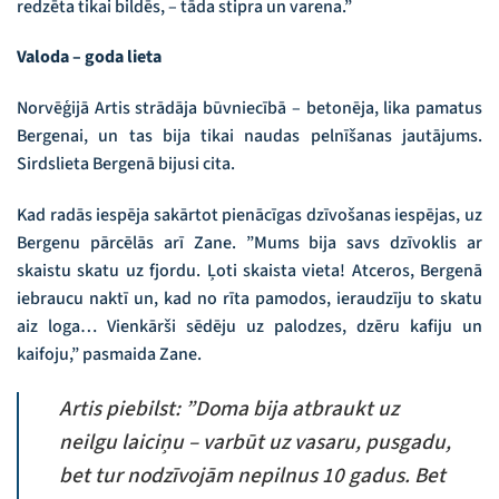
redzēta tikai bildēs, – tāda stipra un varena.”
Valoda – goda lieta
Norvēģijā Artis strādāja būvniecībā – betonēja, lika pamatus
Bergenai, un tas bija tikai naudas pelnīšanas jautājums.
Sirdslieta Bergenā bijusi cita.
Kad radās iespēja sakārtot pienācīgas dzīvošanas iespējas, uz
Bergenu pārcēlās arī Zane. ”Mums bija savs dzīvoklis ar
skaistu skatu uz fjordu. Ļoti skaista vieta! Atceros, Bergenā
iebraucu naktī un, kad no rīta pamodos, ieraudzīju to skatu
aiz loga… Vienkārši sēdēju uz palodzes, dzēru kafiju un
kaifoju,” pasmaida Zane.
Artis piebilst: ”Doma bija atbraukt uz
neilgu laiciņu – varbūt uz vasaru, pusgadu,
bet tur nodzīvojām nepilnus 10 gadus. Bet