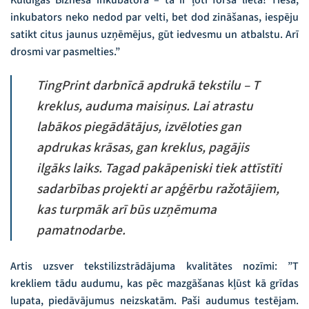
inkubators neko nedod par velti, bet dod zināšanas, iespēju
satikt citus jaunus uzņēmējus, gūt iedvesmu un atbalstu. Arī
drosmi var pasmelties.”
TingPrint
darbnīcā apdrukā tekstilu – T
kreklus, auduma maisiņus. Lai atrastu
labākos piegādātājus, izvēloties gan
apdrukas krāsas, gan kreklus, pagājis
ilgāks laiks. Tagad pakāpeniski tiek attīstīti
sadarbības projekti ar apģērbu ražotājiem,
kas turpmāk arī būs uzņēmuma
pamatnodarbe.
Artis uzsver tekstilizstrādājuma kvalitātes nozīmi: ”T
krekliem tādu audumu, kas pēc mazgāšanas kļūst kā grīdas
lupata, piedāvājumus neizskatām. Paši audumus testējam.