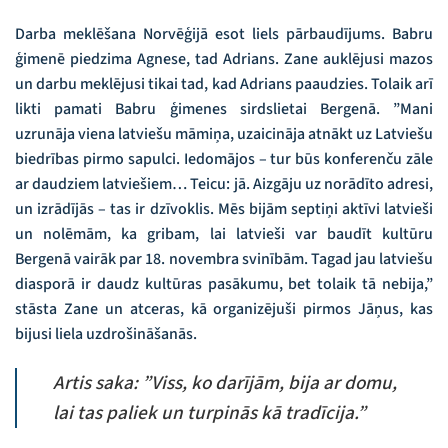
Darba meklēšana Norvēģijā esot liels pārbaudījums. Babru
ģimenē piedzima Agnese, tad Adrians. Zane auklējusi mazos
un darbu meklējusi tikai tad, kad Adrians paaudzies. Tolaik arī
likti pamati Babru ģimenes sirdslietai Bergenā. ”Mani
uzrunāja viena latviešu māmiņa, uzaicināja atnākt uz Latviešu
biedrības pirmo sapulci. Iedomājos – tur būs konferenču zāle
ar daudziem latviešiem… Teicu: jā. Aizgāju uz norādīto adresi,
un izrādījās – tas ir dzīvoklis. Mēs bijām septiņi aktīvi latvieši
un nolēmām, ka gribam, lai latvieši var baudīt kultūru
Bergenā vairāk par 18. novembra svinībām. Tagad jau latviešu
diasporā ir daudz kultūras pasākumu, bet tolaik tā nebija,”
stāsta Zane un atceras, kā organizējuši pirmos Jāņus, kas
bijusi liela uzdrošināšanās.
Artis saka: ”Viss, ko darījām, bija ar domu,
lai tas paliek un turpinās kā tradīcija.”