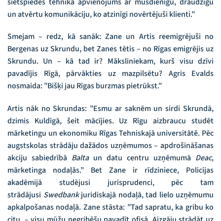
sietspiedes tehnikā apvienojums ar mūsdienīgu, draudzīgu
un atvērtu komunikāciju, ko atzinīgi novērtējuši klienti.”
Smejam – redz, kā sanāk: Zane un Artis reemigrējuši no
Bergenas uz Skrundu, bet Zanes tētis – no Rīgas emigrējis uz
Skrundu. Un – kā tad ir? Māksliniekam, kurš visu dzīvi
pavadījis Rīgā, pārvākties uz mazpilsētu? Agris Evalds
nosmaida: ”Bišķi jau Rīgas burzmas pietrūkst.”
Artis nāk no Skrundas: ”Esmu ar saknēm un sirdi Skrundā,
dzimis Kuldīgā, šeit mācījies. Uz Rīgu aizbraucu studēt
mārketingu un ekonomiku Rīgas Tehniskajā universitātē. Pēc
augstskolas strādāju dažādos uzņēmumos – apdrošināšanas
akciju sabiedrībā
Balta
un datu centru uzņēmumā
Deac
,
mārketinga nodaļās.” Bet Zane ir rīdziniece, Policijas
akadēmijā studējusi jurisprudenci, pēc tam
strādājusi
Swedbank
juridiskajā nodaļā, tad lielo uzņēmumu
apkalpošanas nodaļā. Zane stāsta: ”Tad sapratu, ka gribu ko
citu, – visu mūžu negribēšu pavadīt ofisā. Aizgāju strādāt uz