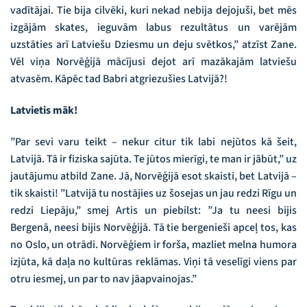
vadītājai. Tie bija cilvēki, kuri nekad nebija dejojuši, bet mēs
izgājām skates, ieguvām labus rezultātus un varējām
uzstāties arī Latviešu Dziesmu un deju svētkos,” atzīst Zane.
Vēl viņa Norvēģijā mācījusi dejot arī mazākajām latviešu
atvasēm. Kāpēc tad Babri atgriezušies Latvijā?!
Latvietis māk!
”Par sevi varu teikt – nekur citur tik labi nejūtos kā šeit,
Latvijā. Tā ir fiziska sajūta. Te jūtos mierīgi, te man ir jābūt,” uz
jautājumu atbild Zane. Jā, Norvēģijā esot skaisti, bet Latvijā –
tik skaisti! ”Latvijā tu nostājies uz šosejas un jau redzi Rīgu un
redzi Liepāju,” smej Artis un piebilst: ”Ja tu neesi bijis
Bergenā, neesi bijis Norvēģijā. Tā tie bergenieši apceļ tos, kas
no Oslo, un otrādi. Norvēģiem ir forša, mazliet melna humora
izjūta, kā daļa no kultūras reklāmas. Viņi tā veselīgi viens par
otru iesmej, un par to nav jāapvainojas.”