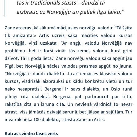
tas ir tradicionāls stāsts – daudzi tā
aizbrauc uz Norvēģiju un paliek ilgu laiku.”
Zane atceras, kā sākumā mācījusies norvēģu valodu: ”Tā šķita
tik amizanta!» Artis uzreiz sāka mācīties valodu kursos
Norvēģijā, viņš uzskata: ”Ar angļu valodu Norvēģijā nav
problēmu, bet ir forši zināt tās zemes valodu, kurā gribi
dzīvot. Tā ir goda lieta.” Zane norvēģu valodu sāka apgūt jau
Rīgā, bet Norvēģijā nācies valodas prasmes apgūt no jauna.
”Norvēģijā ir daudz dialektu. Ja arī iemācies klasisko valodu
kursos, visdrīzāk aizbrauksi uz kādu konkrētu vietu un tur
neko nesapratīsi. Bergenai ir savs dialekts, un Oslo runā
pilnīgi citā dialektā. Bergenā, pat pārbraucot pār tiltu,
rakstība cita un izruna cita. Un nevienā vārdnīcā to nevar
atrast, viss jāmācās dzīvajā sarunā, bet jālasa ar sajūtām. Tur
ir vairāk nekā 100 dialektu,” stāsta Zane un Artis.
Katras sviedru lāses vērts