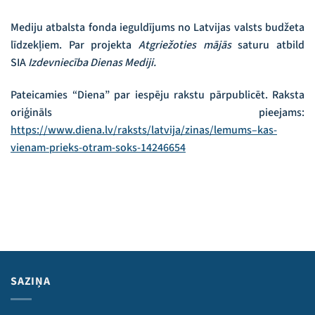
Mediju atbalsta fonda ieguldījums no Latvijas valsts budžeta
līdzekļiem. Par projekta
Atgriežoties mājās
saturu atbild
SIA
Izdevniecība Dienas Mediji.
Pateicamies “Diena” par iespēju rakstu pārpublicēt. Raksta
oriģināls pieejams:
https://www.diena.lv/raksts/latvija/zinas/lemums–kas-
vienam-prieks-otram-soks-14246654
SAZIŅA