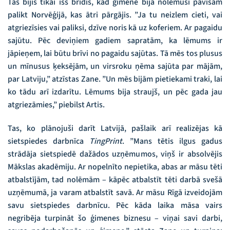
Tas bijis tikai īss brīdis, kad ģimene bija nolēmusi pavisam
palikt Norvēģijā, kas ātri pārgājis. ”Ja tu neizlem cieti, vai
atgriezīsies vai paliksi, dzīve noris kā uz koferiem. Ar pagaidu
sajūtu. Pēc deviņiem gadiem sapratām, ka lēmums ir
jāpieņem, lai būtu brīvi no pagaidu sajūtas. Tā mēs tos plusus
un mīnusus ķeksējām, un virsroku ņēma sajūta par mājām,
par Latviju,” atzīstas Zane. ”Un mēs bijām pietiekami traki, lai
ko tādu arī izdarītu. Lēmums bija straujš, un pēc gada jau
atgriezāmies,” piebilst Artis.
Tas, ko plānojuši darīt Latvijā, pašlaik arī realizējas kā
sietspiedes darbnīca
TingPrint
. ”Mans tētis ilgus gadus
strādāja sietspiedē dažādos uzņēmumos, viņš ir absolvējis
Mākslas akadēmiju. Ar nopelnīto nepietika, abas ar māsu tēti
atbalstījām, tad nolēmām – kāpēc atbalstīt tēti darbā svešā
uzņēmumā, ja varam atbalstīt savā. Ar māsu Rīgā izveidojām
savu sietspiedes darbnīcu. Pēc kāda laika māsa vairs
negribēja turpināt šo ģimenes biznesu – viņai savi darbi,