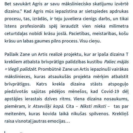
Bet savukārt Agris ar savu māksliniecisko skatījumu izvērtē
dizainu.” Kad Agris mūs iepazīstina ar sietspiedes apdrukas
procesu, tas, izrādās, ir teju juveliera cienīgs darbs, un tikai
īstens profesionāls spēj ieraudzīt vien nieka milimetra
ceturtdaļas nobīdi krāsu joslā. Pacietības, meistarības, košu
krāsu un labas gaumes pilns process. Visu cieņu.
Pašlaik Zane un Artis realizē projektu, kur ar īpaša dizaina T
krekliem atbalsta brīvprātīgo palīdzības kustību
Paliec mājās
= Viegli palīdzēt
. Prombūtnē Zane un Artis iepazinuši vairākas
mākslinieces, kuras atsaukušās projekta mērķim atbalstīt
brīvprātīgos. Katrs krekla dizaina stāsts atspoguļo
piedzīvotās sajūtas pēdējos mēnešos, kad Covid-19 dēļ
apstājies ierastais dzīves ritms. Viena dizaina nosaukums,
piemēram, ir
Atsevišķi kopā
. Cita –
Nīksti mīksti
– tas par
meitenēm, kuras kovida laikā nīkušas spilvenos. Krekliņš
raisa visnotaļ jautras emocijas…