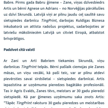
Babre. Pirms gada Babru ģimene – Zane, viņas dzīvesbiedrs
Artis un bērni Agnese un Adrians – no Norvēģijas pārcēlušies
uz dzīvi Skrundā. Latvijā viņi ar pilnu jaudu ceļ saulītē savu
sietspiedes darbnīcu
TingPrint
, darbojas Kuldīgas Biznesa
inkubatorā un attīsta radošus projektus, sadarbojoties ar
latviešu māksliniecēm Latvijā un citviet Eiropā, atbalstot
brīvprātīgos.
Padzīvot citā valstī
Ar Zani un Arti Babriem tiekamies Skrundā, viņu
darbnīcas
TingPrint
telpās. Bērni pašlaik ciemojas pie Zanes
māsas, un viņu vecāki, kā paši teic, var ar pilnu atdevi
pievērsties savai sirdslietai – sietspiedes darbnīcai. Artis
iepazīstina ar uzņēmuma pieredzes bagātāko profesionāli.
Tas ir Agris Evalds, Zanes tēvs, meistars ar 30 gadu pieredzi
sietspiedē. Kā par ģimenes uzņēmumu saka znots Artis:
”Tāpēc
TingPrint
raksturo 30 gadu pieredzes un meistarības