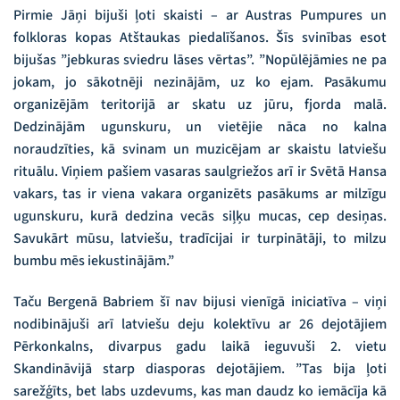
Pirmie Jāņi bijuši ļoti skaisti – ar Austras Pumpures un
folkloras kopas Atštaukas piedalīšanos. Šīs svinības esot
bijušas ”jebkuras sviedru lāses vērtas”. ”Nopūlējāmies ne pa
jokam, jo sākotnēji nezinājām, uz ko ejam. Pasākumu
organizējām teritorijā ar skatu uz jūru, fjorda malā.
Dedzinājām ugunskuru, un vietējie nāca no kalna
noraudzīties, kā svinam un muzicējam ar skaistu latviešu
rituālu. Viņiem pašiem vasaras saulgriežos arī ir Svētā Hansa
vakars, tas ir viena vakara organizēts pasākums ar milzīgu
ugunskuru, kurā dedzina vecās siļķu mucas, cep desiņas.
Savukārt mūsu, latviešu, tradīcijai ir turpinātāji, to milzu
bumbu mēs iekustinājām.”
Taču Bergenā Babriem šī nav bijusi vienīgā iniciatīva – viņi
nodibinājuši arī latviešu deju kolektīvu ar 26 dejotājiem
Pērkonkalns, divarpus gadu laikā ieguvuši 2. vietu
Skandināvijā starp diasporas dejotājiem. ”Tas bija ļoti
sarežģīts, bet labs uzdevums, kas man daudz ko iemācīja kā