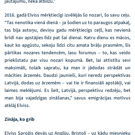
jautājumu, nekā atbilžu.”
2016. gadā Elviss mērķtiecīgi izvēlējās šo nozari, šo savu ceļu.
“Tas nenotika vienā dienā – ja šodien uz to paraugos atpakaļ,
tas bija astoņu, deviņu gadu mērķtiecīgs ceļš, kas nevienā
brīdī nav apstājies līdz pat šai dienai. Katru dienu es mācos,
kaut ko apgūstu, sekoju līdzi citu amata brāļu prasmēm, šīs
pārtikas nozares tendencēm, lasu forumus – to, kas veido
priekšstatu par visu nozari kopumā. Bet, lai attīstītu sevi
maksimāli, tolaik sapratu, ka man ir jādodas strādāt un
mācīties ārzemēs. Daudzi jaunieši, kuri neredz perspektīvas
Latvijā, dodas uz ārzemēm – vai tie ir finansiāli apstākļi, vai
laimes meklējumi. Es šeit, Latvijā, perspektīvu redzēju, bet
man bija vajadzīgas zināšanas,” savus emigrācijas motīvus
atklāj Elviss.
Zināja, ko grib
Elviss Sproģis devās uz Angliju, Bristoli – uz kādu miesnieku