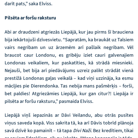
darīt pats,” saka Elviss.
Pilsēta ar foršu raksturu
Abi ar draudzeni atgriezās Liepājā, kur jau pirms šī brauciena
bija iekārtojuši dzīvesvietu. “Sapratām, ka braukāt uz Talsiem
vairs negribam un uz ārzemēm arī pašlaik negribam. Vēl
braucot caur Londonu, es gribēju iziet cauri galvenajiem
Londonas veikaliem, kur paskatīties, kā strādā miesnieki.
Nejauši, bet bija arī piedāvājums uzreiz palikt strādāt vienā
prestižā Londonas gaļas veikalā – kad viņi uzzināja, ka esmu
mācījies pie Dierendonka. Tas nebija mans pašmērķis – forši,
bet paldies! Atgriezāmies Liepājā, kur gan citur?! Liepāja ir
pilsēta ar foršu raksturu,” pasmaida Elviss.
Liepājā viņš iepazinās ar Dāvi Veilandu, abu otrās pusītes
viņus saveda kopā. Viss sakrita tā, ka arī Dāvis tobrīd plānoja
savā dzīvē ko pamainīt – tā tapa
Divi Naži.
Bez kredītiem, tikai