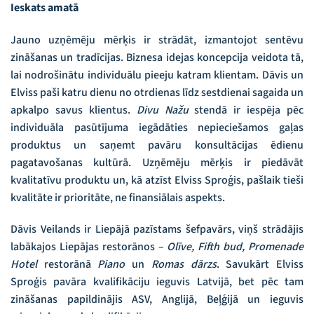
Ieskats amatā
Jauno uzņēmēju mērķis ir strādāt, izmantojot sentēvu
zināšanas un tradīcijas. Biznesa idejas koncepcija veidota tā,
lai nodrošinātu individuālu pieeju katram klientam. Dāvis un
Elviss paši katru dienu no otrdienas līdz sestdienai sagaida un
apkalpo savus klientus.
Divu Nažu
stendā ir iespēja pēc
individuāla pasūtījuma iegādāties nepieciešamos gaļas
produktus un saņemt pavāru konsultācijas ēdienu
pagatavošanas kultūrā. Uzņēmēju mērķis ir piedāvāt
kvalitatīvu produktu un, kā atzīst Elviss Sproģis, pašlaik tieši
kvalitāte ir prioritāte, ne finansiālais aspekts.
Dāvis Veilands ir Liepājā pazīstams šefpavārs, viņš strādājis
labākajos Liepājas restorānos –
Olīve, Fifth bud, Promenade
Hotel
restorānā
Piano
un
Romas dārzs
. Savukārt Elviss
Sproģis pavāra kvalifikāciju ieguvis Latvijā, bet pēc tam
zināšanas papildinājis ASV, Anglijā, Beļģijā un ieguvis