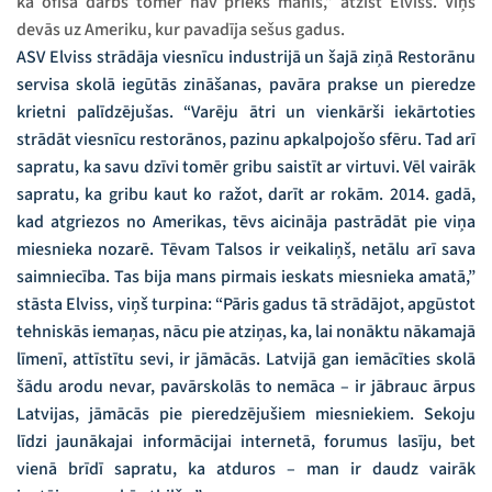
ka ofisa darbs tomēr nav priekš manis,” atzīst Elviss. Viņš
devās uz Ameriku, kur pavadīja sešus gadus.
ASV Elviss strādāja viesnīcu industrijā un šajā ziņā Restorānu
servisa skolā iegūtās zināšanas, pavāra prakse un pieredze
krietni palīdzējušas. “Varēju ātri un vienkārši iekārtoties
strādāt viesnīcu restorānos, pazinu apkalpojošo sfēru. Tad arī
sapratu, ka savu dzīvi tomēr gribu saistīt ar virtuvi. Vēl vairāk
sapratu, ka gribu kaut ko ražot, darīt ar rokām. 2014. gadā,
kad atgriezos no Amerikas, tēvs aicināja pastrādāt pie viņa
miesnieka nozarē. Tēvam Talsos ir veikaliņš, netālu arī sava
saimniecība. Tas bija mans pirmais ieskats miesnieka amatā,”
stāsta Elviss, viņš turpina: “Pāris gadus tā strādājot, apgūstot
tehniskās iemaņas, nācu pie atziņas, ka, lai nonāktu nākamajā
līmenī, attīstītu sevi, ir jāmācās. Latvijā gan iemācīties skolā
šādu arodu nevar, pavārskolās to nemāca – ir jābrauc ārpus
Latvijas, jāmācās pie pieredzējušiem miesniekiem. Sekoju
līdzi jaunākajai informācijai internetā, forumus lasīju, bet
vienā brīdī sapratu, ka atduros – man ir daudz vairāk