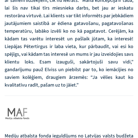
ar saviem līdzekļiem, cik nu iekrāts. “Mana koncepcija ir tāda,
lai šis nav tikai tīrs miesnieka darbs, bet jau ar ieskatu
restorāna virtuvē. Lai klients var tikt informēts par jebkādiem
jautājumiem saistībā ar ēdiena gatavošanu, pagatavošanas
temperatūru, labāko izvēli ko no kā pagatavot. Cerējām, ka
kādam tas varētu interesēt un pašlaik jūtam, ka interesē!
Liepājas Pētertirgus ir laba vieta, kur pārbaudīt, vai esi ko
spējīgs, vai kādam tas interesē un mums ir jau izveidojies savs
klientu loks. Esam izauguši, sakārtojuši savu vidi,”
gandarījumu pauž Elviss un piebilst par to, ko iemācījies no
saviem kolēģiem, draugiem ārzemēs: “Ja vēlies kaut ko
kvalitatīvu radīt, pašam uz to jāiet.”
Mediju atbalsta fonda ieguldījums no Latvijas valsts budžeta