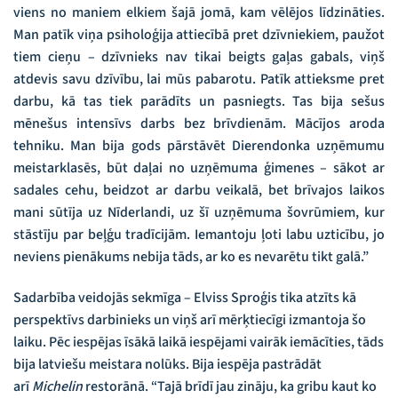
viens no maniem elkiem šajā jomā, kam vēlējos līdzināties.
Man patīk viņa psiholoģija attiecībā pret dzīvniekiem, paužot
tiem cieņu – dzīvnieks nav tikai beigts gaļas gabals, viņš
atdevis savu dzīvību, lai mūs pabarotu. Patīk attieksme pret
darbu, kā tas tiek parādīts un pasniegts. Tas bija sešus
mēnešus intensīvs darbs bez brīvdienām. Mācījos aroda
tehniku. Man bija gods pārstāvēt Dierendonka uzņēmumu
meistarklasēs, būt daļai no uzņēmuma ģimenes – sākot ar
sadales cehu, beidzot ar darbu veikalā, bet brīvajos laikos
mani sūtīja uz Nīderlandi, uz šī uzņēmuma šovrūmiem, kur
stāstīju par beļģu tradīcijām. Iemantoju ļoti labu uzticību, jo
neviens pienākums nebija tāds, ar ko es nevarētu tikt galā.”
Sadarbība veidojās sekmīga – Elviss Sproģis tika atzīts kā
perspektīvs darbinieks un viņš arī mērķtiecīgi izmantoja šo
laiku. Pēc iespējas īsākā laikā iespējami vairāk iemācīties, tāds
bija latviešu meistara nolūks. Bija iespēja pastrādāt
arī
Michelin
restorānā. “Tajā brīdī jau zināju, ka gribu kaut ko