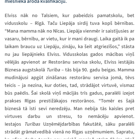
miesnieka aroda kvalifikāciju.
Elviss nāk no Talsiem, kur pabeidzis pamatskolu, bet
vidusskolu – Rīgā. Taču Liepāja sirdij tuva kopš bērnības.
“Mana mamma nāk no Nīcas. Liepāja vienmēr ir saistījusies ar
vasaru, bērnību, ar vietu, kur ir mani draugi. Laika gaitā ik pa
laikam braucu uz Liepāju, zināju, ka šeit atgriezīšos,” stāsta
nu jau liepājnieks Elviss. Vidusskolas gados mācības viņš
vēlējās apvienot ar Restorānu servisa skolu, Elviss iestājās
Biznesa augstskolā
Turība
– tās bija 90. gadu beigas. Mamma
mudinājusi apgūt zināšanas restorānu servisa jomā, tēvs
teicis – ja nezina, kur doties, tad, strādājot virtuvē, vismaz
būs paēdis. Šai skolā viņš mācījās trīs gadus, paralēli izejot
prakses Rīgas prestižākajos restorānos. “Tomēr es šajā
biznesā tā īsti sevi neredzēju. Man nebija tās kaisles pret
virtuves darbu un stresu, to nemācēju apvienot.
Iestajos
Turības
Uzņēmējdarbības fakutātē, sāku paralēli
strādāt grāmatvedībā vienā no Rīgas uzņēmumiem. Sapratu,