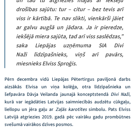
un tad tu atgriezies mājās ar iekšēju
drošības sajūtu: tur – citur – bez tevis arī
viss ir kārtībā. Te nav slikti, vienkārši jāiet
ar galvu augšā un jādara. Ja ir pieredze,
iekšējā miera sajūta, tad arī viss saslēdzas,”
saka Liepājas uzņēmuma SIA
Divi
Naži
līdzīpašnieks, viņš arī pavārs,
miesnieks Elviss Sproģis.
Pērn decembra vidū Liepājas Pētertirgus paviljonā darbs
aizsākās Elvisa un viņa kolēģa, otra līdzīpašnieka un
šefpavāra Dāvja Veilanda jaunajā konceptstendā
Divi Naži
,
kurā var iegādāties Latvijas saimniecībās audzētu cūkgaļu,
liellopu un jēra gaļu ar
Zaļās karotītes
simbolu. Pats Elviss
Latvijā atgriezies 2019. gadā pēc vairāku gadu prombūtnes
svešumā vairākos dzīves posmos.