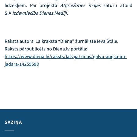
līdzekļiem. Par projekta
Atgriežoties mājās
saturu atbild
SIA
Izdevniecība Dienas Mediji.
Raksta autors: Laikraksta “Diena” žurnāliste Ieva Štāle.
Raksts pārpublicēts no Diena.lv portāla:
https://www.diena.lv/raksts/latvija/zinas/galvu-augsa-un-
jadara-14255598
SAZIŅA