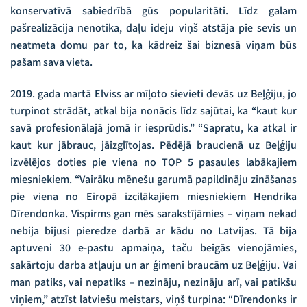
konservatīvā sabiedrībā gūs popularitāti. Līdz galam
pašrealizācija nenotika, daļu ideju viņš atstāja pie sevis un
neatmeta domu par to, ka kādreiz šai biznesā viņam būs
pašam sava vieta.
2019. gada martā Elviss ar mīļoto sievieti devās uz Beļģiju, jo
turpinot strādāt, atkal bija nonācis līdz sajūtai, ka “kaut kur
savā profesionālajā jomā ir iesprūdis.” “Sapratu, ka atkal ir
kaut kur jābrauc, jāizglītojas. Pēdējā braucienā uz Beļģiju
izvēlējos doties pie viena no TOP 5 pasaules labākajiem
miesniekiem. “Vairāku mēnešu garumā papildināju zināšanas
pie viena no Eiropā izcilākajiem miesniekiem Hendrika
Dīrendonka. Vispirms gan mēs sarakstījāmies – viņam nekad
nebija bijusi pieredze darbā ar kādu no Latvijas. Tā bija
aptuveni 30 e-pastu apmaiņa, taču beigās vienojāmies,
sakārtoju darba atļauju un ar ģimeni braucām uz Beļģiju. Vai
man patiks, vai nepatiks – nezināju, nezināju arī, vai patikšu
viņiem,” atzīst latviešu meistars, viņš turpina: “Dīrendonks ir