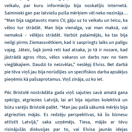
veikalu, par kuru informāciju bija noskatījis internetā.
Saimnieki gan par latviešu puiša mērķiem vēl neko nezināja…
“Man bija sagatavots mans CV, gāju uz to veikalu un teicu, ka
vēlos tur strādāt. Man bija vienalga, vai man maksā, vai
nemaksā – vēlējos strādāt. Varbūt palaimējās, ka tas bija
neilgi pirms Ziemassvētkiem, kad ir saspringts laiks un palīgu
vajag. Jāteic, šajā jomā reti kad atsaka, jo tā ir nozare, kad
jāstrādā agros rītos, vēlos vakaros un darbs nav no tiem
vieglākajiem. Daudzi to neizvēlas,” neslēpj Elviss. Bet darbā
pie tēva viņš jau bija norūdījies un specifiskos darba apsākļus
pieņēmis kā pašsaprotamus. Viņš zināja, uz ko iet.
Pēc Bristolē nostrādāta gada viņš sajuties savā amatā gana
spēcīgs; atgriezies Latvijā, lai arī bija iejuties kolektīvā un
būtu varējis Bristolē palikt. “Man jau pašā sākumā mērķis bija
atgriezties mājās. Es redzēju perspektīvas, kā šo biznesu
attīstīt Latvijā,” saka uzņēmējs. Tiesa, mājās ar tēvu
risinājušās diskusijas par to, vai Elvisa jaunās idejas