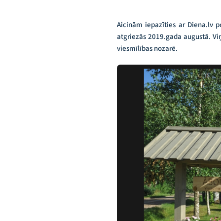
Aicinām iepazīties ar Diena.lv 
atgriezās 2019.gada augustā. Viņ
viesmīlības nozarē.