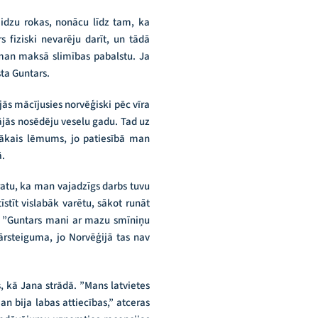
eidzu rokas, nonācu līdz tam, ka
s fiziski nevarēju darīt, un tādā
 man maksā slimības pabalstu. Ja
ta Guntars.
ās mācījusies norvēģiski pēc vīra
ājās nosēdēju veselu gadu. Tad uz
bākais lēmums, jo patiesībā man
ā.
ratu, ka man vajadzīgs darbs tuvu
stīt vislabāk varētu, sākot runāt
a: ”Guntars mani ar mazu smīniņu
ārsteiguma, jo Norvēģijā tas nav
, kā Jana strādā. ”Mans latvietes
n bija labas attiecības,” atceras