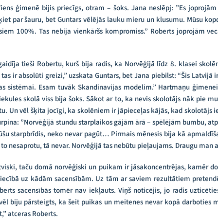
iens ģimenē bijis priecīgs, otram – šoks. Jana neslēpj: ”Es joprojā
ķiet par šauru, bet Guntars vēlējās lauku mieru un klusumu. Mūsu kopd
isiem 100%. Tas nebija vienkāršs kompromiss.” Roberts joprojām ve
aidīja tieši Robertu, kurš bija radis, ka Norvēģijā līdz 8. klasei skol
tas ir absolūti greizi,” uzskata Guntars, bet Jana piebilst: “Šis Latvijā i
ības sistēmai. Esam tuvāk Skandinavijas modelim.” Hartmaņu ģimenei š
iekules skolā viss bija šoks. Sākot ar to, ka nevis skolotājs nāk pie m
u. Un vēl šķita jocīgi, ka skolēniem ir jāpieceļas kājās, kad skolotājs
turpina: ”Norvēģijā stundu starplaikos gājām ārā – spēlējām bumbu, atp
 minūšu starpbrīdis, neko nevar pagūt… Pirmais mēnesis bija kā apmaldīš
to nesaprotu, tā nevar. Norvēģijā tas nebūtu pieļaujams. Draugu man arī 
latviski, taču domā norvēģiski un puikam ir jāsakoncentrējas, kamēr d
tiecībā uz kādām sacensībām. Uz tām ar saviem rezultātiem pretendēj
oberts sacensībās tomēr nav iekļauts. Viņš noticējis, jo radis uzticēti
l biju pārsteigts, ka šeit puikas un meitenes nevar kopā darboties m
,” atceras Roberts.