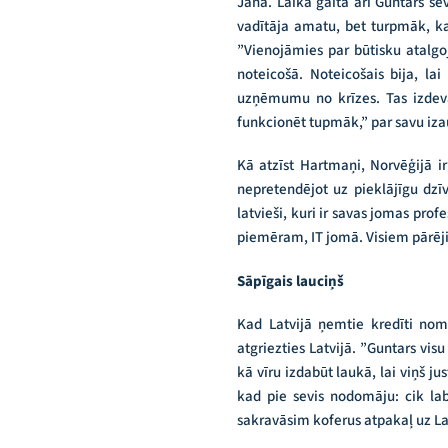
Jana. Laika gaitā arī Guntars se
vadītāja amatu, bet turpmāk, ka
”Vienojāmies par būtisku atalg
noteicošā. Noteicošais bija, l
uzņēmumu no krīzes. Tas izdevā
funkcionēt tupmāk,” par savu iza
Kā atzīst Hartmaņi, Norvēģijā ir
nepretendējot uz pieklājīgu dzīv
latvieši, kuri ir savas jomas prof
piemēram, IT jomā. Visiem pārēji
Sāpīgais lauciņš
Kad Latvijā ņemtie kredīti nom
atgriezties Latvijā. ”Guntars visu
kā vīru izdabūt laukā, lai viņš ju
kad pie sevis nodomāju: cik labi
sakravāsim koferus atpakaļ uz La