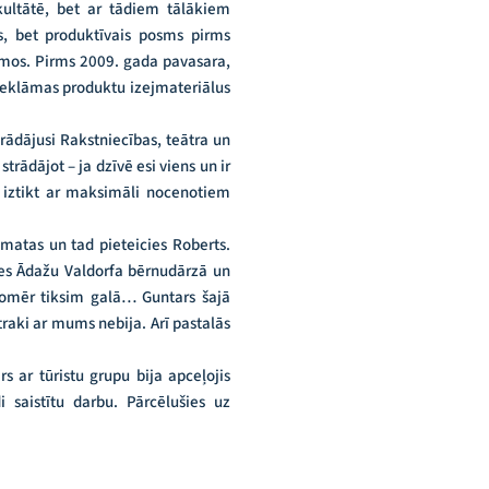
akultātē, bet ar tādiem tālākiem
is, bet produktīvais posms pirms
umos. Pirms 2009. gada pavasara,
 reklāmas produktu izejmateriālus
trādājusi Rakstniecības, teātra un
rādājot – ja dzīvē esi viens un ir
un iztikt ar maksimāli nocenotiem
āmatas un tad pieteicies Roberts.
 ies Ādažu Valdorfa bērnudārzā un
tomēr tiksim galā… Guntars šajā
k traki ar mums nebija. Arī pastalās
s ar tūristu grupu bija apceļojis
 saistītu darbu. Pārcēlušies uz