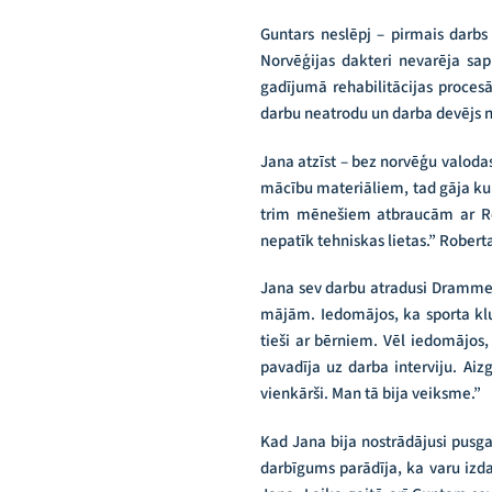
Guntars neslēpj – pirmais darbs
Norvēģijas dakteri nevarēja sapr
gadījumā rehabilitācijas proces
darbu neatrodu un darba devējs n
Jana atzīst – bez norvēģu valoda
mācību materiāliem, tad gāja kur
trim mēnešiem atbraucām ar Rob
nepatīk tehniskas lietas.” Rober
Jana sev darbu atradusi Drammena
mājām. Iedomājos, ka sporta klub
tieši ar bērniem. Vēl iedomājos
pavadīja uz darba interviju. Ai
vienkārši. Man tā bija veiksme.”
Kad Jana bija nostrādājusi pusga
darbīgums parādīja, ka varu izda