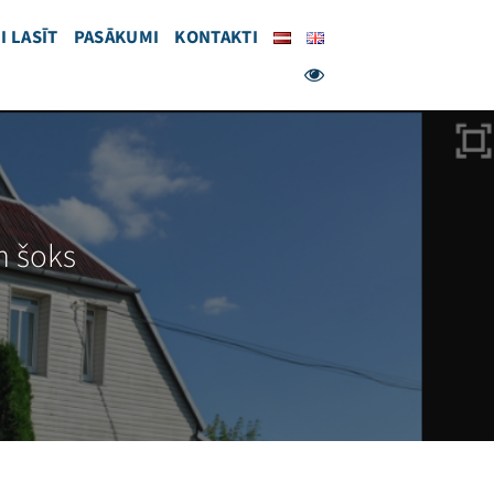
I LASĪT
PASĀKUMI
KONTAKTI
m šoks