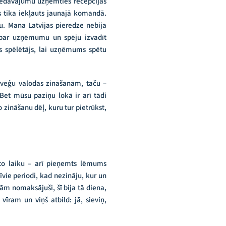
 piedāvājumu uzņemties recepcijas
s tika iekļauts jaunajā komandā.
. Mana Latvijas pieredze nebija
m par uzņēmumu un spēju izvadīt
s spēlētājs, lai uzņēmums spētu
norvēģu valodas zināšanām, taču –
 Bet mūsu paziņu lokā ir arī tādi
o zināšanu dēļ, kuru tur pietrūkst,
āto laiku – arī pieņemts lēmums
sīvie periodi, kad nezināju, kur un
ijām nomaksājuši, šī bija tā diena,
vīram un viņš atbild: jā, sieviņ,