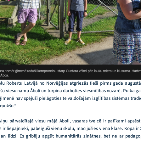
u Robertu Latvijā no Norvēģijas atgriezās tieši pirms gada augustā. 
šo viesu namu Āboli un turpina darboties viesmīlības nozarē. Puika ga
imenē nav spējuši pielāgoties te valdošajām izglītības sistēmas trad
braukšu.”
ņu pārvaldītajā viesu mājā Āboli, vasaras tveicē ir patīkami apsē
 ir liepājnieki, pabeiguši vienu skolu, mācījušies vienā klasē. Kopā ir
an līdzi. Es gribēju apgūt humanitārās zinātnes, bet ne ar pedagoģ