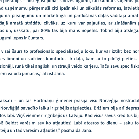
vi pierādījis – noslēguši pilnas slodzes līgumu, tad Guntars saņēmis
d uzņēmumu pārņemuši citi īpašnieki un sākušās reformas, latvieti
ojuma pieaugumu un marketinga un pārdošanas daļas vadītāja amatu
ai šajā amatā strādātu cilvēks, uz kuru var paļauties, ar zināšanā
s un, uzskatu, par 80% tas bija mans nopelns. Tobrīd biju atslēga
ugsmi lepns ir Guntars.
 visai šaurs to profesionālo specializāciju loks, kur var iztikt bez 
es līmeni un sadzīves komfortu. ”Ir daļa, kam ar to pilnīgi pietiek.
esionāļi, runā tikai angliski un strauji veido karjeru. Taču savu specifisk
em valoda jāmācās,” atzīst Jana.
aksāti – un tas Hartmaņu ģimenei prasīja visu Norvēģijā nostrād
 Norvēģijā pavadīto laiku ir gribējis atgriezties. Brīžiem bija arī depre
stos labi. Viņš vienmēr ir gribējis uz Latviju. Kad visus savus kredītus b
! Beidzt varēsim sev ko atļauties! Labi atceros to dienu – saku to 
tviju un tad varēsim atļauties,” pasmaida Jana.