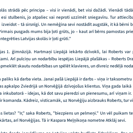
s strādā pēc principa – visi ir vienādi, bet visi dažādi. Vienādi tādā 
 esi stulbenis, jo atpaliec vai neproti uzzīmēt sniegavīru. Tur attiecī
 izveidot – tā sirsnīgi. Un nemēģina sevi nostādīt augstāk, it kā bērni 
Pirmais pusgads mums bija ļoti grūts, jo – kaut arī bērns pamostas prie
tegrēties Latvijas skolās ir ļoti grūti.”
as 1. ģimnāzijā. Hartmaņi Liepājā iekārto dzīvokli, lai Roberts var 
jami. Arī pulciņu un nodarbību iespējas Liepājā plašākas – Roberts D
 apmeklēt skautu nodarbības un spēlēt klavieres, un divreiz nedēļā noda
aliks kā darba vieta. Janai pašā Liepājā ir darbs – viņa ir taksometru
s apkalpo Zviedrijā un Norvēģijā dzīvojošus klientus. Viņa gada laikā i
a inkubatorā – idejas, kā dot savu pieredzi un pienesumu, arī viņam ir.
ir komanda. Kādreiz, visticamāk, uz Norvēģiju aizbrauks Roberts, tur vi
ršas lietas? ”Ir,” saka Roberts, ”biezpiens un pelmeņi.” Un vēl puikam 
kārtas, arī Norvēģijas. Tā ir Kaspara Meļņikoņa nometne Atklāj sevi.