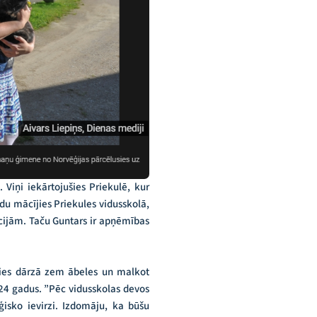
Viņi iekārtojušies Priekulē, kur
du mācījies Priekules vidusskolā,
īcijām. Taču Guntars ir apņēmības
sties dārzā zem ābeles un malkot
 24 gadus. ”Pēc vidusskolas devos
isko ievirzi. Izdomāju, ka būšu