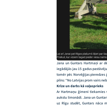
Jana un Guntars Hartmaņi ar dēl
iegādājās jau 15 gadus pastāvēju
tomēr pēc Norvēģijas pieredzes ģ
pilns: “No Latvijas prom vairs ne
Krīze un darbs kā vaļasprieks
Ar Hartmaņu ģimeni tiekamies vi
aukstu limonādi. Jana un Guntars
uz Rīgu studēt, Guntars nāca m