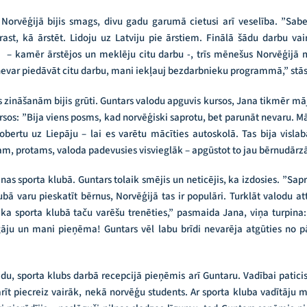
 Norvēģijā bijis smags, divu gadu garumā cietusi arī veselība. ”Sab
ast, kā ārstēt. Lidoju uz Latviju pie ārstiem. Finālā šādu darbu vair
ā – kamēr ārstējos un meklēju citu darbu -, trīs mēnešus Norvēģijā
evar piedāvāt citu darbu, mani iekļauj bezdarbnieku programmā,” stās
s zināšanām bijis grūti. Guntars valodu apguvis kursos, Jana tikmēr māj
sos: ”Bija viens posms, kad norvēģiski saprotu, bet parunāt nevaru. M
ertu uz Liepāju – lai es varētu mācīties autoskolā. Tas bija visla
tam, protams, valoda padevusies visvieglāk – apgūstot to jau bērnudārz
s sporta klubā. Guntars tolaik smējis un neticējis, ka izdosies. ”Sap
ā varu pieskatīt bērnus, Norvēģijā tas ir populāri. Turklāt valodu attī
, ka sporta klubā taču varēšu trenēties,” pasmaida Jana, viņa turpin
zgāju un mani pieņēma! Guntars vēl labu brīdi nevarēja atgūties no p
du, sporta klubs darbā recepcijā pieņēmis arī Guntaru. Vadībai paticis
rīt piecreiz vairāk, nekā norvēģu students. Ar sporta kluba vadītāju ma