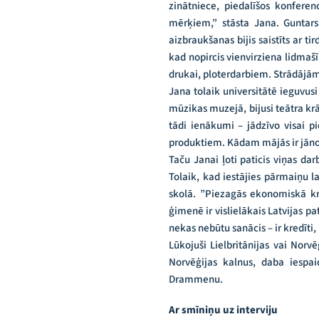
zinātniece, piedalīšos konferen
mērķiem,” stāsta Jana. Guntars 
aizbraukšanas bijis saistīts ar
kad nopircis vienvirziena lidmaš
drukai, ploterdarbiem. Strādājām,
Jana tolaik universitātē ieguvusi
mūzikas muzejā, bijusi teātra krā
tādi ienākumi – jādzīvo visai pi
produktiem. Kādam mājās ir jānop
Taču Janai ļoti paticis viņas da
Tolaik, kad iestājies pārmaiņu l
skolā. ”Piezagās ekonomiskā kr
ģimenē ir vislielākais Latvijas pat
nekas nebūtu sanācis – ir kredīti
Lūkojuši Lielbritānijas vai Norv
Norvēģijas kalnus, daba iespai
Drammenu.
Ar smīniņu uz interviju