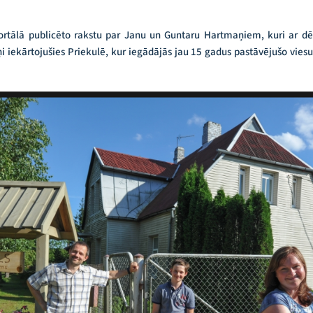
portālā publicēto rakstu par Janu un Guntaru Hartmaņiem, kuri ar dē
i iekārtojušies Priekulē, kur iegādājās jau 15 gadus pastāvējušo vie