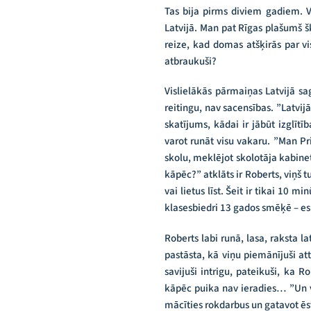
Tas bija pirms diviem gadiem. V
Latvijā. Man pat Rīgas plašumš š
reize, kad domas atšķirās par v
atbraukuši?
Vislielākās pārmaiņas Latvijā sag
reitingu, nav sacensības. ”Latvijā 
skatījums, kādai ir jābūt izglīt
varot runāt visu vakaru. ”Man Pr
skolu, meklējot skolotāja kabinet
kāpēc?” atklāts ir Roberts, viņš 
vai lietus līst. Šeit ir tikai 10
klasesbiedri 13 gados smēķē – es 
Roberts labi runā, lasa, raksta 
pastāsta, kā viņu piemānījuši at
savijuši intrigu, pateikuši, ka R
kāpēc puika nav ieradies… ”Un vē
mācīties rokdarbus un gatavot ēst