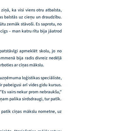
ziņā, ka visi viens otru atbalsta,
bas balstās uz cieņu un draudzību.
būtu zemāk stāvoši. Es saprotu, no
cīgs – man katru rītu bija jāatrod
patstāvīgi apmeklēt skolu, jo no
rammenā bija radis divreiz nedēļā
rboties ar cīņas mākslu.
 uzņēmuma loģistikas speciāliste,
r pabeigusi arī vides gidu kursus.
 ”Es vairs nekur prom nebraukšu,”
ņam palika sirdsdraugi, tur patīk.
te patīk cīņas mākslu nometne, uz