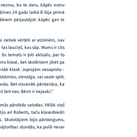
m nezinu, ko te daru, kāpēc esmu
zīves 24 gadu laikā šī bija pirmā
cākiem pārjautājot: kāpēc gan te
ēni netiek vērtēti ar atzīmēm, nav
r tas lauciņš, kas sāp. Mums ir cits
is temats ir ļoti aktuāls, par to
ums klasē, bet skolēniem jāiet pa
 ienāk klasē. Joprojām nesaprotu –
ūtāmies, vienalga, vai saule spīd,
anās. Bet visvairāk pārsteidza, ka
šeit nav. Bērni ir nejauki.”
omās pārslēdz valodas. Vēlāk viņš
is arī Roberts, taču klasesbiedri
es. Skolotājiem bijis pārsteigums,
ājturības stundās, ka puiši nevar