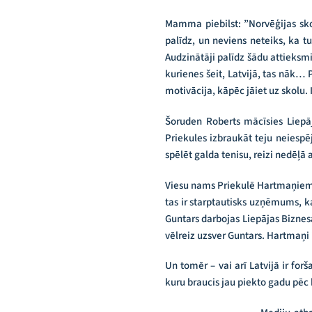
Mamma piebilst: ”Norvēģijas skolā
palīdz, un neviens neteiks, ka tu
Audzinātāji palīdz šādu attieksmi
kurienes šeit, Latvijā, tas nāk… 
motivācija, kāpēc jāiet uz skolu. In
Šoruden Roberts mācīsies Liepāj
Priekules izbraukāt teju neiespē
spēlēt galda tenisu, reizi nedēļā
Viesu nams Priekulē Hartmaņiem p
tas ir starptautisks uzņēmums, ka
Guntars darbojas Liepājas Biznes
vēlreiz uzsver Guntars. Hartmaņi 
Un tomēr – vai arī Latvijā ir fo
kuru braucis jau piekto gadu pēc 