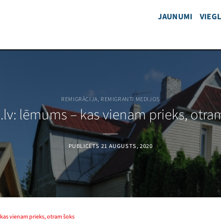
JAUNUMI
VIEGL
REMIGRĀCIJA
,
REMIGRANTI MEDIJOS
.lv: lēmums – kas vienam prieks, otra
PUBLICĒTS
21 AUGUSTS, 2020
 kas vienam prieks, otram šoks