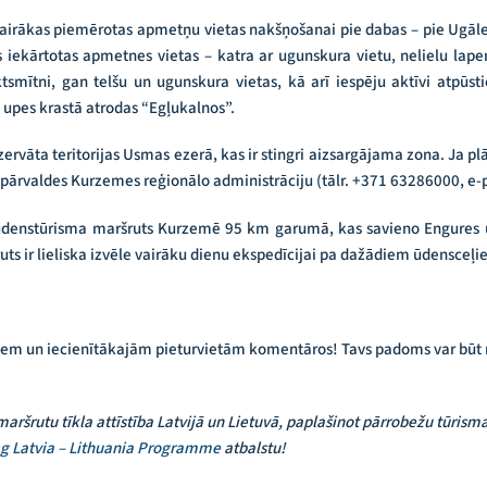
irākas piemērotas apmetņu vietas nakšņošanai pie dabas – pie Ugāles
 iekārtotas apmetnes vietas – katra ar ugunskura vietu, nelielu lapen
smītni, gan telšu un ugunskura vietas, kā arī iespēju aktīvi atpūst
s upes krastā atrodas “Egļukalnos”.
ervāta teritorijas Usmas ezerā, kas ir stingri aizsargājama zona. Ja pl
 pārvaldes Kurzemes reģionālo administrāciju (tālr. +371 63286000, e-
ūdenstūrisma maršruts Kurzemē 95 km garumā, kas savieno Engures u
ruts ir lieliska izvēle vairāku dienu ekspedīcijai pa dažādiem ūdensceļi
miem un iecienītākajām pieturvietām komentāros! Tavs padoms var būt 
ršrutu tīkla attīstība Latvijā un Lietuvā, paplašinot pārrobežu tūri
eg Latvia – Lithuania Programme
atbalstu!