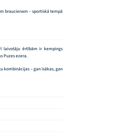
kam braucienam – sportiskā tempā
ī laivotāju ērtībām ir kempings
ms Puzes ezera.
rutu kombinācijas – gan īsākas, gan