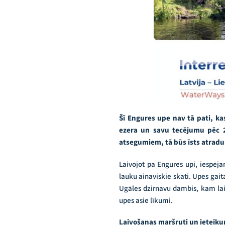
Šī Engures upe nav tā pati, k
ezera un savu tecējumu pēc 27
atsegumiem, tā būs īsts atradu
Laivojot pa Engures upi, iespēj
lauku ainaviskie skati. Upes gai
Ugāles dzirnavu dambis, kam laiv
upes asie līkumi.
Laivošanas maršruti un ieteiku