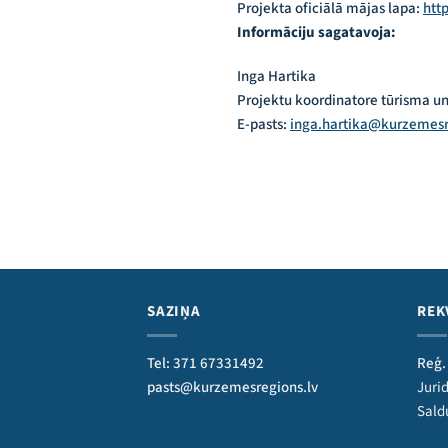
Projekta oficiālā mājas lapa:
htt
Informāciju sagatavoja:
Inga Hartika
Projektu koordinatore tūrisma u
E-pasts:
inga.hartika@kurzemesr
SAZIŅA
REK
Tel: 371 67331492
Reģ.
pasts@kurzemesregions.lv
Jurid
Sald