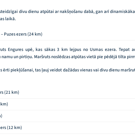
steidzīgai divu dienu atpūtai ar nakšņošanu dabā, gan arī dinamiskā
as laikā.
 – Puzes ezers (24 km)
uts Engures upē, kas sākas 3 km lejpus no Usmas ezera. Tepat ar
 namu un pirtiņu. Maršruts noslēdzas atpūtas vietā pie pēdējā tilta pir
kas ērti piekļūšanai, tas ļauj veidot dažādas vienas vai divu dienu marš
rs (21 km)
 km)
m)
zers (12 km)