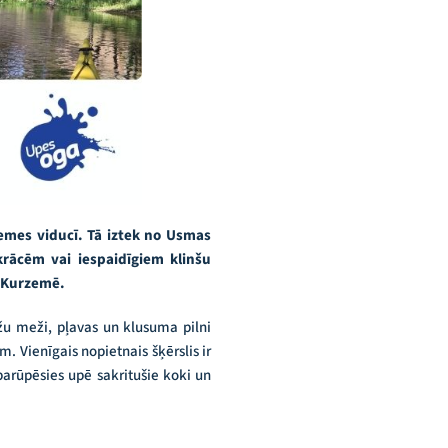
emes viducī. Tā iztek no Usmas
krācēm vai iespaidīgiem klinšu
i Kurzemē.
žu meži, pļavas un klusuma pilni
 Vienīgais nopietnais šķērslis ir
parūpēsies upē sakritušie koki un