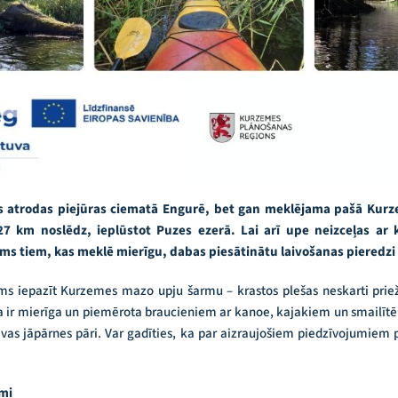
as atrodas piejūras ciematā Engurē, bet gan meklējama pašā Kurz
 km noslēdz, ieplūstot Puzes ezerā. Lai arī upe neizceļas ar 
ms tiem, kas meklē mierīgu, dabas piesātinātu laivošanas pieredz
ams iepazīt Kurzemes mazo upju šarmu – krastos plešas neskarti prie
ta ir mierīga un piemērota braucieniem ar kanoe, kajakiem un smailītēm.
as jāpārnes pāri. Var gadīties, ka par aizraujošiem piedzīvojumiem 
mi