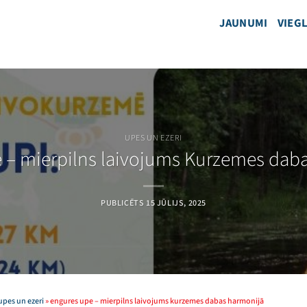
JAUNUMI
VIEGL
UPES UN EZERI
 – mierpilns laivojums Kurzemes dab
PUBLICĒTS
15 JŪLIJS, 2025
upes un ezeri
»
engures upe – mierpilns laivojums kurzemes dabas harmonijā