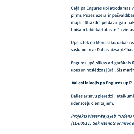
Ceļā pa Engures upi atrodamas va
pirms Puzes ezera ir pašvaldības
māja “Strazdi” piedāvā gan nakt
finišam labiekārtotas telšu vieta
Upe iztek no Moricsalas dabas rez
saskaņo to ar Dabas aizsardzības
Engures upē sākas arī garākais 
upes un noslēdzas jūrā . Šis marš
Vai esi laivojis pa Engures upi?
Dalies ar savu pieredzi, ieteiku
ūdensceļu cienītājiem.
Projekts WaterWays jeb “Ūdens ma
(LL-00011) tiek īstenots ar
Interr