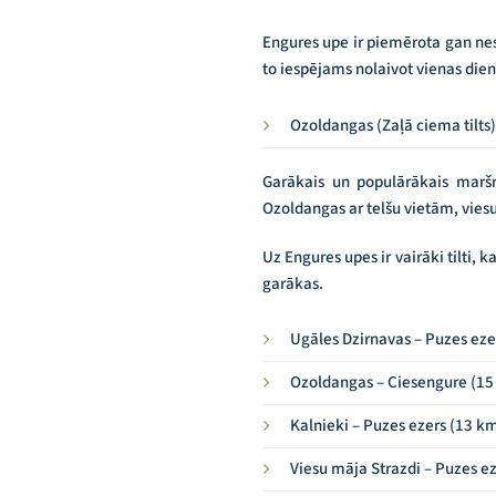
Engures upe ir piemērota gan ne
to iespējams nolaivot vienas dien
Ozoldangas (Zaļā ciema tilts)
Garākais un populārākais maršr
Ozoldangas ar telšu vietām, viesu
Uz Engures upes ir vairāki tilti, 
garākas.
Ugāles Dzirnavas – Puzes eze
Ozoldangas – Ciesengure (15
Kalnieki – Puzes ezers (13 k
Viesu māja Strazdi – Puzes e