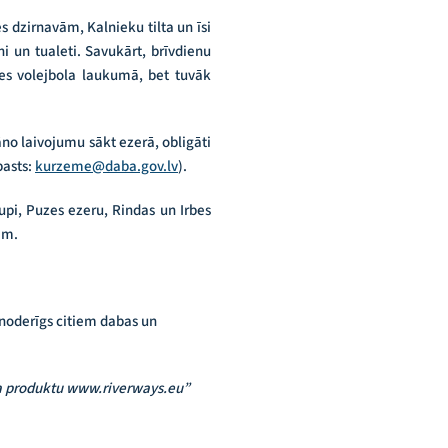
 dzirnavām, Kalnieku tilta un īsi
i un tualeti. Savukārt, brīvdienu
ies volejbola laukumā, bet tuvāk
āno laivojumu sākt ezerā, obligāti
pasts:
kurzeme@daba.gov.lv
).
pi, Puzes ezeru, Rindas un Irbes
em.
noderīgs citiem dabas un
sma produktu www.riverways.eu”