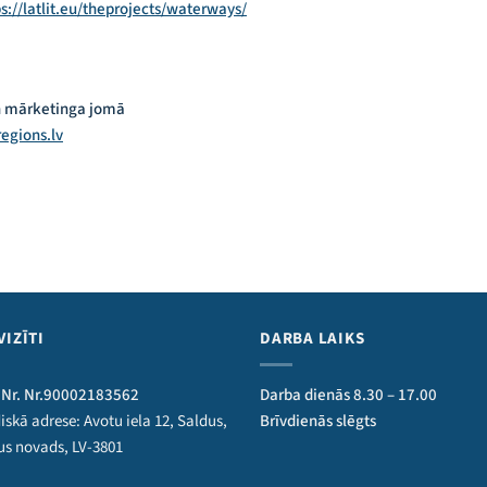
ps://latlit.eu/theprojects/waterways/
n mārketinga jomā
egions.lv
VIZĪTI
DARBA LAIKS
 Nr. Nr.90002183562
Darba dienās 8.30 – 17.00
iskā adrese: Avotu iela 12, Saldus,
Brīvdienās slēgts
us novads, LV-3801