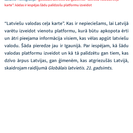
karte”: kādas ir iespējas šādu palīdzošu platformu izveidot
“Latviešu valodas ceļa karte”. Kas ir nepieciešams, lai Latvijā
varētu izveidot vienotu platformu, kurā būtu apkopota ērti
un ātri pieejama informācija visiem, kas vēlas apgūt latviešu
valodu. Šāda pieredze jau ir Igaunijā. Par iespējam, kā šādu
valodas platformu izveidot un kā tā palīdzētu gan tiem, kas
dzīvo ārpus Latvijas, gan ģimenēm, kas atgriezušās Latvijā,
skaidrojam raidījumā
Globālais latvietis. 21. gadsimts
.