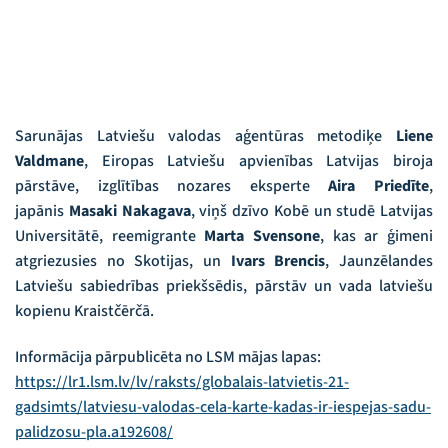
Sarunājas Latviešu valodas aģentūras metodiķe
Liene
Valdmane
, Eiropas Latviešu apvienības Latvijas biroja
pārstāve, izglītības nozares eksperte
Aira Priedīte
,
japānis
Masaki Nakagava
, viņš dzīvo Kobē un studē Latvijas
Universitātē, reemigrante
Marta Svensone
, kas ar ģimeni
atgriezusies no Skotijas, un
Ivars Brencis
, Jaunzēlandes
Latviešu sabiedrības priekšsēdis, pārstāv un vada latviešu
kopienu Kraistčērčā.
Informācija pārpublicēta no LSM mājas lapas:
https://lr1.lsm.lv/lv/raksts/globalais-latvietis-21-
gadsimts/latviesu-valodas-cela-karte-kadas-ir-iespejas-sadu-
palidzosu-pla.a192608/