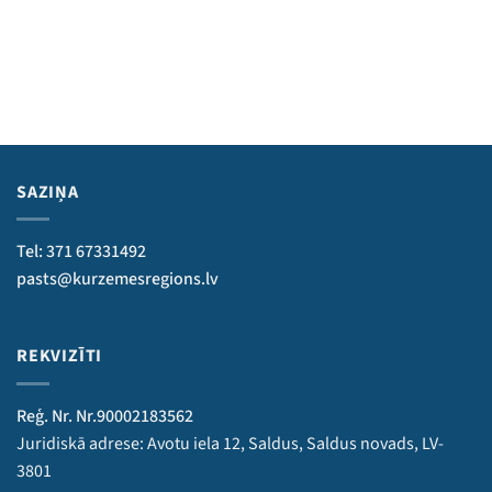
SAZIŅA
Tel: 371 67331492
pasts@kurzemesregions.lv
REKVIZĪTI
Reģ. Nr. Nr.90002183562
Juridiskā adrese: Avotu iela 12, Saldus, Saldus novads, LV-
3801