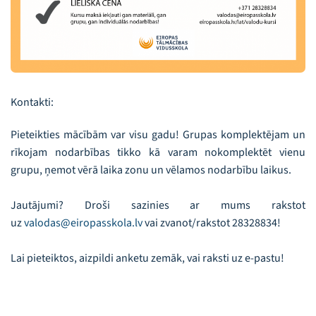
Kontakti:
Pieteikties mācībām var visu gadu! Grupas komplektējam un
rīkojam nodarbības tikko kā varam nokomplektēt vienu
grupu, ņemot vērā laika zonu un vēlamos nodarbību laikus.
Jautājumi? Droši sazinies ar mums rakstot
uz
valodas@eiropasskola.lv
vai zvanot/rakstot 28328834!
Lai pieteiktos, aizpildi anketu zemāk, vai raksti uz e-pastu!