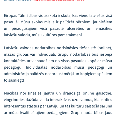
Eiropas Tālmācības vidusskola ir skola, kas vieno latviešus visā
pasaulē! Mūsu skolas misija ir palīdzēt bērniem, jauniešiem
un pieaugušajiem visā pasaulē atcerēties un iemācīties
latviešu valodu, mūsu kultūras pamatakmeni.
Latviešu valodas nodarbības norisināsies tiešsaistē (online),
mazās grupās vai individuāli. Grupu nodarbībās būs iespēja
kontaktēties ar vienaudžiem no visas pasaules kopā ar mūsu
pedagogu. Individuālās nodarbībās mūsu pedagogi un
administrācija palīdzēs nospraust mērķi un kopīgiem spēkiem
to sasniegt!
Mācības norisināsies jautrā un draudzīgā online gaisotnē,
vingrinoties dažāda veida interaktīvus uzdevumus, klausoties
interesantus stāstus par Latviju un tās kultūru saistošā sarunā
ar mūsu kvalificētajiem pedagogiem. Grupu nodarbības ļaus