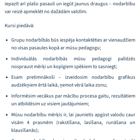
iepazīt arī plašo pasauli un iegūt jaunus draugus – nodarbību
var reizē apmeklēt no dažādām valstīm.
Kursi piedāvā:
Grupu nodarbībās būs iespēja kontaktēties ar vienaudžiem
no visas pasaules kopā ar mūsu pedagogu;
Individuālās nodarbībās mūsu pedagogi palīdzēs
nospraust mērķi un kopīgiem spēkiem to sasniegt;
Esam pretimnākoši – izveidosim nodarbību grafikus
audzēkņiem ērtā laikā, ņemot vērā laika zonu;
Informēsim vecākus par mācību procesa gaitu, rezultātiem
un atbildēsim uz visiem jautājumiem;
Mūsu nodarbību mērķis ir, lai jaunietis apgūst valodu caur
visām 4 prasmēm (rakstīšana, lasīšana, runāšana un
klausīšanās);