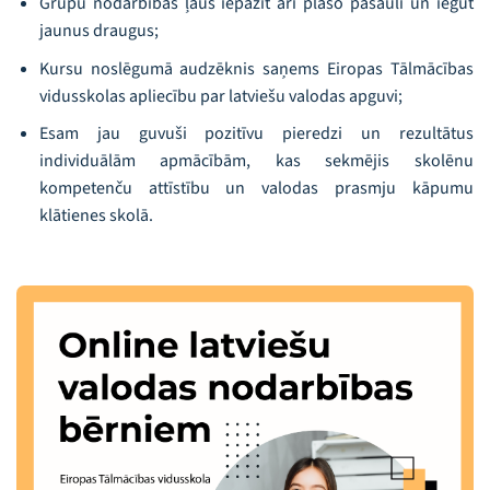
Grupu nodarbības ļaus iepazīt arī plašo pasauli un iegūt
jaunus draugus;
Kursu noslēgumā audzēknis saņems Eiropas Tālmācības
vidusskolas apliecību par latviešu valodas apguvi;
Esam jau guvuši pozitīvu pieredzi un rezultātus
individuālām apmācībām, kas sekmējis skolēnu
kompetenču attīstību un valodas prasmju kāpumu
klātienes skolā.