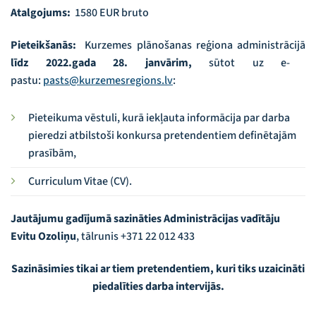
Atalgojums:
1580 EUR bruto
Pieteikšanās:
Kurzemes plānošanas reģiona administrācijā
līdz 2022.gada 28. janvārim,
sūtot uz e-
pastu:
pasts@kurzemesregions.lv
:
Pieteikuma vēstuli, kurā iekļauta informācija par darba
pieredzi atbilstoši konkursa pretendentiem definētajām
prasībām,
Curriculum Vitae (CV).
Jautājumu gadījumā sazināties Administrācijas vadītāju
Evitu Ozoliņu
, tālrunis +371 22 012 433
Sazināsimies tikai ar tiem pretendentiem, kuri tiks uzaicināti
piedalīties darba intervijās.