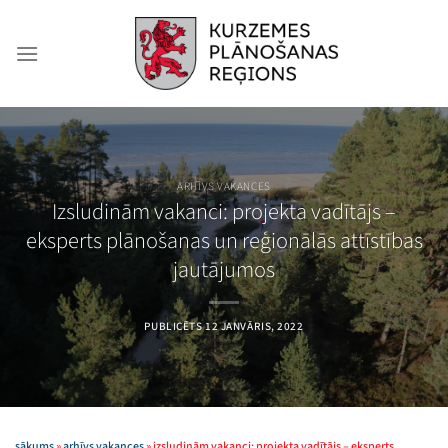
Skip
to
content
ARHĪVS VAKANCES
Izsludinām vakanci: projekta vadītājs –
eksperts plānošanas un reģionālās attīstības
jautājumos
PUBLICĒTS
12 JANVĀRIS, 2022
sākums
»
arhīvs vakances
»
izsludinām vakanci: projekta vadītājs – eksperts