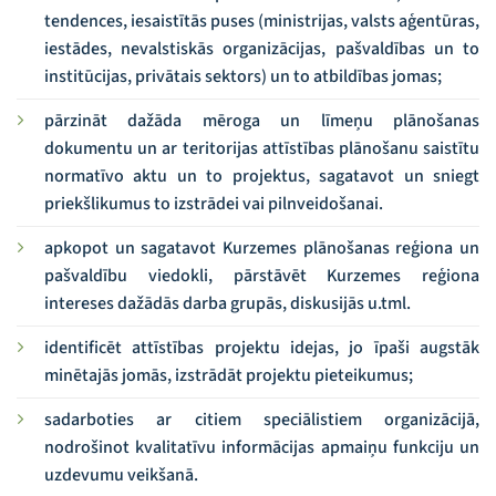
tendences, iesaistītās puses (ministrijas, valsts aģentūras,
iestādes, nevalstiskās organizācijas, pašvaldības un to
institūcijas, privātais sektors) un to atbildības jomas;
pārzināt dažāda mēroga un līmeņu plānošanas
dokumentu un ar teritorijas attīstības plānošanu saistītu
normatīvo aktu un to projektus, sagatavot un sniegt
priekšlikumus to izstrādei vai pilnveidošanai.
apkopot un sagatavot Kurzemes plānošanas reģiona un
pašvaldību viedokli, pārstāvēt Kurzemes reģiona
intereses dažādās darba grupās, diskusijās u.tml.
identificēt attīstības projektu idejas, jo īpaši augstāk
minētajās jomās, izstrādāt projektu pieteikumus;
sadarboties ar citiem speciālistiem organizācijā,
nodrošinot kvalitatīvu informācijas apmaiņu funkciju un
uzdevumu veikšanā.