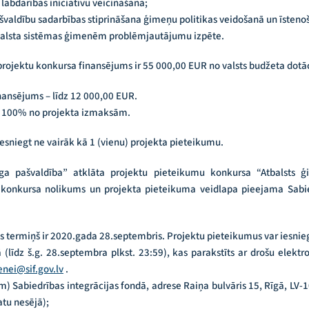
 labdarības iniciatīvu veicināšana;
švaldību sadarbības stiprināšana ģimeņu politikas veidošanā un īsteno
atbalsta sistēmas ģimenēm problēmjautājumu izpēte.
rojektu konkursa finansējums ir 55 000,00 EUR no valsts budžeta dotā
ansējums – līdz 12 000,00 EUR.
r 100% no projekta izmaksām.
 iesniegt ne vairāk kā 1 (vienu) projekta pieteikumu.
a pašvaldība” atklāta projektu pieteikumu konkursa “Atbalsts ģ
konkursa nolikums un projekta pieteikuma veidlapa pieejama Sabie
 termiņš ir 2020.gada 28.septembris. Projektu pieteikumus var iesnieg
līdz š.g. 28.septembra plkst. 23:59), kas parakstīts ar drošu elekt
nei@sif.gov.lv
.
im) Sabiedrības integrācijas fondā, adrese Raiņa bulvāris 15, Rīgā, LV
atu nesējā);