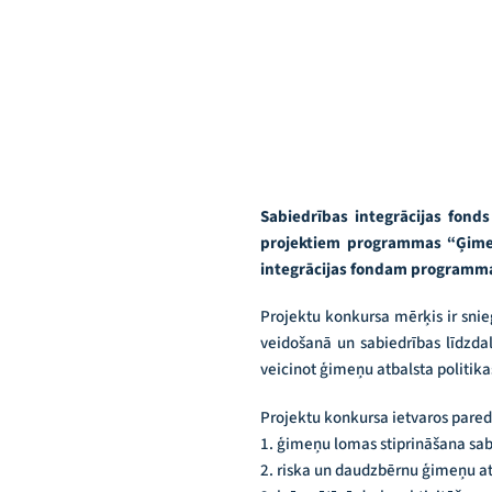
Sabiedrības integrācijas fond
projektiem programmas “Ģimen
integrācijas fondam programmas
Projektu konkursa mērķis ir sni
veidošanā un sabiedrības līdzda
veicinot ģimeņu atbalsta politika
Projektu konkursa ietvaros paredz
1. ģimeņu lomas stiprināšana sab
2. riska un daudzbērnu ģimeņu at