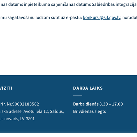
šanas datums ir pieteikuma saņemšanas datums Sabiedrības integrācija
umu sagatavošanu lūdzam sūtīt uz e-pastu:
konkursi@sif.gov.lv
, norādo
VIZĪTI
DARBA LAIKS
 Nr. Nr.90002183562
Darba dienās 8.30 – 17.00
iskā adrese: Avotu iela 12, Saldus,
Brīvdienās slēgts
us novads, LV-3801