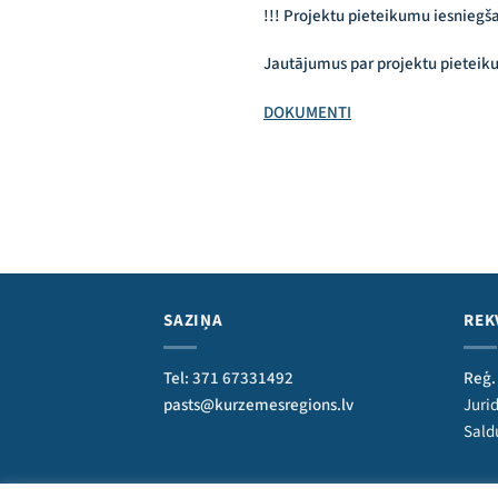
!!! Projektu pieteikumu iesnieg
Jautājumus par projektu pieteik
DOKUMENTI
SAZIŅA
REK
Tel: 371 67331492
Reģ.
pasts@kurzemesregions.lv
Jurid
Sald