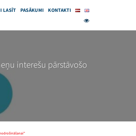
I LASĪT
PASĀKUMI
KONTAKTI
meņu interešu pārstāvošo
 nodrošināšanai”