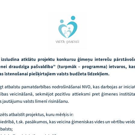
s izsludina atklātu projektu konkursu ģimeņu interešu pārstāv
ei draudzīga pašvaldība” (turpmāk – programma) ietvaros, kas 
 īstenošanai piešķirtajiem valsts budžeta līdzekļiem.
egt atbalstu pamatdarbības nodrošināšanai NVO, kas darbojas ar inic
lības veicināšanā, sekmējot pozitīvu attieksmi pret ģimenes institū
s jautājumu valsts līmenī risināšanu.
ēts atbalstīt projektus, kuru mērķis ir:
iedrībā, t.sk. pasākumos, kas veicina ģimeniskas vides un vērtību veid
balsts;