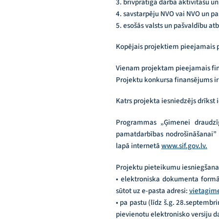
3. brīvprātīgā darba aktivitāšu un
4. savstarpēju NVO vai NVO un pa
5. esošās valsts un pašvaldību 
Kopējais projektiem pieejamais p
Vienam projektam pieejamais fin
Projektu konkursa finansējums i
Katrs projekta iesniedzējs drīkst
Programmas „Ģimenei draudzīg
pamatdarbības nodrošināšanai” 
lapā internetā
www.sif.gov.lv.
Projektu pieteikumu iesniegšanas
• elektroniska dokumenta formā (
sūtot uz e-pasta adresi:
vietagime
• pa pastu (līdz š.g. 28.septembr
pievienotu elektronisko versiju d