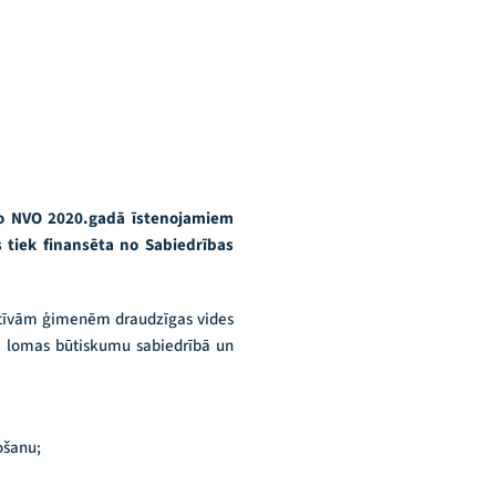
ošo NVO 2020.gadā īstenojamiem
tiek finansēta no Sabiedrības
iatīvām ģimenēm draudzīgas vides
ta lomas būtiskumu sabiedrībā un
ošanu;