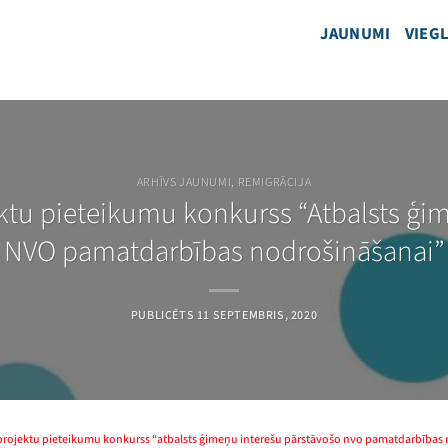
JAUNUMI
VIEGL
ARHĪVS JAUNUMI
,
REMIGRĀCIJA
jektu pieteikumu konkurss “Atbalsts ģi
NVO pamatdarbības nodrošināšanai”
PUBLICĒTS
11 SEPTEMBRIS, 2020
s projektu pieteikumu konkurss “atbalsts ģimeņu interešu pārstāvošo nvo pamatdarbības