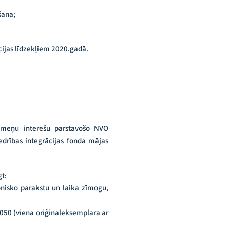
šanā;
cijas līdzekļiem 2020.gadā.
imeņu interešu pārstāvošo NVO
drības integrācijas fonda mājas
t:
ronisko parakstu un laika zīmogu,
-1050 (vienā oriģināleksemplārā ar