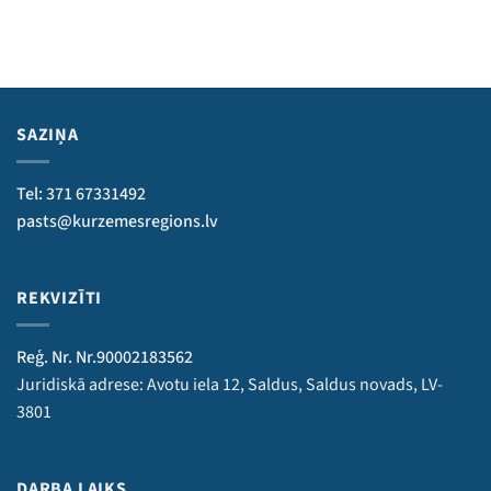
SAZIŅA
Tel: 371 67331492
pasts@kurzemesregions.lv
REKVIZĪTI
Reģ. Nr. Nr.90002183562
Juridiskā adrese: Avotu iela 12, Saldus, Saldus novads, LV-
3801
DARBA LAIKS