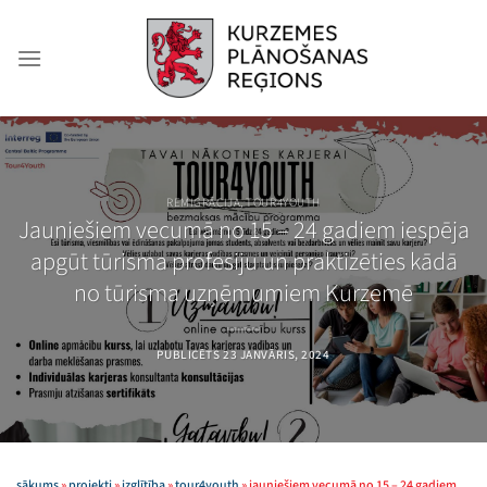
Skip
to
content
REMIGRĀCIJA
,
TOUR4YOUTH
Jauniešiem vecumā no 15 – 24 gadiem iespēja
apgūt tūrisma profesiju un praktizēties kādā
no tūrisma uzņēmumiem Kurzemē
PUBLICĒTS
23 JANVĀRIS, 2024
sākums
»
projekti
»
izglītība
»
tour4youth
»
jauniešiem vecumā no 15 – 24 gadiem