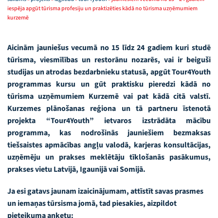
iespēja apgūt tūrisma profesiju un praktizēties kādā no tūrisma uzņēmumiem
kurzemē
Aicinām jauniešus vecumā no 15 līdz 24 gadiem
kuri studē
tūrisma, viesmīlības un restorānu nozarēs, vai ir beiguši
studijas un atrodas bezdarbnieku statusā,
apgūt Tour4Youth
programmas kursu un gūt praktisku pieredzi kādā no
tūrisma uzņēmumiem Kurzemē vai pat kādā citā valstī.
Kurzemes plānošanas reģiona un tā partneru īstenotā
projekta “Tour4Youth” ietvaros izstrādāta mācību
programma, kas nodrošinās jauniešiem bezmaksas
tiešsaistes apmācības angļu valodā, karjeras konsultācijas,
uzņēmēju un prakses meklētāju tīklošanās pasākumus,
prakses vietu Latvijā, Igaunijā vai Somijā.
Ja esi gatavs jaunam izaicinājumam, attīstīt savas prasmes
un iemaņas tūrsisma jomā, tad piesakies, aizpildot
pieteikuma anketu: