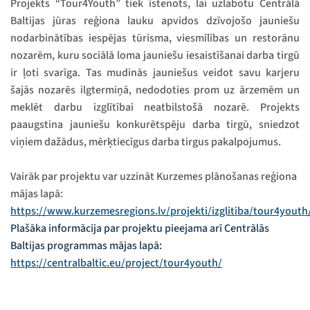
Projekts “Tour4Youth” tiek īstenots, lai uzlabotu Centrālā
Baltijas jūras reģiona lauku apvidos dzīvojošo jauniešu
nodarbinātības iespējas tūrisma, viesmīlības un restorānu
nozarēm, kuru sociālā loma jauniešu iesaistīšanai darba tirgū
ir ļoti svarīga. Tas mudinās jauniešus veidot savu karjeru
šajās nozarēs ilgtermiņā, nedodoties prom uz ārzemēm un
meklēt darbu izglītībai neatbilstošā nozarē. Projekts
paaugstina jauniešu konkurētspēju darba tirgū, sniedzot
viņiem dažādus, mērķtiecīgus darba tirgus pakalpojumus.
Vairāk par projektu var uzzināt Kurzemes plānošanas reģiona
mājas lapā:
https://www.kurzemesregions.lv/projekti/izglitiba/tour4youth
Plašāka informācija par projektu pieejama arī Centrālās
Baltijas programmas mājas lapā:
https://centralbaltic.eu/project/tour4youth/