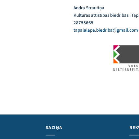
Andra Strautiņa
Kultūras attīstības biedrības „Ta
28755665
tapalalapa.biedriba@gmail.com
SAZIŅA
REK