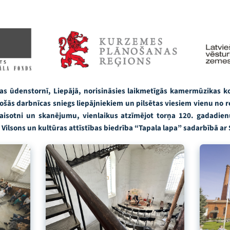
stas ūdenstornī, Liepājā, norisināsies laikmetīgās kamermūzikas k
ošās darbnīcas sniegs liepājniekiem un pilsētas viesiem vienu no 
gaisotni un skanējumu, vienlaikus atzīmējot torņa 120. gadadienu
Vilsons un kultūras attīstības biedrība “Tapala lapa” sadarbībā ar