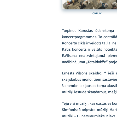
OHM.LV
Turpinot Karostas ūdenstorņa kā
koncertprogrammas. To centrālā a
Koncertu cikls ir veidots tā, lai
Katrs koncerts ir veltīts notei
E.Vilsona neaizvietojamā pier
nodibinājuma „Totaldobže” proje
Ernests Vilsons skaidro: “Tieši
skaņdarbus monolītiem sastāviem
šie tembri iekļausies torņa akus
mūziķi iestudē skaņdarbus, mēģin
Teju visi mūziķi, kas uzstāsies ko
Simfoniskā orķestra mūziķi Mart
mūziķi – Gunārs Mūrnieks, Klāvs 