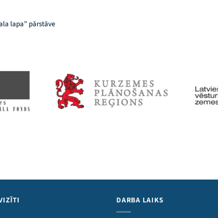
pala lapa” pārstāve
VIZĪTI
DARBA LAIKS