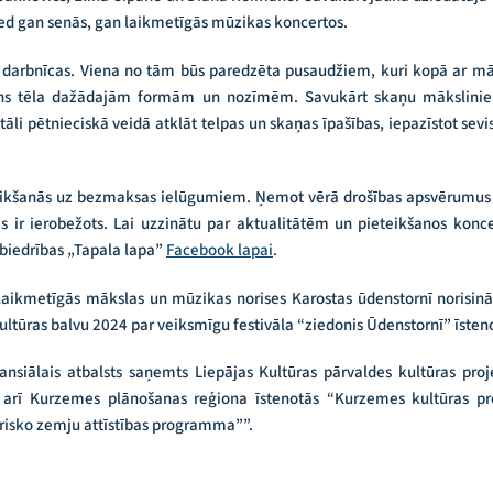
ed gan senās, gan laikmetīgās mūzikas koncertos.
 darbnīcas. Viena no tām būs paredzēta pusaudžiem, kuri kopā ar māk
ens tēla dažādajām formām un nozīmēm. Savukārt skaņu mākslinie
li pētnieciskā veidā atklāt telpas un skaņas īpašības, iepazīstot sevis
teikšanās uz bezmaksas ielūgumiem. Ņemot vērā drošības apsvērumus K
s ir ierobežots. Lai uzzinātu par aktualitātēm un pieteikšanos ko
 biedrības „Tapala lapa”
Facebook lapai
.
laikmetīgās mākslas un mūzikas norises Karostas ūdenstornī norisinā
ltūras balvu 2024 par veiksmīgu festivāla “ziedonis Ūdenstornī” īsten
ansiālais atbalsts saņemts Liepājas Kultūras pārvaldes kultūras pro
kā arī Kurzemes plānošanas reģiona īstenotās “Kurzemes kultūras 
isko zemju attīstības programma””.