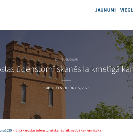
JAUNUMI
VIEGL
KULTURA2025
rostas ūdenstornī skanēs laikmetīgā k
PUBLICĒTS
18 JŪNIJS, 2025
tura2025
»
jūlijā karostas ūdenstornī skanēs laikmetīgā kamermūzika