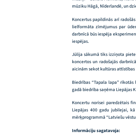
mūziku Hāgā, Nīderlandē, un dzi
Koncertus papildinās arī radošās
lielformāta zīmējumus par ūd
darbnīcā būs iespēja eksperimentā
iespējas.
Jūlija sākumā tiks izziņota pie
koncertos un radošajās darbnīcā
aicinām sekot kultūras attīstības
Biedrības “Tapala lapa” rīkotās 
gadā biedrība saņēma Liepājas Ku
Koncertu norisei paredzētais fin
Liepājas 400 gadu jubilejai, 
mērķprogrammā “Latviešu vēstur
Informāciju sagatavoja: