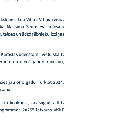
slinieci Loti Vilmu Vītiņu veidos
ka Maksima Šenteļeva radošajā
, telpas un līdzdalībnieku izziņas
arostas ūdenstornī, vietu skaits
ncertiem un radošajām darbnīcām,
sies jau otro gadu. Turklāt 2024.
ošanu.
jektu konkursā, kas šogad veltīts
programmas 2025” ietvaros VKKF