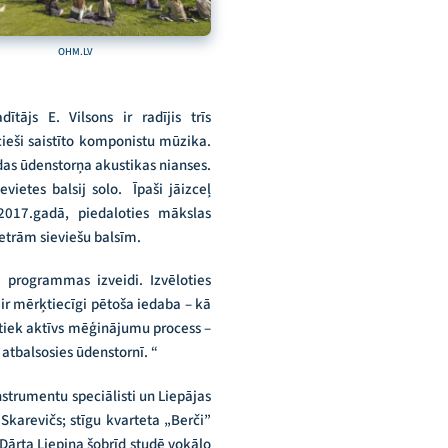
OHM.LV
ītājs E. Vilsons ir radījis trīs
cieši saistīto komponistu mūzika.
ādas ūdenstorņa akustikas nianses.
ietes balsij solo. Īpaši jāizceļ
2017.gadā, piedaloties mākslas
etrām sieviešu balsīm.
a programmas izveidi. Izvēloties
r mērķtiecīgi pētoša iedaba – kā
otiek aktīvs mēģinājumu process –
atbalsosies ūdenstornī. “
instrumentu speciālisti un Liepājas
karevičs; stīgu kvarteta „Berči”
Dārta Liepiņa šobrīd studē vokālo