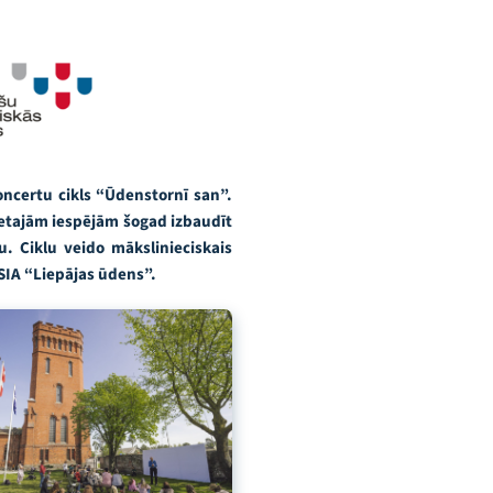
oncertu cikls “Ūdenstornī san”.
retajām iespējām šogad izbaudīt
. Ciklu veido mākslinieciskais
 SIA “Liepājas ūdens”.