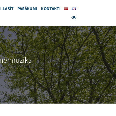
I LASĪT
PASĀKUMI
KONTAKTI
amermūzika