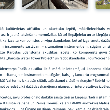
 kultūrvietas attīstību un akustisko izpēti, mākslinieciskais vad
ss ir jaunā latviešu kamermūzika, kā arī liepājnieku un ar Liepāju 
 ne tikai izceltu komponistus un viņu skaņdarbus, bet arī izgaismotu daž
ktam instrumentu sastāvam – sitamajiem instrumentiem, stīgām un siev
edze Karostas ūdenstorņa akustikas izpētē, ko komponists guvis 
ktā „Karosta Water Tower Project” un radot skaņdarbu „Four Voices” č
 ūdenstorņa īpašā akustika lielā mērā ir ietekmējusi koncertu cikl
 – sitamajiem instrumentiem, stīgām, balsij –, koncertu programmai i
tikā? Vai tornis izklausās citādi, tajā skanot citādām skaņām? Šobrīd n
ot paredzēt, kā dažādas skanējuma nianses un interpretatīvas izvēles 
ncertos, savu profesionālo darbību saista tieši ar Liepāju. Tādi ir sitam
a Kauliņa-Pelnēna un Reinis Tomiņš, kā arī LMMDV audzēknis Matīss S
Jankevics, Elīna Čipāne un Diāna Reimane. Savukārt jaunā dziedātāja 