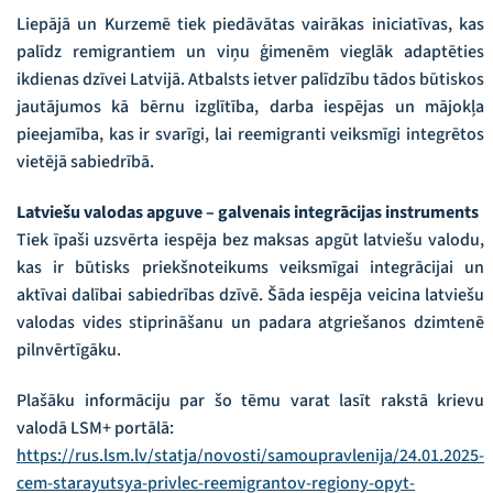
Liepājā un Kurzemē tiek piedāvātas vairākas iniciatīvas, kas
palīdz remigrantiem un viņu ģimenēm vieglāk adaptēties
ikdienas dzīvei Latvijā. Atbalsts ietver palīdzību tādos būtiskos
jautājumos kā bērnu izglītība, darba iespējas un mājokļa
pieejamība, kas ir svarīgi, lai reemigranti veiksmīgi integrētos
vietējā sabiedrībā.
Latviešu valodas apguve – galvenais integrācijas instruments
Tiek īpaši uzsvērta iespēja bez maksas apgūt latviešu valodu,
kas ir būtisks priekšnoteikums veiksmīgai integrācijai un
aktīvai dalībai sabiedrības dzīvē. Šāda iespēja veicina latviešu
valodas vides stiprināšanu un padara atgriešanos dzimtenē
pilnvērtīgāku.
Plašāku informāciju par šo tēmu varat lasīt rakstā krievu
valodā LSM+ portālā:
https://rus.lsm.lv/statja/novosti/samoupravlenija/24.01.2025-
cem-starayutsya-privlec-reemigrantov-regiony-opyt-