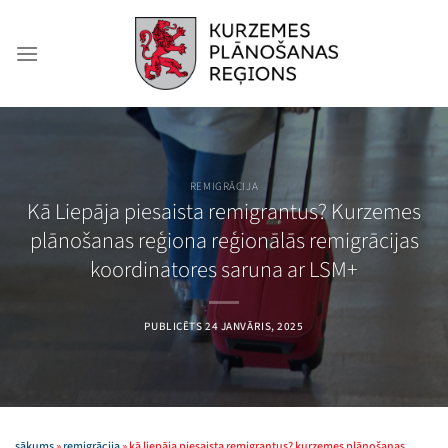
Skip
to
content
REMIGRĀCIJA
Kā Liepāja piesaista remigrantus? Kurzemes
plānošanas reģiona reģionālās remigrācijas
koordinatores saruna ar LSM+
PUBLICĒTS
24 JANVĀRIS, 2025
sākums
»
remigrācija
»
kā liepāja piesaista remigrantus? kurzemes plānošanas