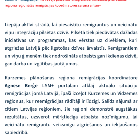
reģiona reģionālās remigrācijas koordinatores saruna ar lsm+
Liepāja aktīvi strādā, lai piesaistītu remigrantus un veicinātu
viņu integrāciju pilsētas dzīvē. Pilsētā tiek piedāvātas dažādas
iniciatīvas un programmas, kas vērstas uz cilvēkiem, kuri
atgriežas Latvijā pēc ilgstošas dzīves ārvalstīs. Remigrantiem
un viņu ģimenēm tiek nodrošināts atbalsts gan ikdienas dzīvē,
gan darba un izglītības jautājumos.
Kurzemes plānošanas reģiona remigrācijas koordinatore
Agnese Berģe
LSM+ portālam atklāj aktuālo situāciju
remigrācijas jomā Latvijā, īpaši izceļot Kurzemes un Vidzemes
reģionus, kur reemigrācijas rādītāji ir līdzīgi. Salīdzinājumā ar
citiem Latvijas reģioniem, šie reģioni demonstrē augstākus
rezultātus, uzsverot mērķtiecīga atbalsta nozīmīgumu, lai
veicinātu remigrantu veiksmīgu atgriešanos un iekļaušanos
sabiedrībā.