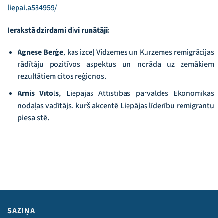
liepai.a584959/
Ierakstā dzirdami divi runātāji:
Agnese Berģe
, kas izceļ Vidzemes un Kurzemes remigrācijas
rādītāju pozitīvos aspektus un norāda uz zemākiem
rezultātiem citos reģionos.
Arnis Vītols
, Liepājas Attīstības pārvaldes Ekonomikas
nodaļas vadītājs, kurš akcentē Liepājas līderību remigrantu
piesaistē.
SAZIŅA