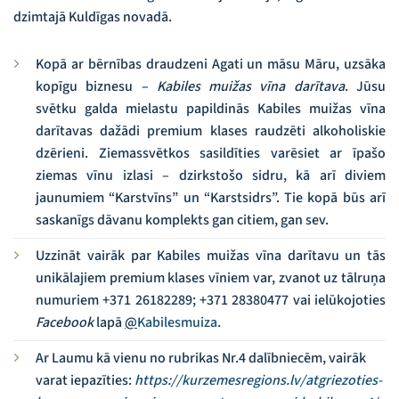
dzimtajā Kuldīgas novadā.
Kopā ar bērnības draudzeni Agati un māsu Māru, uzsāka
kopīgu biznesu –
Kabiles muižas vīna darītava
. Jūsu
svētku galda mielastu papildinās Kabiles muižas vīna
darītavas dažādi premium klases raudzēti alkoholiskie
dzērieni. Ziemassvētkos sasildīties varēsiet ar īpašo
ziemas vīnu izlasi – dzirkstošo sidru, kā arī diviem
jaunumiem “Karstvīns” un “Karstsidrs”. Tie kopā būs arī
saskanīgs dāvanu komplekts gan citiem, gan sev.
Uzzināt vairāk par Kabiles muižas vīna darītavu un tās
unikālajiem premium klases vīniem var, zvanot uz tālruņa
numuriem +371 26182289; +371 28380477 vai ielūkojoties
Facebook
lapā
@
Kabilesmuiza
.
Ar Laumu kā vienu no rubrikas Nr.4 dalībniecēm, vairāk
varat iepazīties:
https://kurzemesregions.lv/atgriezoties-