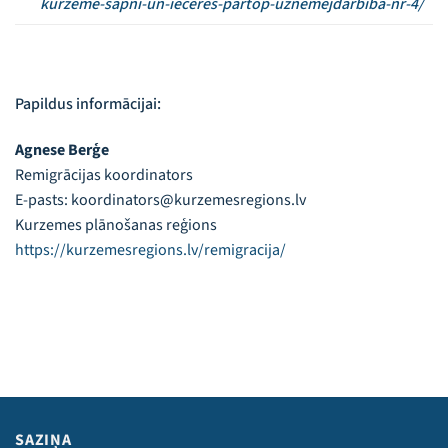
kurzeme-sapni-un-ieceres-partop-uznemejdarbiba-nr-4/
Papildus informācijai:
Agnese Berģe
Remigrācijas koordinators
E-pasts: koordinators@kurzemesregions.lv
Kurzemes plānošanas reģions
https://kurzemesregions.lv/remigracija/
SAZIŅA