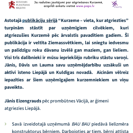
Astotajā
p
ublikāciju sērijā
“Kurzeme – vieta, kur atgriezties”
turpinām stāstīt par uzņēmīgiem cilvēkiem, kuri
atgriezušies Kurzemē pēc ārvalstīs pavadītiem gadiem. Šī
publikācija ir veltīta Ziemassvētkiem, lai sniegtu iedvesmu
un palīdzīgu roku dāvanu izvēlē gan maziem, gan lieliem.
Visi trīs dalībnieki ir mūsu iepriekšējo rubriku stāstu varoņi.
Jānis, Dāvis un Lauma savu uzņēmējdarbību uzsākuši un
aktīvi īsteno Liepājā un Kuldīgas novadā. Aicinām vēlreiz
iepazīties ar šiem uzņēmīgajiem kurzemniekiem un viņu
paveikto.
Jānis Eizengrauds
pēc prombūtnes Vācijā, ar ģimeni
atgriezies Liepājā.
Savā izveidotajā uzņēmumā
BAU BAU
piedāvā lielizmēra
konstruktorus bērniem. Darbojoties ar tiem, bērni attīsta