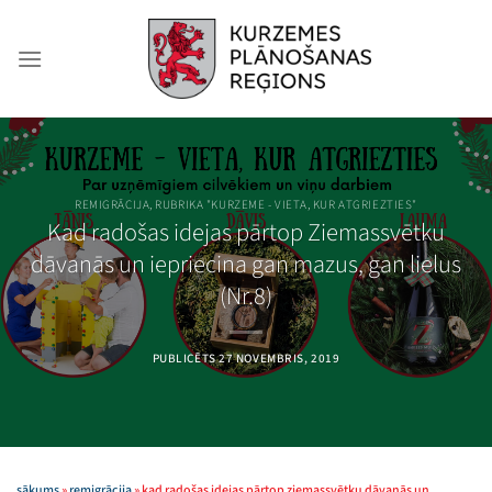
Skip
to
content
REMIGRĀCIJA
,
RUBRIKA "KURZEME - VIETA, KUR ATGRIEZTIES"
Kad radošas idejas pārtop Ziemassvētku
dāvanās un iepriecina gan mazus, gan lielus
(Nr.8)
PUBLICĒTS
27 NOVEMBRIS, 2019
sākums
»
remigrācija
»
kad radošas idejas pārtop ziemassvētku dāvanās un