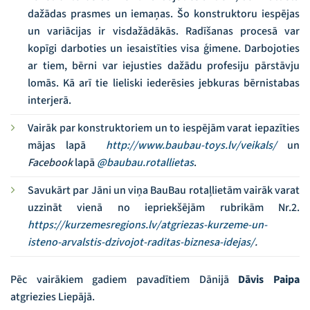
dažādas prasmes un iemaņas. Šo konstruktoru iespējas
un variācijas ir visdažādākās. Radīšanas procesā var
kopīgi darboties un iesaistīties visa ģimene. Darbojoties
ar tiem, bērni var iejusties dažādu profesiju pārstāvju
lomās. Kā arī tie lieliski iederēsies jebkuras bērnistabas
interjerā.
Vairāk par konstruktoriem un to iespējām varat iepazīties
mājas lapā
http://www.baubau-toys.lv/veikals/
un
Facebook
lapā
@baubau.rotallietas
.
Savukārt par Jāni un viņa BauBau rotaļlietām vairāk varat
uzzināt vienā no iepriekšējām rubrikām Nr.2.
https://kurzemesregions.lv/atgriezas-kurzeme-un-
isteno-arvalstis-dzivojot-raditas-biznesa-idejas/
.
Pēc vairākiem gadiem pavadītiem Dānijā
Dāvis Paipa
atgriezies Liepājā.