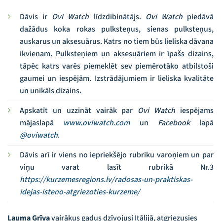
Dāvis ir
Ovi Watch
līdzdibinātājs.
Ovi Watch
piedāvā
dažādus koka rokas pulksteņus, sienas pulksteņus,
auskarus un aksesuārus. Katrs no tiem būs lieliska dāvana
ikvienam. Pulksteņiem un aksesuāriem ir īpašs dizains,
tāpēc katrs varēs piemeklēt sev piemērotāko atbilstoši
gaumei un iespējām. Izstrādājumiem ir lieliska kvalitāte
un unikāls dizains.
Apskatīt un uzzināt vairāk par
Ovi Watch
iespējams
mājaslapā
www.oviwatch.com
un
Facebook
lapā
@oviwatch
.
Dāvis arī ir viens no iepriekšējo rubriku varoņiem un par
viņu varat lasīt rubrikā Nr.3
https://kurzemesregions.lv/radosas-un-praktiskas-
idejas-isteno-atgriezoties-kurzeme/
Lauma Grīva
vairākus gadus dzīvojusi Itālijā, atgriezusies