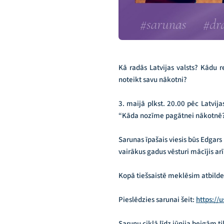
Kā radās Latvijas valsts? Kādu 
noteikt savu nākotni?
3. maijā plkst. 20.00 pēc Latvij
“Kāda nozīme pagātnei nākotnē
Sarunas īpašais viesis būs Edgars
vairākus gadus vēsturi mācījis ar
Kopā tiešsaistē meklēsim atbilde
Pieslēdzies sarunai šeit:
https:/
Sarunu ciklā līdz jūnija beigām ti