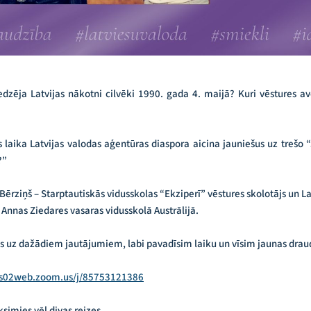
redzēja Latvijas nākotni cilvēki 1990. gada 4. maijā? Kuri vēstures 
as laika Latvijas valodas aģentūras diaspora aicina jauniešus uz trešo 
?”
 Bērziņš – Starptautiskās vidusskolas “Ekziperī” vēstures skolotājs un L
ī Annas Ziedares vasaras vidusskolā Austrālijā.
s uz dažādiem jautājumiem, labi pavadīsim laiku un vīsim jaunas drau
/us02web.zoom.us/j/85753121386
ksimies vēl divas reizes.