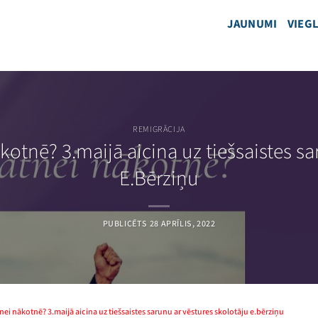
JAUNUMI
VIEGL
REMIGRĀCIJA
tnē? 3.maijā aicina uz tiešsaistes sa
E.Bērziņu
PUBLICĒTS
28 APRĪLIS, 2022
i nākotnē? 3.maijā aicina uz tiešsaistes sarunu ar vēstures skolotāju e.bērziņu