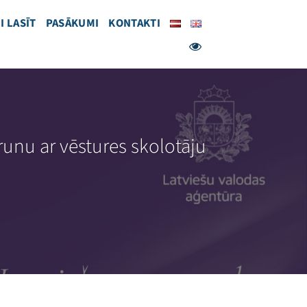
I LASĪT
PASĀKUMI
KONTAKTI
runu ar vēstures skolotāju