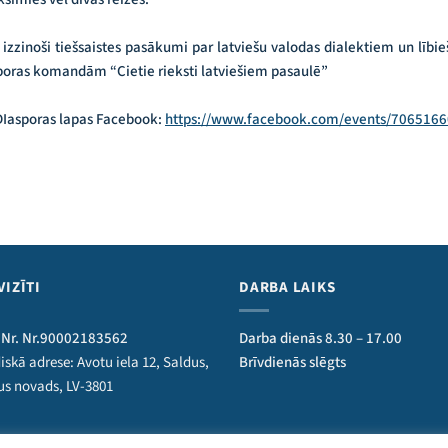
izzinoši tiešsaistes pasākumi par latviešu valodas dialektiem un lībieš
asporas komandām “Cietie rieksti latviešiem pasaulē”
 DIasporas lapas Facebook:
https://www.facebook.com/events/706516
VIZĪTI
DARBA LAIKS
 Nr. Nr.90002183562
Darba dienās 8.30 – 17.00
iskā adrese: Avotu iela 12, Saldus,
Brīvdienās slēgts
us novads, LV-3801