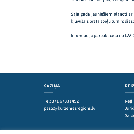
Šajā gadā jauniešiem plānoti arī 
kļuvušais prāta spēļu turnīrs di
Informācija pārpublicēta no LVA
SAZIŅA
REK
Tel: 371 67331492
Reģ.
pasts@kurzemesregions.lv
Jurid
Sald