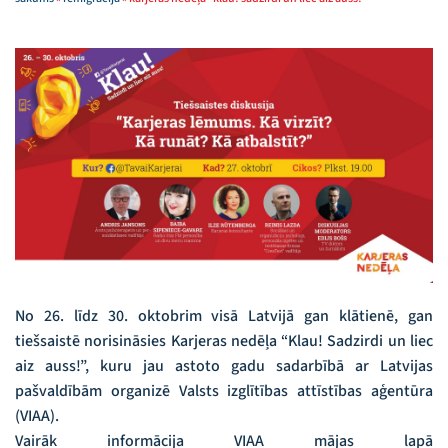
No 26. līdz 30. oktobrim visā Latvijā gan klātienē, gan
tiešsaistē norisināsies Karjeras nedēļa “Klau! Sadzirdi un liec
aiz auss!”, kuru jau astoto gadu sadarbībā ar Latvijas
pašvaldībām organizē Valsts izglītības attīstības aģentūra
(VIAA).
Vairāk informācija VIAA mājas lapā