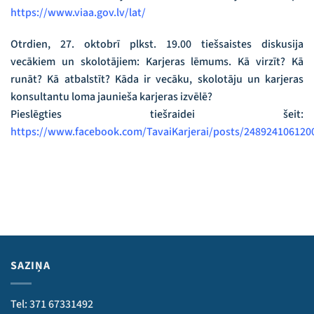
https://www.viaa.gov.lv/lat/
Otrdien, 2️7️. oktobrī plkst. 19.00 tiešsaistes diskusija
vecākiem un skolotājiem: Karjeras lēmums. Kā virzīt? Kā
runāt? Kā atbalstīt? Kāda ir vecāku, skolotāju un karjeras
konsultantu loma jaunieša karjeras izvēlē?
Pieslēgties tiešraidei šeit:
https://www.facebook.com/TavaiKarjerai/posts/24892410612
SAZIŅA
Tel: 371 67331492