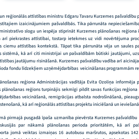
un reģionālās attīstības ministru Edgaru Tavaru Kurzemes pašvaldību pār
aistītajiem izaicinājumiem pašvaldībās. Tika pārrunāta nepieciešamība
inistratīvo slogu un iespēja stiprināt Kurzemes plānošanas reģiona 
a arī piekrastes attīstībai, tostarp ietekmes uz vidi novērtējuma pro
ciemu attīstības kontekstā. Tāpat tika pārrunāta vēja un saules pa
 sistēmā, kā arī citi ministrijai un pašvaldībām būtiski jautājumi, uz
ttīstības jautājumu risināšanā. Kurzemes pašvaldību vadība arī aicināja
erioda fondu līdzekļiem uzņēmējdarbības veicināšanas programmām re
nošanas reģiona Administrācijas vadītāja Evita Ozoliņa informēja 
lānošanas reģions turpinājis sekmīgi pildīt savas funkcijas reģiona 
jdarbības veicināšanā, remigrācijas atbalsta nodrošināšanā, pieauguš
enošanā, kā arī reģionālās attīstības projektu iniciēšanā un ieviešanā
omā pirmajā pusgadā īpaša uzmanība pievērsta Kurzemes pašvaldību i
iskusijās par nākamā plānošanas perioda prioritātēm, kā arī pašv
sporta jomā veiktas izmaiņas 16 autobusu maršrutos, apsekotas 142 