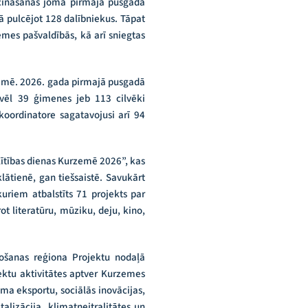
icināšanas jomā pirmajā pusgadā
ā pulcējot 128 dalībniekus. Tāpat
mes pašvaldībās, kā arī sniegtas
zemē. 2026. gada pirmajā pusgadā
 vēl 39 ģimenes jeb 113 cilvēki
koordinatore sagatavojusi arī 94
glītības dienas Kurzemē 2026”, kas
ātienē, gan tiešsaistē. Savukārt
riem atbalstīts 71 projekts par
t literatūru, mūziku, deju, kino,
nošanas reģiona Projektu nodaļā
ojektu aktivitātes aptver Kurzemes
sma eksportu, sociālās inovācijas,
talizācija, klimatneitralitātes un