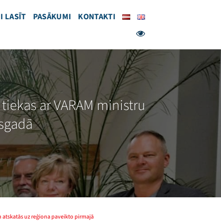
I LASĪT
PASĀKUMI
KONTAKTI
tiekas ar VARAM ministru
usgadā
 atskatās uz reģiona paveikto pirmajā