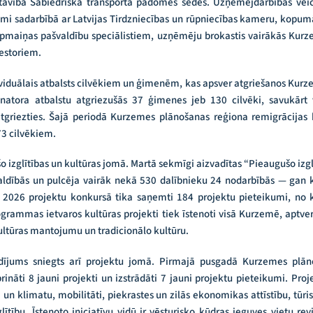
tāvība Sabiedriskā transporta padomes sēdēs. Uzņēmējdarbības ve
umi sadarbībā ar Latvijas Tirdzniecības un rūpniecības kameru, kopum
apmaiņas pašvaldību speciālistiem, uzņēmēju brokastis vairākās Kurze
estoriem.
ividuālais atbalsts cilvēkiem un ģimenēm, kas apsver atgriešanos Kur
natora atbalstu atgriezušās 37 ģimenes jeb 130 cilvēki, savukārt
atgriezties. Šajā periodā Kurzemes plānošanas reģiona remigrācijas 
73 cilvēkiem.
ušo izglītības un kultūras jomā. Martā sekmīgi aizvadītas “Pieaugušo iz
aldībās un pulcēja vairāk nekā 530 dalībnieku 24 nodarbībās — gan kl
026 projektu konkursā tika saņemti 184 projektu pieteikumi, no ku
ammas ietvaros kultūras projekti tiek īstenoti visā Kurzemē, aptvero
kultūras mantojumu un tradicionālo kultūru.
uldījums sniegts arī projektu jomā. Pirmajā pusgadā Kurzemes plā
prināti 8 jauni projekti un izstrādāti 7 jauni projektu pieteikumi. Pr
 un klimatu, mobilitāti, piekrastes un zilās ekonomikas attīstību, tūri
tību. Īstenoto iniciatīvu vidū ir vēsturisko kūdras ieguves vietu revi