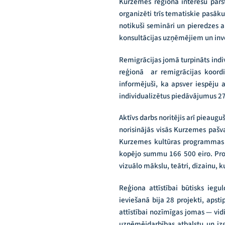
Kurzemes reģiona interešu pārs
organizēti trīs tematiskie pasāk
notikuši semināri un pieredzes 
konsultācijas uzņēmējiem un inv
Remigrācijas jomā turpināts ind
reģionā ar remigrācijas koordi
informējuši, ka apsver iespēju 
individualizētus piedāvājumus 2
Aktīvs darbs noritējis arī pieaug
norisinājās visās Kurzemes pašv
Kurzemes kultūras programmas 2
kopējo summu 166 500 eiro. Progr
vizuālo mākslu, teātri, dizainu, 
Reģiona attīstībai būtisks ieg
ieviešanā bija 28 projekti, apsti
attīstībai nozīmīgas jomas — vidi
uzņēmējdarbības atbalstu un izglī