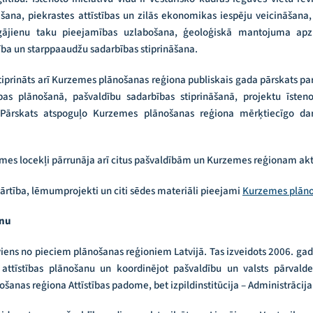
āšana, piekrastes attīstības un zilās ekonomikas iespēju veicināšana
rgājienu taku pieejamības uzlabošana, ģeoloģiskā mantojuma apzi
stība un starppaaudžu sadarbības stiprināšana.
tiprināts arī Kurzemes plānošanas reģiona publiskais gada pārskats p
ības plānošanā, pašvaldību sadarbības stiprināšanā, projektu īste
 Pārskats atspoguļo Kurzemes plānošanas reģiona mērķtiecīgo dar
mes locekļi pārrunāja arī citus pašvaldībām un Kurzemes reģionam ak
kārtība, lēmumprojekti un citi sēdes materiāli pieejami
Kurzemes plāno
onu
iens no pieciem plānošanas reģioniem Latvijā. Tas izveidots 2006. gada
ot attīstības plānošanu un koordinējot pašvaldību un valsts pārvalde
ošanas reģiona Attīstības padome, bet izpildinstitūcija – Administrācija