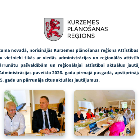
Tukuma novadā, norisinājās Kurzemes plānošanas reģiona Attīstīb
u vietnieki tikās ar viedās administrācijas un reģionālās attīs
pārrunātu pašvaldībām un reģionālajai attīstībai aktuālus jaut
dministrācijas paveikto 2026. gada pirmajā pusgadā, apstiprinā
5. gadu un pārrunāja citus aktuālos jautājumus.