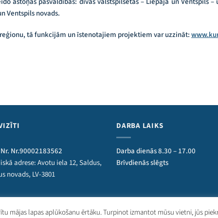
o astoņas pašvaldības: divas valstspilsētas – Liepāja un Ventspils –
un Ventspils novads.
eģionu, tā funkcijām un īstenotajiem projektiem var uzzināt:
www.kur
VIZĪTI
DARBA LAIKS
 Nr. Nr.90002183562
Darba dienās 8.30 – 17.00
iskā adrese: Avotu iela 12, Saldus,
Brīvdienās slēgts
us novads, LV-3801
rgātas.
ītu mājas lapas aplūkošanu ērtāku. Turpinot izmantot mūsu vietni, jūs piek