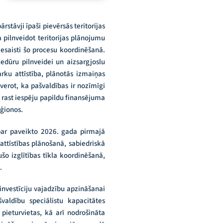
stāvji īpaši pievērsās teritorijas
 pilnveidot teritorijas plānojumu
iesaisti šo procesu koordinēšanā.
cedūru pilnveidei un aizsargjoslu
rku attīstība, plānotās izmaiņas
sverot, ka pašvaldības ir nozīmīgi
 rast iespēju papildu finansējuma
ģionos.
par paveikto 2026. gada pirmajā
attīstības plānošanā, sabiedriskā
o izglītības tīkla koordinēšanā,
.
nvestīciju vajadzību apzināšanai
aldību speciālistu kapacitātes
pieturvietas, kā arī nodrošināta