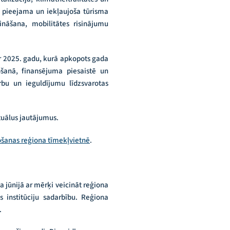
, pieejama un iekļaujoša tūrisma
nāšana, mobilitātes risinājumu
ar 2025. gadu, kurā apkopots gada
nošanā, finansējuma piesaistē un
bu un ieguldījumu līdzsvarotas
tuālus jautājumus.
šanas reģiona tīmekļvietnē
.
 jūnijā ar mērķi veicināt reģiona
s institūciju sadarbību. Reģiona
.