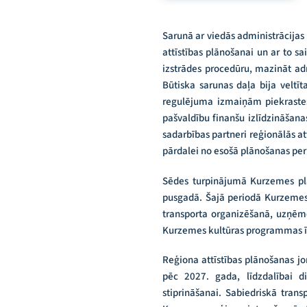
Sarunā ar viedās administrācijas 
attīstības plānošanai un ar to s
izstrādes procedūru, mazināt adm
Būtiska sarunas daļa bija veltīt
regulējuma izmaiņām piekrastes 
pašvaldību finanšu izlīdzināšanas
sadarbības partneri reģionālās a
pārdalei no esošā plānošanas p
Sēdes turpinājumā Kurzemes plā
pusgadā. Šajā periodā Kurzemes p
transporta organizēšanā, uzņēmē
Kurzemes kultūras programmas īst
Reģiona attīstības plānošanas j
pēc 2027. gada, līdzdalībai d
stiprināšanai. Sabiedriskā tran