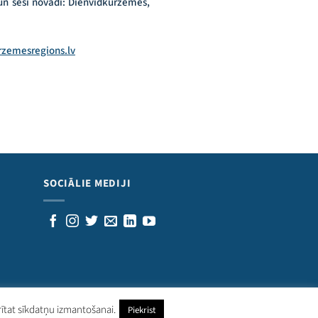
 un seši novadi: Dienvidkurzemes,
zemesregions.lv
SOCIĀLIE MEDIJI
rītat sīkdatņu izmantošanai.
Piekrist