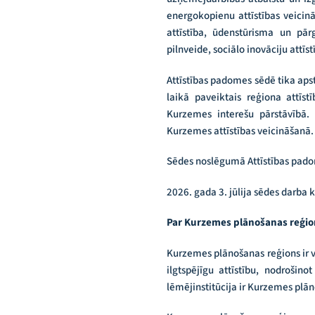
energokopienu attīstības veicin
attīstība, ūdenstūrisma un pā
pilnveide, sociālo inovāciju attī
Attīstības padomes sēdē tika aps
laikā paveiktais reģiona attīst
Kurzemes interešu pārstāvībā.
Kurzemes attīstības veicināšanā.
Sēdes noslēgumā Attīstības pado
2026. gada 3. jūlija sēdes darba 
Par Kurzemes plānošanas reģi
Kurzemes plānošanas reģions ir v
ilgtspējīgu attīstību, nodrošin
lēmējinstitūcija ir Kurzemes plān