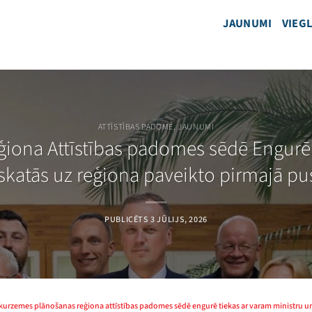
JAUNUMI
VIEGL
ATTĪSTĪBAS PADOME
,
JAUNUMI
iona Attīstības padomes sēdē Engurē 
skatās uz reģiona paveikto pirmajā p
PUBLICĒTS
3 JŪLIJS, 2026
kurzemes plānošanas reģiona attīstības padomes sēdē engurē tiekas ar varam ministru un