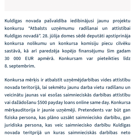
Kuldīgas novada pašvaldība iedibinājusi jaunu projektu
konkursu “Atbalsts uzņēmumu radīšanai un attīstībai
Kuldīgas novadā”. 28. jūlija domes sēdē deputāti apstiprināja
konkursa nolikumu un konkursa komisiju piecu cilvēku
sastāvā, kā arī paredzēja kopējo finansējumu šim gadam
30 000 EUR apmērā. Konkursam var pieteikties līdz
8. septembrim.
Konkursa mērķis ir atbalstīt uzņēmējdarbības vides attīstību
novada teritorijā, lai sekmētu jaunu darba vietu radīšanu un
veicinātu jaunas vai esošas saimnieciskās darbības attīstību
vai dažādošanu
$500 payday loans online same day
. Konkursa
mērķauditorija ir jaunie uzņēmēji. Pretendents var būt gan
fiziska persona, kas plāno uzsākt saimniecisko darbību, gan
juridiska persona, kas veic saimniecisko darbību Kuldīgas
novada teritprijā un kuras saimnieciskās darbības neto