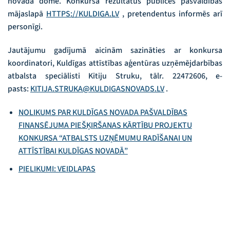
novada dome. Konkursa rezultātus publicēs pašvaldības
mājaslapā
HTTPS://KULDIGA.LV
, pretendentus informēs arī
personīgi.
Jautājumu gadījumā aicinām sazināties ar konkursa
koordinatori, Kuldīgas attīstības aģentūras uzņēmējdarbības
atbalsta speciālisti Kitiju Struku, tālr. 22472606, e-
pasts:
KITIJA.STRUKA@KULDIGASNOVADS.LV
.
NOLIKUMS PAR KULDĪGAS NOVADA PAŠVALDĪBAS
FINANSĒJUMA PIEŠĶIRŠANAS KĀRTĪBU PROJEKTU
KONKURSA “ATBALSTS UZŅĒMUMU RADĪŠANAI UN
ATTĪSTĪBAI KULDĪGAS NOVADĀ”
PIELIKUMI: VEIDLAPAS