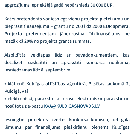
apgrozījums iepriekšējā gadā nepārsniedz 30 000 EUR.
Katrs pretendents var iesniegt vienu projekta pieteikumu un
pieprasīt finansējumu – grantu no 200 līdz 2000 EUR apmērā.
Projekta pretendentam jānodrošina līdzfinansējums ne
mazāk kā 20% no projekta granta summas.
Aizpildītās veidlapas līdz ar pavaddokumentiem, kas
detalizēti uzskaitīti un aprakstīti konkursa nolikumā,
iesniedzamas līdz 8. septembrim:
• klātienē Kuldīgas attīstības aģentūrā, Pilsētas laukumā 3,
Kuldīgā, vai
• elektroniski, parakstot ar drošu elektronisko parakstu un
nosūtot uz e-pastu
KAA@KULDIGASNOVADS.LV
Iesniegtos projektus izvērtēs konkursa komisija, bet gala
lēmumu par finansējuma piešķiršanu pieņems Kuldīgas