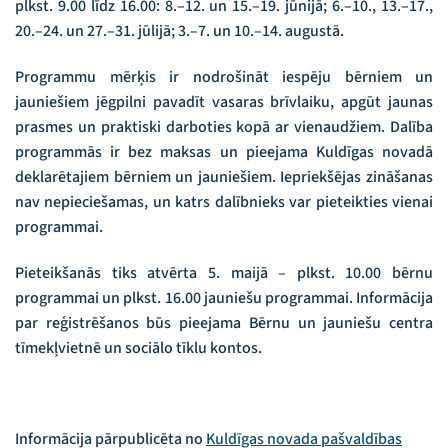
plkst. 9.00 līdz 16.00: 8.–12. un 15.–19. jūnijā; 6.–10., 13.–17.,
20.–24. un 27.–31. jūlijā; 3.–7. un 10.–14. augustā.
Programmu mērķis ir nodrošināt iespēju bērniem un
jauniešiem jēgpilni pavadīt vasaras brīvlaiku, apgūt jaunas
prasmes un praktiski darboties kopā ar vienaudžiem. Dalība
programmās ir bez maksas un pieejama Kuldīgas novadā
deklarētajiem bērniem un jauniešiem. Iepriekšējas zināšanas
nav nepieciešamas, un katrs dalībnieks var pieteikties vienai
programmai.
Pieteikšanās tiks atvērta 5. maijā – plkst. 10.00 bērnu
programmai un plkst. 16.00 jauniešu programmai. Informācija
par reģistrēšanos būs pieejama Bērnu un jauniešu centra
tīmekļvietnē un sociālo tīklu kontos.
Informācija pārpublicēta no
Kuldīgas novada pašvaldības