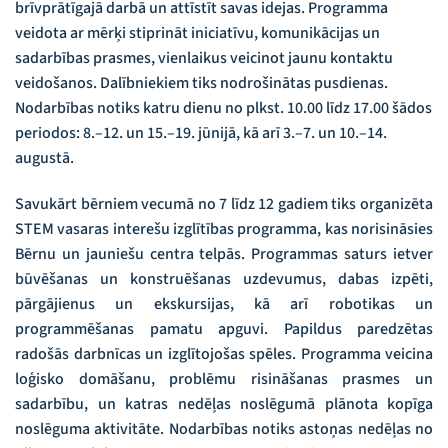
brīvprātīgajā darbā un attīstīt savas idejas. Programma
veidota ar mērķi stiprināt iniciatīvu, komunikācijas un
sadarbības prasmes, vienlaikus veicinot jaunu kontaktu
veidošanos. Dalībniekiem tiks nodrošinātas pusdienas.
Nodarbības notiks katru dienu no plkst. 10.00 līdz 17.00 šādos
periodos: 8.–12. un 15.–19. jūnijā, kā arī 3.–7. un 10.–14.
augustā.
Savukārt bērniem vecumā no 7 līdz 12 gadiem tiks organizēta
STEM vasaras interešu izglītības programma, kas norisināsies
Bērnu un jauniešu centra telpās. Programmas saturs ietver
būvēšanas un konstruēšanas uzdevumus, dabas izpēti,
pārgājienus un ekskursijas, kā arī robotikas un
programmēšanas pamatu apguvi. Papildus paredzētas
radošās darbnīcas un izglītojošas spēles. Programma veicina
loģisko domāšanu, problēmu risināšanas prasmes un
sadarbību, un katras nedēļas noslēgumā plānota kopīga
noslēguma aktivitāte. Nodarbības notiks astoņas nedēļas no