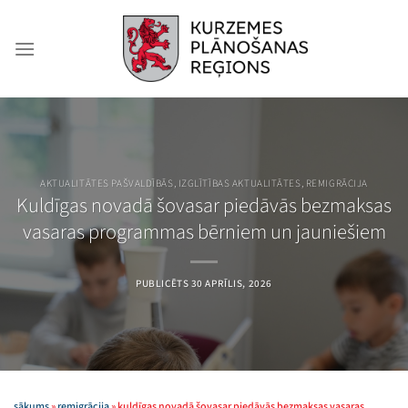
Skip
to
content
AKTUALITĀTES PAŠVALDĪBĀS
,
IZGLĪTĪBAS AKTUALITĀTES
,
REMIGRĀCIJA
Kuldīgas novadā šovasar piedāvās bezmaksas
vasaras programmas bērniem un jauniešiem
PUBLICĒTS
30 APRĪLIS, 2026
sākums
»
remigrācija
»
kuldīgas novadā šovasar piedāvās bezmaksas vasaras