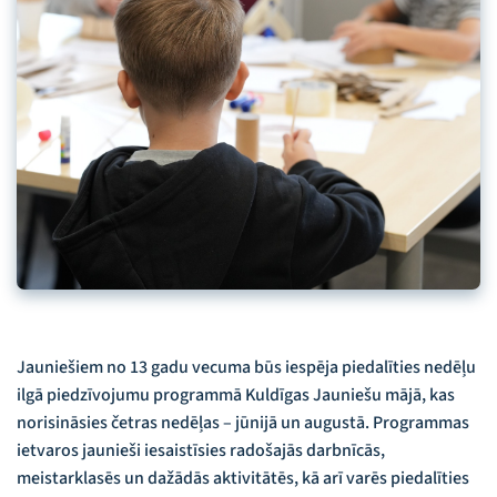
Jauniešiem no 13 gadu vecuma būs iespēja piedalīties nedēļu
ilgā piedzīvojumu programmā Kuldīgas Jauniešu mājā, kas
norisināsies četras nedēļas – jūnijā un augustā. Programmas
ietvaros jaunieši iesaistīsies radošajās darbnīcās,
meistarklasēs un dažādās aktivitātēs, kā arī varēs piedalīties