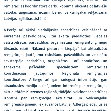
remigrācijas koordinatora darbu kopumā, akcentējot latviešu
valodas apgūšanas nozīmi bērnu veiksmīgākai iekļaušanai
Latvijas izglītības sistēmā.
A.Berģe arī aktīvi piedalījusies sadarbības veicināšanā ar
Kurzemes pašvaldībām, tai skaitā piedaloties Liepājas
valstspilsētas pašvaldības organizētajā remigrantu ģimeņu
tikšanās reizē “Nākamā pietura – Liepāja”. Lai aktualizētu
remigrācijas jautājumu risināšanu pašvaldībās un veicinātu
savstarpējo sadarbību, organizētas arī apmācības un
sanāksme pašvaldību speciālistiem remigrācijas
koordinācijas jautājumos. Reģionālā remigrācijas
koordinatore A.Berģe arī gan sniegusi informāciju, gan
atsaukusies mediju aicinājumiem informēt par remigrācijas
aktualitātēm Kurzemes reģionā, tādējādi veicinot sabiedrības
izpratni par remigrācijas aktualitāti un veiksmīgāku
remigrējušo ģimeņu iekļaušanos Latvijā. A.Berģe piedalījusies
raidījumos, stāstot par remigrāciju un atgriešanās iespējām