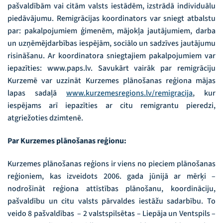
pašvaldībām vai citām valsts iestādēm, izstrādā individuālu
piedāvājumu. Remigrācijas koordinators var sniegt atbalstu
par: pakalpojumiem ģimenēm, mājokļa jautājumiem, darba
un uzņēmējdarbības iespējām, sociālo un sadzīves jautājumu
risināšanu. Ar koordinatora sniegtajiem pakalpojumiem var
iepazīties: www.paps.lv. Savukārt vairāk par remigrāciju
Kurzemē var uzzināt Kurzemes plānošanas reģiona mājas
lapas sadaļā
www.kurzemesregions.lv/remigracija
,
kur
iespējams arī iepazīties ar citu remigrantu pieredzi,
atgriežoties dzimtenē.
Par Kurzemes plānošanas reģionu:
Kurzemes plānošanas reģions ir viens no pieciem plānošanas
reģioniem, kas izveidots 2006. gada jūnijā ar mērķi –
nodrošināt reģiona attīstības plānošanu, koordināciju,
pašvaldību un citu valsts pārvaldes iestāžu sadarbību. To
veido 8 pašvaldības – 2 valstspilsētas – Liepāja un Ventspils –