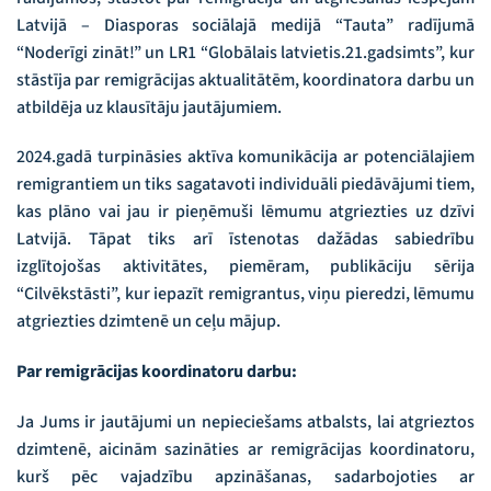
Latvijā – Diasporas sociālajā medijā “Tauta” radījumā
“Noderīgi zināt!” un LR1 “Globālais latvietis.21.gadsimts”, kur
stāstīja par remigrācijas aktualitātēm, koordinatora darbu un
atbildēja uz klausītāju jautājumiem.
2024.gadā turpināsies aktīva komunikācija ar potenciālajiem
remigrantiem un tiks sagatavoti individuāli piedāvājumi tiem,
kas plāno vai jau ir pieņēmuši lēmumu atgriezties uz dzīvi
Latvijā. Tāpat tiks arī īstenotas dažādas sabiedrību
izglītojošas aktivitātes, piemēram, publikāciju sērija
“Cilvēkstāsti”, kur iepazīt remigrantus, viņu pieredzi, lēmumu
atgriezties dzimtenē un ceļu mājup.
Par remigrācijas koordinatoru darbu:
Ja Jums ir jautājumi un nepieciešams atbalsts, lai atgrieztos
dzimtenē, aicinām sazināties ar remigrācijas koordinatoru,
kurš pēc vajadzību apzināšanas, sadarbojoties ar