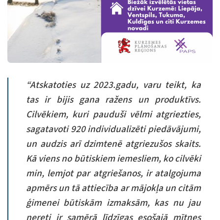
“Atskatoties uz 2023.gadu, varu teikt, ka
tas ir bijis gana ražens un produktīvs.
Cilvēkiem, kuri pauduši vēlmi atgriezties,
sagatavoti 920 individualizēti piedāvājumi,
un audzis arī dzimtenē atgriezušos skaits.
Kā viens no būtiskiem iemesliem, ko cilvēki
min, lemjot par atgriešanos, ir atalgojuma
apmērs un tā attiecība ar mājokļa un citām
ģimenei būtiskām izmaksām, kas nu jau
nereti ir samērā līdzīgas esošajā mītnes