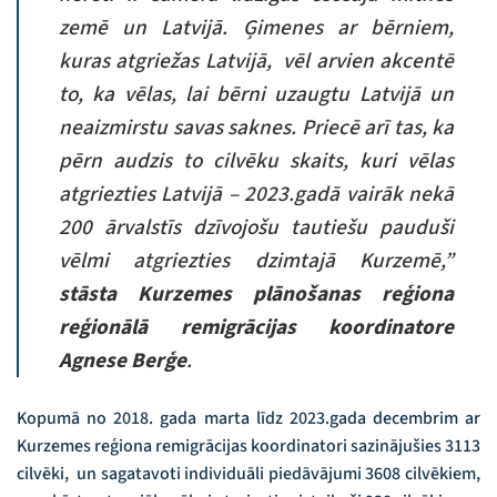
zemē un Latvijā. Ģimenes ar bērniem,
kuras atgriežas Latvijā, vēl arvien akcentē
to, ka vēlas, lai bērni uzaugtu Latvijā un
neaizmirstu savas saknes. Priecē arī tas, ka
pērn audzis to cilvēku skaits, kuri vēlas
atgriezties Latvijā – 2023.gadā vairāk nekā
200 ārvalstīs dzīvojošu tautiešu pauduši
vēlmi atgriezties dzimtajā Kurzemē,”
stāsta Kurzemes plānošanas reģiona
reģionālā remigrācijas koordinatore
Agnese Berģe
.
Kopumā no 2018. gada marta līdz 2023.gada decembrim ar
Kurzemes reģiona remigrācijas koordinatori sazinājušies 3113
cilvēki, un sagatavoti individuāli piedāvājumi 3608 cilvēkiem,