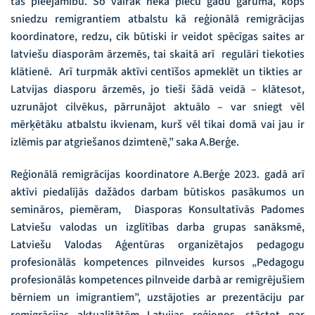
tās pieejamību. Šo vairāk nekā piecu gadu garumā, kopš
sniedzu remigrantiem atbalstu kā reģionālā remigrācijas
koordinatore, redzu, cik būtiski ir veidot spēcīgas saites ar
latviešu diasporām ārzemēs, tai skaitā arī regulāri tiekoties
klātienē. Arī turpmāk aktīvi centīšos apmeklēt un tikties ar
Latvijas diasporu ārzemēs, jo tieši šādā veidā – klātesot,
uzrunājot cilvēkus, pārrunājot aktuālo – var sniegt vēl
mērķētāku atbalstu ikvienam, kurš vēl tikai domā vai jau ir
izlēmis par atgriešanos dzimtenē,” saka A.Berģe.
Reģionālā remigrācijas koordinatore A.Berģe 2023. gadā arī
aktīvi piedalījās dažādos darbam būtiskos pasākumos un
semināros, piemēram, Diasporas Konsultatīvās Padomes
Latviešu valodas un izglītības darba grupas sanāksmē,
Latviešu Valodas Aģentūras organizētajos pedagogu
profesionālās kompetences pilnveides kursos „Pedagogu
profesionālās kompetences pilnveide darbā ar remigrējušiem
bērniem un imigrantiem”, uzstājoties ar prezentāciju par
remigrācijas aktualitātēm Latvijas reģionos, stāstot par