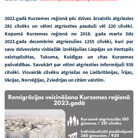
2023.gadā Kurzemes reģionā pēc dzīves ārvalstīs atgriezies
281 cilvēks un vēlmi atgriezties pauduši vēl 220 cilvēki.
Kopumā Kurzemes reģionā no 2018. gada marta līdz
2023.gada decembrim atgriezušies 1255 cilvēki, kuri par
savu dzīvesvietu visbiežāk izvēlējušies
Liepājas un Ventspils
valstspilsētas, Tukuma, Kuldīgas un citas Kurzemes
pašvaldības. Savukārt par vēlmi atgriezties informējuši 938
cilvēki. Visvairāk cilvēku atgriežas no Lielbritānijas, Īrijas,
Vācijas, Norvēģijas, Zviedrijas un citām valstīm.