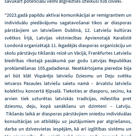
savukārt potenciālu vēlmi atgriezties izteikuši 938 cilvēki.
“2023.gadā papildu aktīvai komunikācijai ar remigrantiem un
individuālu piedāvājumu sagatavošanai tikos ar diasporas
pārstāvjiem un latviešiem Dublinā, 12. Latviešu kultūras
svētkos Īrijā, Latvijas vēstniecības Apvienotajā Karalistē
Londonā organizētajā 11. ikgadējās diasporas organizāciju un
skolu pārstāvju tikšanās reizē un Vācijā, Frankfurtes Latviešu
biedrības rīkotajā pasākumā par godu Latvijas Republikas
proklamēšanas 105.gadadienai. Neatkārtojama pieredze bija
arī būt klāt Vispārējo latviešu Dziesmu un Deju svētku
ietvaros Pasaules latviešu saietu namā – ārvalstu latviešu
kolektīvu koncertā Ķīpsalā. Tiekoties ar diasporu, secinu, ka
arvien tiek uzturētas latviskās tradīcijas, mīlestība pret
dziesmu, deju, kopā sanākšanu un dzimteni – Latviju.
Tikšanās laikā ar diasporas pārstāvjiem sniedzu individuālas
konsultācijas un atbildēju uz jautājumiem par atgriešanos,
darba un dzīvesvietas iespējām, kā arī izglītības sistēmu un