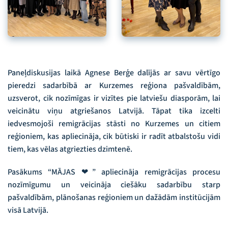
Paneļdiskusijas laikā Agnese Berģe dalījās ar savu vērtīgo
pieredzi sadarbībā ar Kurzemes reģiona pašvaldībām,
uzsverot, cik nozīmīgas ir vizītes pie latviešu diasporām, lai
veicinātu viņu atgriešanos Latvijā. Tāpat tika izcelti
iedvesmojoši remigrācijas stāsti no Kurzemes un citiem
reģioniem, kas apliecināja, cik būtiski ir radīt atbalstošu vidi
tiem, kas vēlas atgriezties dzimtenē.
Pasākums “MĀJAS ❤” apliecināja remigrācijas procesu
nozīmīgumu un veicināja ciešāku sadarbību starp
pašvaldībām, plānošanas reģioniem un dažādām institūcijām
visā Latvijā.