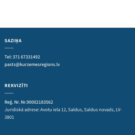
SAZIŅA
Tel: 371 67331492
pasts@kurzemesregions.lv
REKVIZĪTI
Reģ. Nr. Nr.90002183562
Juridiskā adrese: Avotu iela 12, Saldus, Saldus novads, LV-
3801