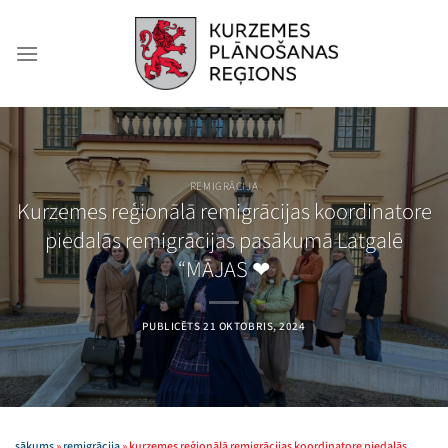
Skip
to
content
REMIGRĀCIJA
Kurzemes reģionālā remigrācijas koordinatore
piedalās remigrācijas pasākumā Latgalē
“MĀJAS ❤
PUBLICĒTS
21 OKTOBRIS, 2024
sākums
»
remigrācija
»
kurzemes reģionālā remigrācijas koordinatore piedalās