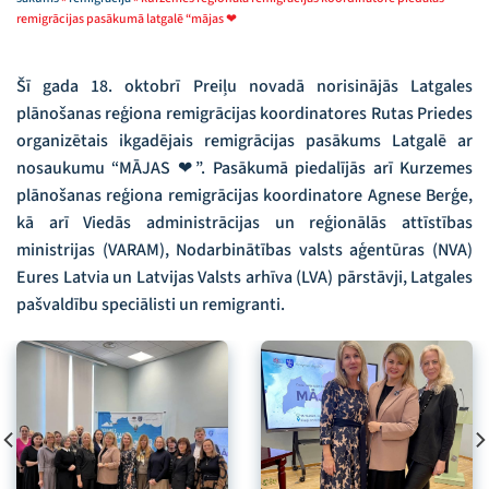
remigrācijas pasākumā latgalē “mājas ❤
Šī gada 18. oktobrī Preiļu novadā norisinājās Latgales
plānošanas reģiona remigrācijas koordinatores Rutas Priedes
organizētais ikgadējais remigrācijas pasākums Latgalē ar
nosaukumu “MĀJAS ❤”. Pasākumā piedalījās arī Kurzemes
plānošanas reģiona remigrācijas koordinatore Agnese Berģe,
kā arī Viedās administrācijas un reģionālās attīstības
ministrijas (VARAM), Nodarbinātības valsts aģentūras (NVA)
Eures Latvia un Latvijas Valsts arhīva (LVA) pārstāvji, Latgales
pašvaldību speciālisti un remigranti.