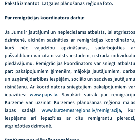
Rakstā izmantoti Latgales plānošanas reģiona foto.
Par remigrācijas koordinatoru darbu:
Ja Jums ir jautājumi un nepieciešams atbalsts, lai atgrieztos
dzimtenē, aicinām sazināties ar remigrācijas koordinatoru,
kurš pēc vajadzību apzināšanas, sadarbojoties ar
pašvaldībām vai citām valsts iestādēm, izstrādā individuālu
piedāvājumu. Remigrācijas koordinators var sniegt atbalstu
par: pakalpojumiem ģimenēm, mājokļa jautājumiem, darba
un uzņēmējdarbības iespējām, sociālo un sadzīves jautājumu
risināšanu. Ar koordinatora sniegtajiem pakalpojumiem var
iepazīties:
www.paps.lv
. Savukārt vairāk par remigrāciju
Kurzemē var uzzināt Kurzemes plānošanas reģiona mājas
lapas sadaļā
www.kurzemesregions.lv/remigracija
, kur
iespējams arī iepazīties ar citu remigrantu pieredzi,
atgriežoties dzimtenē.