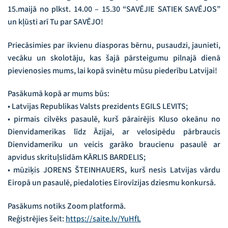
15.maijā no plkst. 14.00 – 15.30 “SAVĒJIE SATIEK SAVĒJOS”
un kļūsti arī Tu par SAVĒJO!
Priecāsimies par ikvienu diasporas bērnu, pusaudzi, jaunieti,
vecāku un skolotāju, kas šajā pārsteigumu pilnajā dienā
pievienosies mums, lai kopā svinētu mūsu piederību Latvijai!
Pasākumā kopā ar mums būs:
• Latvijas Republikas Valsts prezidents EGILS LEVITS;
• pirmais cilvēks pasaulē, kurš pārairējis Kluso okeānu no
Dienvidamerikas līdz Āzijai, ar velosipēdu pārbraucis
Dienvidameriku un veicis garāko braucienu pasaulē ar
apvidus skrituļslidām KĀRLIS BARDELIS;
• mūziķis JORENS ŠTEINHAUERS, kurš nesis Latvijas vārdu
Eiropā un pasaulē, piedaloties Eirovīzijas dziesmu konkursā.
Pasākums notiks Zoom platformā.
Reģistrējies šeit:
https://saite.lv/YuHfL