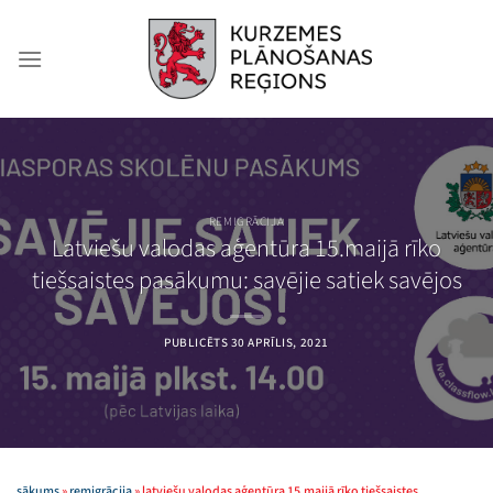
Skip
to
content
REMIGRĀCIJA
Latviešu valodas aģentūra 15.maijā rīko
tiešsaistes pasākumu: savējie satiek savējos
PUBLICĒTS
30 APRĪLIS, 2021
sākums
»
remigrācija
»
latviešu valodas aģentūra 15.maijā rīko tiešsaistes