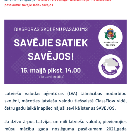
pasākumu: savējie satiek savējos
Latviešu valodas aģentūras (LVA) tālmācības nodarbību
skolēni, mācoties latviešu valodu tiešsaistē ClassFlow vidē,
četru gadu laikā ir apliecinājuši sevi kā īstenus SAVĒJOS.
Ja dzīvo ārpus Latvijas un mīli latviešu valodu, pievienojies
mūsu mācību gada noslēguma pasākumam 2021.gada