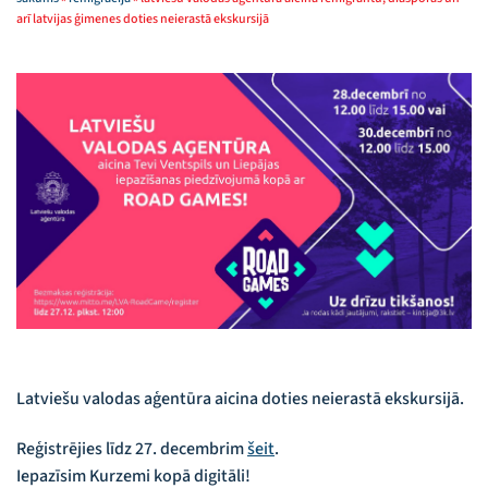
arī latvijas ģimenes doties neierastā ekskursijā
Latviešu valodas aģentūra aicina doties neierastā ekskursijā.
Reģistrējies līdz 27. decembrim
šeit
.
Iepazīsim Kurzemi kopā digitāli!