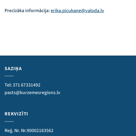
Precīzāka informācija:
erika.picukane@valoda.lv
SAZIŅA
Tel: 371 67331492
pasts@kurzemesregions.lv
REKVIZĪTI
Reģ. Nr. Nr.90002183562