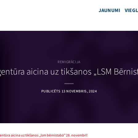
JAUNUMI
VIEGL
REMIGRĀCIJA
ģentūra aicina uz tikšanos „LSM Bērnis
PUBLICĒTS
13 NOVEMBRIS, 2024
entūra aicina uz tikšanos „lsm bērnistabā” 28. novembrī!