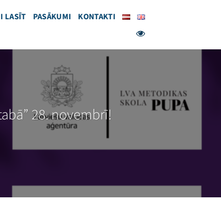
I LASĪT
PASĀKUMI
KONTAKTI
tabā” 28. novembrī!