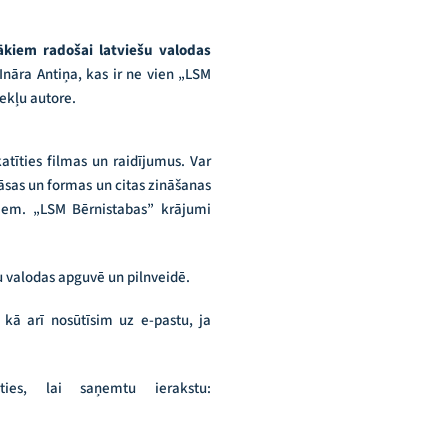
cākiem radošai latviešu valodas
nāra Antiņa, kas ir ne vien „LSM
ekļu autore.
atīties filmas un raidījumus. Var
krāsas un formas un citas zināšanas
niem. „LSM Bērnistabas” krājumi
ešu valodas apguvē un pilnveidē.
kā arī nosūtīsim uz e-pastu, ja
ties, lai saņemtu ierakstu: