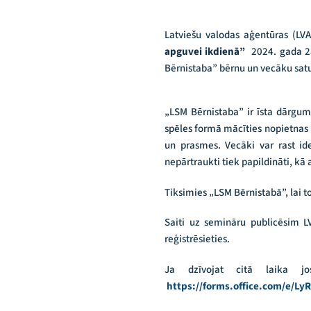
Latviešu valodas aģentūras (LV
apguvei ikdienā”
2024. gada 28.
Bērnistaba” bērnu un vecāku satu
„LSM Bērnistaba” ir īsta dārgumu
spēles formā mācīties nopietnas li
un prasmes. Vecāki var rast id
nepārtraukti tiek papildināti, k
Tiksimies „LSM Bērnistabā”, lai to
Saiti uz semināru publicēsim L
reģistrēsieties.
Ja dzīvojat citā laika jos
https://forms.office.com/e/L