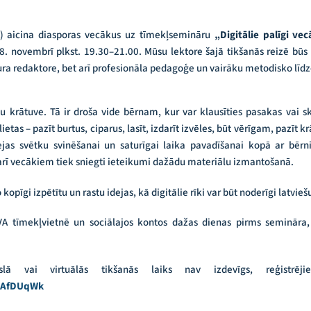
A) aicina diasporas vecākus uz tīmekļsemināru
„Digitālie palīgi ve
 novembrī plkst. 19.30–21.00. Mūsu lektore šajā tikšanās reizē būs I
ra redaktore, bet arī profesionāla pedagoģe un vairāku metodisko līdz
 krātuve. Tā ir droša vide bērnam, kur var klausīties pasakas vai sk
etas – pazīt burtus, ciparus, lasīt, izdarīt izvēles, būt vērīgam, pazīt 
ejas svētku svinēšanai un saturīgai laika pavadīšanai kopā ar bēr
ā arī vecākiem tiek sniegti ieteikumi dažādu materiālu izmantošanā.
 kopīgi izpētītu un rastu idejas, kā digitālie rīki var būt noderīgi latvi
VA tīmekļvietnē un sociālajos kontos dažas dienas pirms semināra, 
lā vai virtuālās tikšanās laiks nav izdevīgs, reģistrējie
yRAfDUqWk