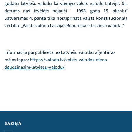
godātu latviešu valodu kā vienīgo valsts valodu Latvijā. Šis
datums nav izvēlēts nejauši ‒ 1998. gada 15. oktobrī
Satversmes 4. pantā tika nostiprināta valsts konstitucionālā
vērtība: „Valsts valoda Latvijas Republikā ir latviešu valoda.”
Informācija pārpublicēta no Latviešu valodas aģentūras
mājas lapas:
https://valoda.lv/valsts-valodas-diena-
daudzinasim-latviesu-valodu/
SAZIŅA