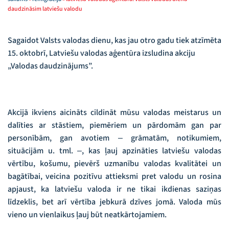
daudzināsim latviešu valodu
Sagaidot Valsts valodas dienu, kas jau otro gadu tiek atzīmēta
15. oktobrī, Latviešu valodas aģentūra izsludina akciju
„Valodas daudzinājums”.
Akcijā ikviens aicināts cildināt mūsu valodas meistarus un
dalīties ar stāstiem, piemēriem un pārdomām gan par
personībām, gan avotiem ‒ grāmatām, notikumiem,
situācijām u. tml. ‒, kas ļauj apzināties latviešu valodas
vērtību, košumu, pievērš uzmanību valodas kvalitātei un
bagātībai, veicina pozitīvu attieksmi pret valodu un rosina
apjaust, ka latviešu valoda ir ne tikai ikdienas saziņas
līdzeklis, bet arī vērtība jebkurā dzīves jomā. Valoda mūs
vieno un vienlaikus ļauj būt neatkārtojamiem.