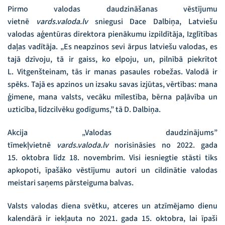
Pirmo valodas daudzināšanas vēstījumu
vietnē
vards.valoda.lv
sniegusi Dace Dalbiņa, Latviešu
valodas aģentūras direktora pienākumu izpildītāja, Izglītības
daļas vadītāja. „Es neapzinos sevi ārpus latviešu valodas, es
tajā dzīvoju, tā ir gaiss, ko elpoju, un, pilnībā piekrītot
L. Vitgenšteinam, tās ir manas pasaules robežas. Valodā ir
spēks. Tajā es apzinos un izsaku savas izjūtas, vērtības: mana
ģimene, mana valsts, vecāku mīlestība, bērna paļāvība un
uzticība, līdzcilvēku godīgums,” tā D. Dalbiņa.
Akcija „Valodas daudzinājums”
tīmekļvietnē
vards.valoda.lv
norisināsies no 2022. gada
15. oktobra līdz 18. novembrim. Visi iesniegtie stāsti tiks
apkopoti, īpašāko vēstījumu autori un cildinātie valodas
meistari saņems pārsteiguma balvas.
Valsts valodas diena svētku, atceres un atzīmējamo dienu
kalendārā ir iekļauta no 2021. gada 15. oktobra, lai īpaši