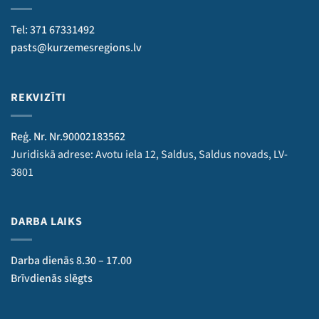
Tel: 371 67331492
pasts@kurzemesregions.lv
REKVIZĪTI
Reģ. Nr. Nr.90002183562
Juridiskā adrese: Avotu iela 12, Saldus, Saldus novads, LV-
3801
DARBA LAIKS
Darba dienās 8.30 – 17.00
Brīvdienās slēgts