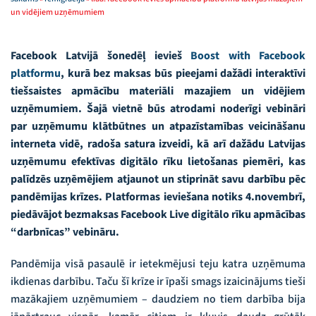
un vidējiem uzņēmumiem
Facebook Latvijā šonedēļ ievieš
Boost with Facebook
platformu
, kurā bez maksas būs pieejami dažādi interaktīvi
tiešsaistes apmācību materiāli mazajiem un vidējiem
uzņēmumiem. Šajā vietnē būs atrodami noderīgi vebināri
par uzņēmumu klātbūtnes un atpazīstamības veicināšanu
interneta vidē, radoša satura izveidi, kā arī dažādu Latvijas
uzņēmumu efektīvas digitālo rīku lietošanas piemēri, kas
palīdzēs uzņēmējiem atjaunot un stiprināt savu darbību pēc
pandēmijas krīzes. Platformas ieviešana notiks 4.novembrī,
piedāvājot bezmaksas Facebook Live digitālo rīku apmācības
“darbnīcas” vebināru.
Pandēmija visā pasaulē ir ietekmējusi teju katra uzņēmuma
ikdienas darbību. Taču šī krīze ir īpaši smags izaicinājums tieši
mazākajiem uzņēmumiem – daudziem no tiem darbība bija