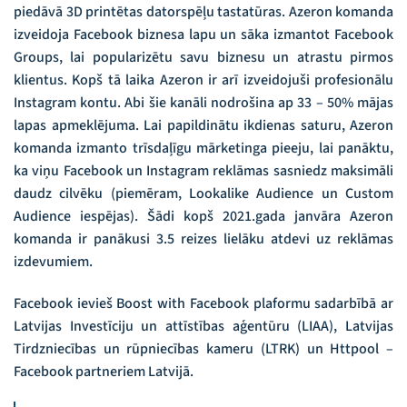
piedāvā 3D printētas datorspēļu tastatūras. Azeron komanda
izveidoja Facebook biznesa lapu un sāka izmantot Facebook
Groups, lai popularizētu savu biznesu un atrastu pirmos
klientus. Kopš tā laika Azeron ir arī izveidojuši profesionālu
Instagram kontu. Abi šie kanāli nodrošina ap 33 – 50% mājas
lapas apmeklējuma. Lai papildinātu ikdienas saturu, Azeron
komanda izmanto trīsdaļīgu mārketinga pieeju, lai panāktu,
ka viņu Facebook un Instagram reklāmas sasniedz maksimāli
daudz cilvēku (piemēram, Lookalike Audience un Custom
Audience iespējas). Šādi kopš 2021.gada janvāra Azeron
komanda ir panākusi 3.5 reizes lielāku atdevi uz reklāmas
izdevumiem.
Facebook ievieš Boost with Facebook plaformu sadarbībā ar
Latvijas Investīciju un attīstības aģentūru (LIAA), Latvijas
Tirdzniecības un rūpniecības kameru (LTRK) un Httpool –
Facebook partneriem Latvijā.