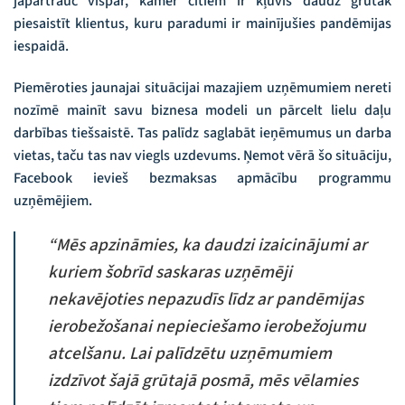
jāpārtrauc vispār, kamēr citiem ir kļuvis daudz grūtāk
piesaistīt klientus, kuru paradumi ir mainījušies pandēmijas
iespaidā.
Piemēroties jaunajai situācijai mazajiem uzņēmumiem nereti
nozīmē mainīt savu biznesa modeli un pārcelt lielu daļu
darbības tiešsaistē. Tas palīdz saglabāt ieņēmumus un darba
vietas, taču tas nav viegls uzdevums. Ņemot vērā šo situāciju,
Facebook ievieš bezmaksas apmācību programmu
uzņēmējiem.
“Mēs apzināmies, ka daudzi izaicinājumi ar
kuriem šobrīd saskaras uzņēmēji
nekavējoties nepazudīs līdz ar pandēmijas
ierobežošanai nepieciešamo ierobežojumu
atcelšanu. Lai palīdzētu uzņēmumiem
izdzīvot šajā grūtajā posmā, mēs vēlamies