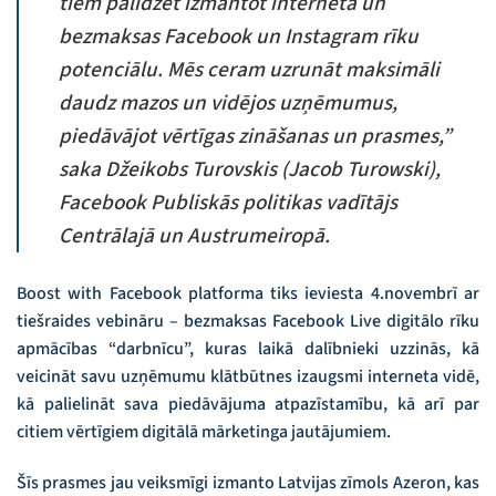
tiem palīdzēt izmantot interneta un
bezmaksas Facebook un Instagram rīku
potenciālu. Mēs ceram uzrunāt maksimāli
daudz mazos un vidējos uzņēmumus,
piedāvājot vērtīgas zināšanas un prasmes,”
saka Džeikobs Turovskis (Jacob Turowski),
Facebook Publiskās politikas vadītājs
Centrālajā un Austrumeiropā.
Boost with Facebook platforma tiks ieviesta 4.novembrī ar
tiešraides vebināru – bezmaksas Facebook Live digitālo rīku
apmācības “darbnīcu”, kuras laikā dalībnieki uzzinās, kā
veicināt savu uzņēmumu klātbūtnes izaugsmi interneta vidē,
kā palielināt sava piedāvājuma atpazīstamību, kā arī par
citiem vērtīgiem digitālā mārketinga jautājumiem.
Šīs prasmes jau veiksmīgi izmanto Latvijas zīmols Azeron, kas