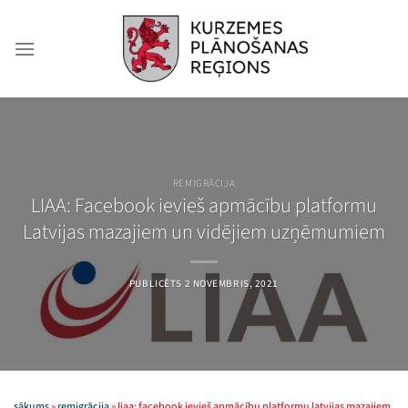
Skip
to
content
REMIGRĀCIJA
LIAA: Facebook ievieš apmācību platformu
Latvijas mazajiem un vidējiem uzņēmumiem
PUBLICĒTS
2 NOVEMBRIS, 2021
sākums
»
remigrācija
»
liaa: facebook ievieš apmācību platformu latvijas mazajiem