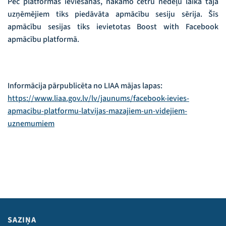
Pēc platformas ieviešanas, nākamo četru nedēļu laikā tajā
uzņēmējiem tiks piedāvāta apmācību sesiju sērija. Šīs
apmācību sesijas tiks ievietotas Boost with Facebook
apmācību platformā.
Informācija pārpublicēta no LIAA mājas lapas:
https://www.liaa.gov.lv/lv/jaunums/facebook-ievies-
apmacibu-platformu-latvijas-mazajiem-un-videjiem-
uznemumiem
SAZIŅA