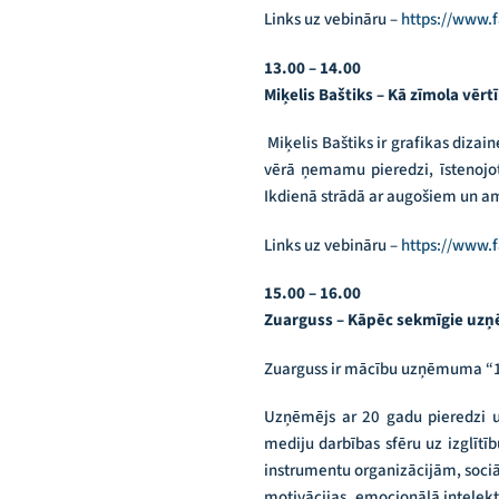
Links uz vebināru –
https://www
13.00 – 14.00
Miķelis Baštiks – Kā zīmola vēr
Miķelis Baštiks ir grafikas dizai
vērā ņemamu pieredzi, īstenojo
Ikdienā strādā ar augošiem un a
Links uz vebināru –
https://www.
15.00 – 16.00
Zuarguss – Kāpēc sekmīgie uzņ
Zuarguss ir mācību uzņēmuma “1
Uzņēmējs ar 20 gadu pieredzi 
mediju darbības sfēru uz izglītī
instrumentu organizācijām, sociā
motivācijas, emocionālā intelekt