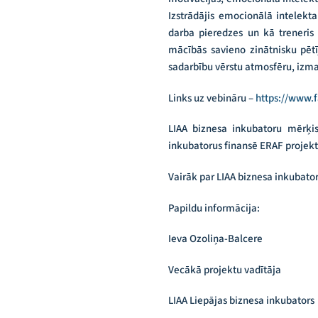
Izstrādājis emocionālā intele
darba pieredzes un kā treneris a
mācībās savieno zinātnisku pēt
sadarbību vērstu atmosfēru, izma
Links uz vebināru –
https://www
LIAA biznesa inkubatoru mērķis
inkubatorus finansē ERAF projekt
Vairāk par LIAA biznesa inkubat
Papildu informācija:
Ieva Ozoliņa-Balcere
Vecākā projektu vadītāja
LIAA Liepājas biznesa inkubators