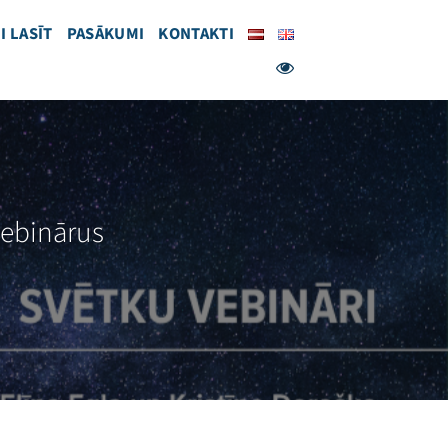
I LASĪT
PASĀKUMI
KONTAKTI
vebinārus