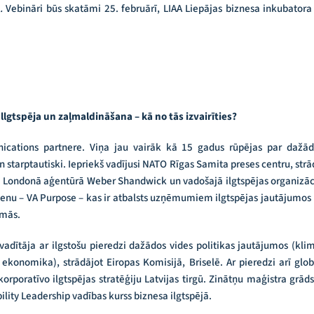
m.
Vebināri būs skatāmi 25. februārī, LIAA Liepājas biznesa inkubatora
 llgtspēja un zaļmaldināšana – kā no tās izvairīties?
cations partnere. Viņa jau vairāk kā 15 gadus rūpējas par daž
n starptautiski. Iepriekš vadījusi NATO Rīgas Samita preses centru, str
m Londonā aģentūrā Weber Shandwick un vadošajā ilgtspējas organizāci
zienu – VA Purpose – kas ir atbalsts uzņēmumiem ilgtspējas jautājumos
omās.
 vadītāja ar ilgstošu pieredzi dažādos vides politikas jautājumos (klima
s ekonomika), strādājot Eiropas Komisijā, Briselē. Ar pieredzi arī g
t korporatīvo ilgtspējas stratēģiju Latvijas tirgū. Zinātņu maģistra grād
ility Leadership vadības kurss biznesa ilgtspējā.