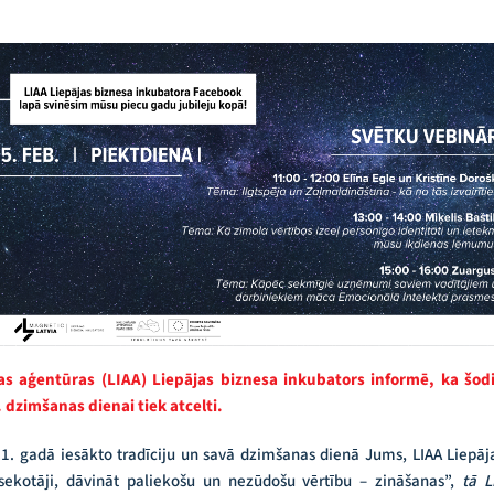
ības aģentūras (LIAA) Liepājas biznesa inkubators informē, ka š
 dzimšanas dienai tiek atcelti.
1. gadā iesākto tradīciju un savā dzimšanas dienā Jums, LIAA Liepāj
 sekotāji, dāvināt paliekošu un nezūdošu vērtību – zināšanas”,
tā L