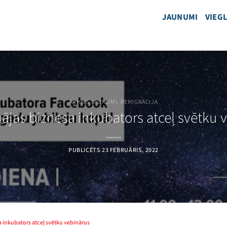
JAUNUMI
VIEGL
ARHĪVS JAUNUMI
,
REMIGRĀCIJA
pājas biznesa inkubators atceļ svētku 
PUBLICĒTS
23 FEBRUĀRIS, 2022
sa inkubators atceļ svētku vebinārus