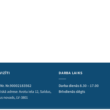
VIZĪTI
DARBA LAIKS
 Nr. Nr.90002183562
Darba dienās 8.30 – 17.00
iskā adrese: Avotu iela 12, Saldus,
Brīvdienās slēgts
us novads, LV-3801