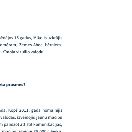
 pēdējos 15 gadus, Miķelis uzkrājis
 piemēram, Zemes Ābeci bērniem.
 zīmola vizuālo valodu.
kta prasmes?
da. Kopš 2011. gada nomainījis
 valodās, izveidojis jaunu mācību
 palīdzot attīstīt komunikācijas,
, mācību treniņus 35 000 cilvēku.