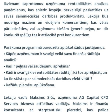
ikvienam saprotamus uzņēmuma rentabilitātes analīzes
paņēmienus, kas sniedz iespēju bezkaislīgi paskatīties uz
savas saimnieciskās darbības produktivitāti. Lekcija būs
noderīga maziem un vidējiem komersantiem, kas vēlas
pārliecināties, vai uzņēmums tiešām ģenerē peļņu, un cik
konkurētspējīgs tas ir attiecībā pret konkurentiem.
Pasākuma programmā paredzēts aplūkot šādus jautājumus:
• Kāpēc uzņēmumam ir svarīgi veikt savu finanšu rādītāju
analīzi?
• Kas ir peļņas vai zaudējumu aprēķins?
• Kādi ir svarīgākie rentabilitātes rādītāji, kā tos aprēķināt, un
ko tie stāsta par saimnieciskās darbības efektivitāti?
• Dažādu piemēru aplūkošana.
Lekciju vadīs Maksims Sičs, uzņēmuma AG Capital CFO
Services biznesa attīstības vadītājs. Maksims ir finanšu
konsultants ar starptautisku pieredzi, kas palīdz