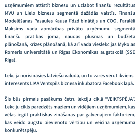
uzņēmumiem attīstīt biznesu un uzlabot finanšu rezultātus
MVU un Lielo biznesu segmentā dažādās valstīs. Finanšu
Modelēšanas Pasaules Kausa līdzdibinātājs un COO. Paralēli
Maksims vada apmācības privāto uzņēmumu segmentā
finanšu pratības jomā, naudas plūsmas un budžeta
plānošanā, krīzes plānošanā, kā arī vada vieslekcijas Mykolas
Romeris universitātē un Rīgas Ekonomikas augstskolā (SSE
Riga).
Lekcija norisināsies latviešu valodā, un to varēs vērot ikviens
interesents LIAA Ventspils biznesa inkubatora Facebook lapā.
Šis būs pirmais pasākums četru lekciju ciklā “VEIKTSPĒJA”.
Lekciju cikls paredzēts maziem un vidējiem uzņēmumiem, kas
vēlas iegūt praktiskas zināšanas par galvenajiem faktoriem,
kas veido augstu pievienoto vērtību un veicina uzņēmuma
konkurētspēju.