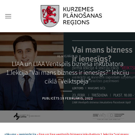
Skip
to
content
REMIGRĀCIJA
LIAA un LIAA Ventspils biznesa inkubatora
1.lekcija “Vai mans bizness ir ienesīgs?” lekciju
ciklā “Veiktspēja”
PUBLICĒTS
18 FEBRUĀRIS, 2022
sākums
»
remigrācija
»
liaa un liaa ventspils biznesa inkubatora 1.lekcija “vai mans