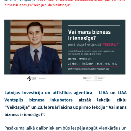
bizness ir ienesīgs?” lekciju ciklā “veiktspēja”
Latvijas Investīciju un attīstības aģentūra – LIAA
un
LIAA
Ventspils biznesa inkubators
aizsāk lekciju ciklu
“Veiktspēja” un 23.februārī aicina uz pirmo lekciju “Vai mans
bizness ir ienesīgs?”.
Pasākuma laikā dalībniekiem būs iespēja apgūt vienkāršus un